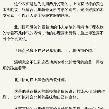
这个衣柜是他为北川两身打造的，上面有很棒的实心
木头刻纹，很适合北川骄傲无所遁形的霸气。光滑好摸的木
质实感，可以让人爱上换脱衣服的感觉。
北川悟司微笑的看着他的仆人恭敬的再问他打理衣物
的专着不凡帅气的表情，他的心理露出赞赏，脸上却透露不
出个什么玄机。
「晚点私底下在好好嘉奖他。」北川悟司心想。
湍明完全不知到这些他亲吻着北川悟司的膝盖，再攻
顺的跪坐着帮
北川悟司换上黑色的西装外裤。
这是他基选挑选的版模和名服装设计师汤米·兀堤的作
品，ㄧ定可以符合北川的品味和自己的癖好。
换穿完毕的北川悟司真的是帅气到不行，非一个〝帅″