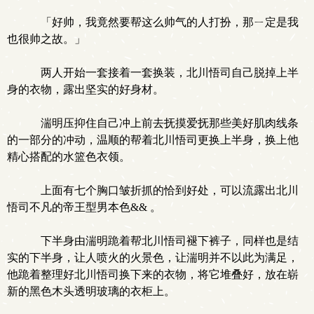
「好帅，我竟然要帮这么帅气的人打扮，那ㄧ定是我
也很帅之故。」
两人开始一套接着一套换装，北川悟司自己脱掉上半
身的衣物，露出坚实的好身材。
湍明压抑住自己冲上前去抚摸爱抚那些美好肌肉线条
的一部分的冲动，温顺的帮着北川悟司更换上半身，换上他
精心搭配的水篮色衣领。
上面有七个胸口皱折抓的恰到好处，可以流露出北川
悟司不凡的帝王型男本色&& 。
下半身由湍明跪着帮北川悟司褪下裤子，同样也是结
实的下半身，让人喷火的火景色，让湍明并不以此为满足，
他跪着整理好北川悟司换下来的衣物，将它堆叠好，放在崭
新的黑色木头透明玻璃的衣柜上。