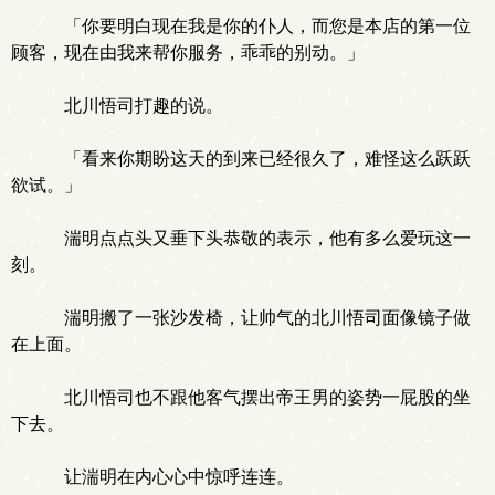
「你要明白现在我是你的仆人，而您是本店的第一位
顾客，现在由我来帮你服务，乖乖的别动。」
北川悟司打趣的说。
「看来你期盼这天的到来已经很久了，难怪这么跃跃
欲试。」
湍明点点头又垂下头恭敬的表示，他有多么爱玩这一
刻。
湍明搬了一张沙发椅，让帅气的北川悟司面像镜子做
在上面。
北川悟司也不跟他客气摆出帝王男的姿势一屁股的坐
下去。
让湍明在内心心中惊呼连连。