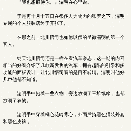
『我也想服侍你。』湍明在心里说。
于是再十月十五日在很多人力物力的张罗之下，湍明
专属的个人服装店终于开张了。
在那之前，北川悟司也如愿以偿的呈微湍明的第一个
客人。
纳天北川悟司还是一样在看汽车杂志，这一期的内容
相当的好看介绍了几款新发售的汽车，拥有超酷的引擎和多
功能的面板设计，让北川悟司看的是目不转睛。湍明叫他好
几声他都不知道。
湍明手中抱着一叠衣物，旁边放满了三堆纸箱，也都
放满了衣物。
湍明手中穿着橘色花岭背心，外面后搭黑色猎装外套
和黑色皮裤，