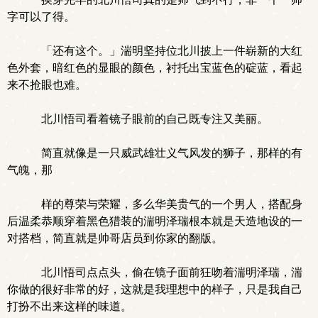
字可以了得。
「还有这个。」湍明坚持位北川披上一件崭新的大红
色外套，暗红色的显眼的颜色，衬托出宝蓝色的碇蓝，看起
来不抢眼也难。
北川悟司看着镜子眼前的自己既专注又美丽。
简直就像是一只威武雄壮义气风发的狮子，那样的有
气魄，那
样的尊荣与荣耀，多么华美贵气的一个男人，搭配身
后温柔恭顺穿着黑色猎装的湍明泽瑞根本就是天造地设的一
对搭档，简直就是帅哥店员到你家的翻版。
北川悟司点点头，偷在镜子面前狂吻着湍明泽瑞，湍
你做的很好非常的好，这就是我理想中的样子，只是我自己
打扮不出来这样的味道。