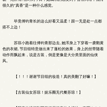
很久的“真香”是一种什么感觉。
毕竟傅钧青长的这么好看又温柔！跟一无是处一点都
搭不上边！
苏琼小跑着往傅钧青那边去, 她浑身上下穿着一袭鹅黄
色的衣裙, 节目组特意做出来了蓬松的效果，身上的丝带随着
动作而飘起来，说是古装，倒是更像是大分类里面的仙侠
风。
【！！！谢谢节目组的妆造！真的美翻了好嘛！】
【古装仙女苏琼！娱乐圈无代餐苏琼！】