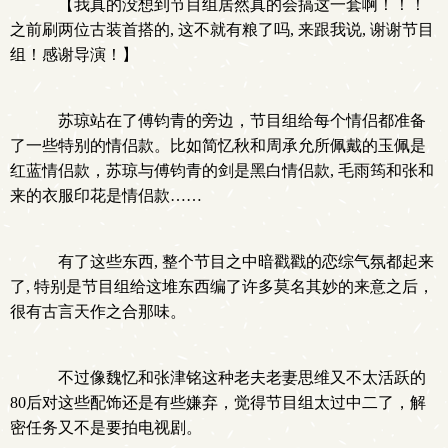
【我真的没想到节目组居然真的会搞这一套啊！！！
之前刷两位古装首搭的, 这不就有粮了吗, 来跟我说, 谢谢节目
组！感谢导演！】
苏琼站在了傅钧青的旁边，节目组给每个情侣都准备
了一些特别的情侣款。比如简忆秋和周承允所佩戴的玉佩是
红蓝情侣款，苏琼与傅钧青的剑是黑白情侣款, 毛雨筠和张和
来的衣服印花是情侣款……
有了这些东西, 整个节目之中暗戳戳的恋综气氛都起来
了, 特别是节目组给这堆东西编了许多莫名其妙的来意之后，
很有古言天作之合那味。
不过像魏忆和张津铭这种老夫老妻思维又不太活跃的
80后对这些配饰还是有些嫌弃，觉得节目组太过中二了，解
密任务又不是要拍电视剧。