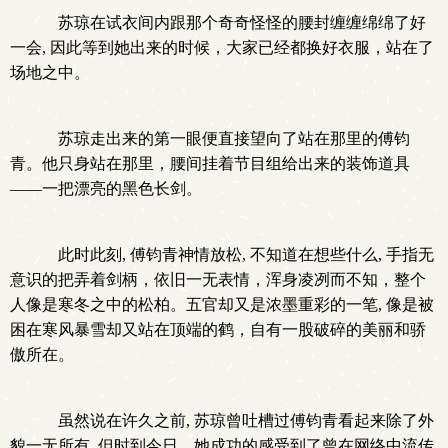
苏琼在试衣间内跟那个奇奇怪怪的腰封缠缠绵绵了好
一会, 因此等到她出来的时候，大家已经都换好衣服，站在了
场地之中。
苏琼走出来的第一眼便直接望向了站在那里的傅钧
青。他只身站在那里，腰间挂着节目组给出来的装饰道具
——一把漂亮的黑色长剑。
此时此刻, 傅钧青神情放松, 不知道在想些什么, 手指无
意识的把弄着剑柄，依旧一无表情，浑身凌冽而不知，整个
人像是寒冬之中的松柏。五官却又是浓墨重彩的一笔, 像是被
困在寒风暴雪却又站在顶端的鹤，自有一股破碎的美丽和骄
傲所在。
虽然说在许久之前, 苏琼曾吐槽过傅钧青看起来除了外
貌一无所有, 但时到今日，她成功的感受到了曾在网络中流传