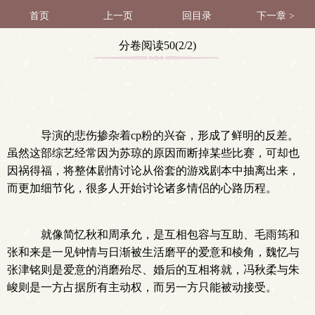
首页
上一页
回目录
下一章 >
分卷阅读50(2/2)
导演的悲伤掺杂着cp粉的兴奋，形成了鲜明的反差。
虽然这部综艺经常因为苏琼的原因而断掉某些比赛，可却也
因祸得福，将整体剧情讨论从俗套的游戏剧本中抽离出来，
而更加细节化，很多人开始讨论诸多情侣的心路历程。
就像简忆秋和周承允，是互相包容与互助、毛雨筠和
张和来是一见钟情与日渐被生活磨平的爱意和棱角，魏忆与
张津铭则是爱意的消磨殆尽、婚后的互相将就，冯秋柔与朱
峻则是一方占据所有主动权，而另一方只能被动接受。