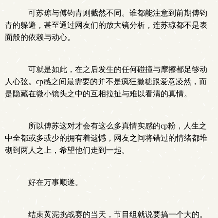
可苏琼与傅钧青则截然不同。谁都能注意到前期傅钧
青的躲避，甚至通过网友们的放大镜分析，连苏琼都不是表
面般的依赖与动心。
可就是如此，在之后发生的任何碰撞与摩擦都足够动
人心弦。cp感之间最需要的并不是疯狂撒糖跟爱意凌然，而
是隐藏在微小镜头之中的互相拉扯与难以看清的真情。
所以傅苏这对才会有这么多真情实感的cp粉，人生之
中全都或多或少的拥有着遗憾，网友之间将错过的情绪都堆
砌到两人之上，希望他们走到一起。
好在万事顺遂。
结束黄泥挑战赛的当天，节目组就说要搞一个大的。