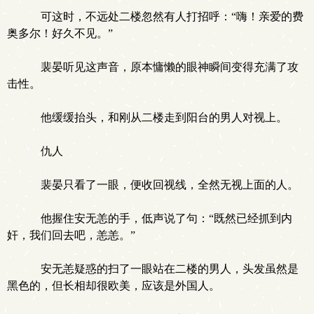
可这时，不远处二楼忽然有人打招呼：“嗨！亲爱的费
奥多尔！好久不见。”
裴晏听见这声音，原本慵懒的眼神瞬间变得充满了攻
击性。
他缓缓抬头，和刚从二楼走到阳台的男人对视上。
仇人
裴晏只看了一眼，便收回视线，全然无视上面的人。
他握住安无恙的手，低声说了句：“既然已经抓到内
奸，我们回去吧，恙恙。”
安无恙疑惑的扫了一眼站在二楼的男人，头发虽然是
黑色的，但长相却很欧美，应该是外国人。