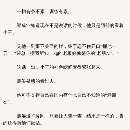
一切有条不紊，训练有素。
郑成业知道现在不是说话的时候，他只是阴郁的看着
小王。
见他一副事不关己的样，终于忍不住开口“捅他一
刀”：“裴总，据我所知，kg的老板好像是你的‘老朋友’。”
这话一出，小王的神色瞬间变得紧张起来。
裴晏疑惑的看过去。
他可不觉得自己在国内有什么自己不知道的“老朋
友”。
裴晏没打算问，只要让人查一查，结果是一样的，省
的还得听他们废话。