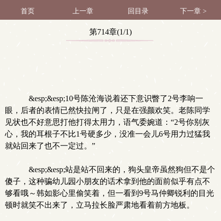
首页
上一章
回目录
下一章 >
第714章(1/1)
&esp;&esp;10号陈沧海说着还下意识瞥了2号李响一
眼，后者的表情已然快拉闸了，只是在强颜欢笑。老陈同学
见状也不好意思打他打得太用力，语气委婉道：“2号你别灰
心，我的耳根子不比1号硬多少，没准一会儿6号用力过猛我
就站回来了也不一定过。”
&esp;&esp;站是站不回来的，狗头皇帝虽然狗但不是个
傻子，这种骗幼儿园小朋友的话术拿到他的面前似乎有点不
够看哦～韩如影心里偷笑着，但一看到9号马仲卿锐利的目光
顿时就笑不出来了，立马拉长脸严肃地看着前方地板。