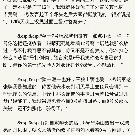
子一定不能是连了12号，我就挺怀疑你连了外置位其他牌，
毕竟警上5号发言起了个坏头之后大家都挺放飞的，很难说是
5、12昨天晚上没见过面上警对答案来了。”
&esp;&esp;“至于7号玩家就稍微有一点点不太一样，7
号你这把还挺收着，眼睛死死地看着12号警上居然就那么放
过12号不打我百思不得其解，你又不是不会抿人，你在担心
什么？若是7号打倒钩，预言家是6号我想你会有自己的判
断，但你的第一优先验人对象还是这张8号，不能放过。”
&esp;&esp;“验一砸一也好，三狼上警也罢，8号玩家这
张牌我是知道的，你要他表水表到明天早上去也只会得到一
些无厘头的信息。中译中那么痛苦的事情11号替12号做过几
盘已经够了，我没兴趣也看不懂8号的脑回路，而8号又那么
关键，还不如赐他一验得了。”
&esp;&esp;听到自家学长的话，8号华崇山露出一双漂
亮的丹凤眼，狭长又清澈的双眸直勾勾地看着9号马仲卿，仿