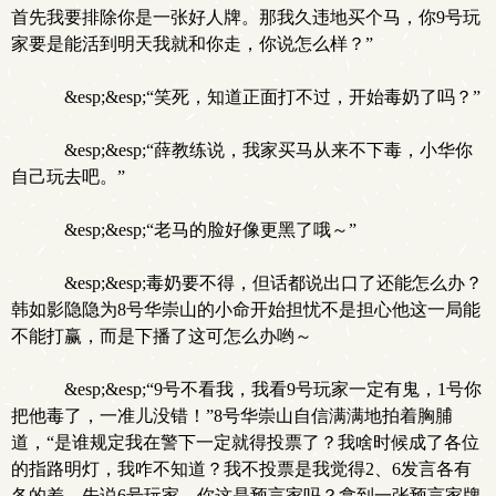
首先我要排除你是一张好人牌。那我久违地买个马，你9号玩
家要是能活到明天我就和你走，你说怎么样？”
&esp;&esp;“笑死，知道正面打不过，开始毒奶了吗？”
&esp;&esp;“薛教练说，我家买马从来不下毒，小华你
自己玩去吧。”
&esp;&esp;“老马的脸好像更黑了哦～”
&esp;&esp;毒奶要不得，但话都说出口了还能怎么办？
韩如影隐隐为8号华崇山的小命开始担忧不是担心他这一局能
不能打赢，而是下播了这可怎么办哟～
&esp;&esp;“9号不看我，我看9号玩家一定有鬼，1号你
把他毒了，一准儿没错！”8号华崇山自信满满地拍着胸脯
道，“是谁规定我在警下一定就得投票了？我啥时候成了各位
的指路明灯，我咋不知道？我不投票是我觉得2、6发言各有
各的差，先说6号玩家，你这是预言家吗？拿到一张预言家牌