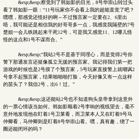
&esp;&esp;察觉到了韩如影的目光，8号华崇山转过头
看了韩如影一眼：“11号玩家你不会看上我的超能直觉了吧？
嘿嘿，那感觉还怪好的咧～不过预言家一定要在2、6里出
唔，我可能还是相信我的好哥哥多一点，我感觉我隔壁的7号
楚姐一会儿铁跳起来干死12号，可是我又感觉11、12哪儿怪
怪的这点和1号不谋而合。”
&esp;&esp;“我站2号不是基于同理心，而是觉得2号你
警下那通发言还挺像孤立无援的预言家。我记得我们第一把
游戏的时候也是2号摸了个预言家，5号玩家直接警上就嘲讽2
号拿不起预言家，结果啪啪啪打脸，今天好像又有一点这样
的苗头了？我信2号，出6！过。”
&esp;&esp;这还能站2号也不知道狗头皇帝拿到这意外
的一票心情该当如何。韩如影顺着2号李响的视线望去，毫不
意外地发现他在盯着1号卫莱看，而卫莱本人又在盯着9号马
仲卿看，马仲卿则是盯着8号华崇山看。嘿，真有趣，绕了一
圈还能闭环的吗？