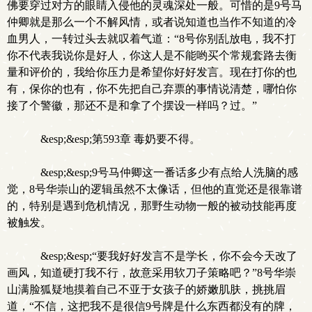
佛要穿过对方的眼睛入侵他的灵魂深处一般。可惜的是9号马
仲卿就是那么一个不解风情，或者说知道也当作不知道的冷
血男人，一转过头去就叹着气道：“8号你别乱放电，我不打
你不代表我说你是好人，你这人是不能哟买个常规套路去衡
量和评价的，我给你压力是希望你好好发言。现在打你的也
有，保你的也有，你不先把自己弃票的事情说清楚，哪怕你
接了个警徽，那还不是和拿了个摆设一样吗？过。”
&esp;&esp;第593章 毒奶要不得。
&esp;&esp;9号马仲卿这一番话多少有点给人洗脑的感
觉，8号华崇山的逻辑虽然不太像话，但他的直觉还是很靠谱
的，特别是遇到危机情况，那野生动物一般的被动技能再度
被触发。
&esp;&esp;“要我好好发言不是学长，你不会今天改了
画风，知道硬打我不行，故意采用软刀子策略吧？”8号华崇
山满脸狐疑地摸着自己不亚于女孩子的娇嫩肌肤，挑挑眉
道，“不信，这把我不是很信9号牌是什么东西都没有的牌，