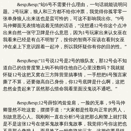
&esp;&esp;“站6号不需要什么理由，一句话就能说明问
题。2号玩家，狼人和三方都不给你冲票，我觉得你孤零零一
张单身狼人出来送也是蛮可怜的，可这不影响我出你。”9号
马仲卿面无表情地说着无情的话语，“没想通12号你这个点冲
出来自然一张守卫牌是什么意思，因为1号玩家出来认女巫在
我看来已经是有点不明智了，按你的智商不应该在看到女巫
冲在桌上下意识跟着一起冲，所以我怀疑你有你的目的性。”
&esp;&esp;“11号说12号是2号的狼队友，那12号会不知
道自己的信誉度警上钩不钩得住他自己心里没数吗？我就挺
怀疑12号这把又窝在三方阵营里搞事情，一手想把6号预言家
撕了不算，还要做高自己身份，你12号底牌是什么啊，这把
忽然金贵起来了居然那么惜命我看里面没鬼说不通吧。”
&esp;&esp;12号薛惊鸿耸耸肩，一脸的无辜，9号马仲
卿显然不吃这套，摆摆手道：“大家都是性取向正常的男人，
别故意恶心人。我刚刚一直在分析5号这把那么刚警上就打我
是不是这张12号在使坏鬼故事归鬼故事，我觉得5号你这把也
不是那么像狼人，而是换了一种套路的三方，这把你要是链