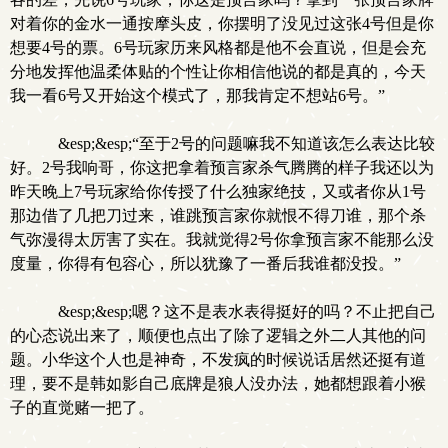
对着你的金水一通按摩头皮，你摆明了没见过这张4号但是你
想要4号的票。6号玩家历来风格都是他不会直说，但是会充
分地发挥他温柔体贴的个性让你相信他说的都是真的，今天
我一看6号又开始这个模式了，那我肯定不想站6号。”
&esp;&esp;“至于2号的问题嘛我不知道该怎么表达比较
好。2号我响哥，你这把拿着预言家杀气腾腾的样子我还以为
昨天晚上7号玩家给你传授了什么独家绝技，又或者你从1号
那边借了几把刀过来，谁跳预言家你就恨不得刀谁，那个杀
气弥漫得太厉害了实在。我就觉得2号你拿预言家不能那么没
度量，你得有包容心，所以犹豫了一番后我谁都没投。”
&esp;&esp;嗯？这不是表水表得挺好的吗？不止把自己
的心态说出来了，顺便也点出了除了逻辑之外二人其他的问
题。小华这个人也是神奇，不发疯的时候说话居然还挺有道
理，要不是韩如影自己底牌是狼人没办法，她都想跟着小猴
子的直觉赌一把了。