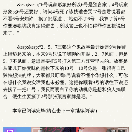
&esp;&esp;“6号玩家形象好所以6号是预言家，4号玩家
形象比6号还要好，请问4号死了该找谁去哭”7号楚君悦看都
不看6号安知许，抿了抿唇道，“站边不了6号，我算了算6号
你要凑狼坑我肯定得进去，所以警上也不怕得罪你直接说出
来了。”
&esp;&esp;“2、5、7三狼这个鬼故事最开始是9号你警
上铺垫起来的，本来9号只说了我聊的开眼，2、7见面，但是
5、7不见面，意思是要把5号打入第三方阵营里去的。故事是
从哪儿开始变味的是挨下来的10号，10号你是一张很有自己
独特想法的牌，大家都只盯着8号说看不懂小华想什么，可你
在想什么我说实话我也未必懂。这把你顺着9号的话往下说还
去捞了一把11号，我反而明白了你的动机你是想和狼人搞联
合，硬生生要撕了2号那张预言家牌是吧。”
本章已阅读完毕(请点击下一章继续阅读!)