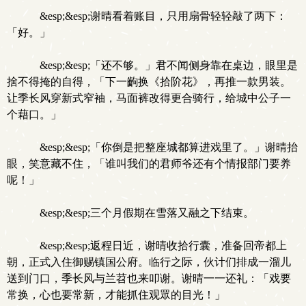
&esp;&esp;谢晴看着账目，只用扇骨轻轻敲了两下：
「好。」
&esp;&esp;「还不够。」君不闻侧身靠在桌边，眼里是
捨不得掩的自得，「下一齣换《拾阶花》，再推一款男装。
让季长风穿新式窄袖，马面裤改得更合骑行，给城中公子一
个藉口。」
&esp;&esp;「你倒是把整座城都算进戏里了。」谢晴抬
眼，笑意藏不住，「谁叫我们的君师爷还有个情报部门要养
呢！」
&esp;&esp;三个月假期在雪落又融之下结束。
&esp;&esp;返程日近，谢晴收拾行囊，准备回帝都上
朝，正式入住御赐镇国公府。临行之际，伙计们排成一溜儿
送到门口，季长风与兰苕也来叩谢。谢晴一一还礼：「戏要
常换，心也要常新，才能抓住观眾的目光！」