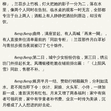
柳」，兰苕步上竹栈，灯火把她的影子一分为二，落在水
里，像两个人同时在告别。临水桌的观客一时无言，全部都
专注于台上两人；酒船上有人静静把酒抬到唇边，却没有
饮。
&esp;&esp;曲终，满座皆起。有人高喊「再来一闋」，
有人直接奔往清单最前的「同款专柜」：兰苕那件月白罩衫
与青丝步摇当夜就被订了七十馀件。
&esp;&esp;第二日，城中少女纷纷仿妆，第三日，绣云
坊门外排起长龙。凤璣银楼乾脆在铺前掛出匾：「《上阳风
雪》同款，售罄不补。」
&esp;&esp;账房半月一结。赞助行销额飆升，分利如流
水。君不闻当即下令：伙计、厨娘、火头军、小侍，一律加
薪一成，逢首演另有红包。月末又增了两条福利：家中有病
者可领药资，家中有学童者补书费。业京一时传为美谈，沉
月楼成了人人想进的好去处。