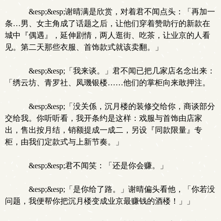
&esp;&esp;谢晴满是欣赏，对着君不闻点头：「再加一
条…男、女主角成了话题之后，让他们穿着赞助行的新款在
城中『偶遇』，延伸剧情，两人逛街、吃茶，让业京的人看
见。第二天那些衣服、首饰款式就该卖翻。」
&esp;&esp;「我来谈。」君不闻已把几家店名念出来：
「绣云坊、青罗社、凤璣银楼……他们的掌柜向来敢押注。
&esp;&esp;「没关係，沉月楼的装修交给你，商谈部分
交给我。你听听看，我开条约是这样：戏服与首饰由店家
出，售出按月结，销额提成一成二，另设『同款限量』专
柜，由我们定款式与上新节奏。」
&esp;&esp;君不闻笑：「还是你会赚。」
&esp;&esp;「是你给了路。」谢晴偏头看他，「你若没
问题，我便帮你把沉月楼变成业京最赚钱的酒楼！」」