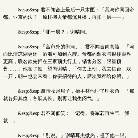
&esp;&esp;君不闻合上最后一只木匣：「我与你同回帝
都。业京的法子，原样搬去帝都沉月楼，再拓一层——」
&esp;&esp;「哪一层？」谢晴问。
&esp;&esp;「宫市外的御河。」君不闻言简意賅，「河
面比清凉湖更阔，酒船可加到六艘。帝都的製衣与银楼眼界
更高，联名款先押在三家顶尖行上，销售分区，限量预
售……」他顿了顿，望向谢晴，「你去上朝，我去搭台。戏
一开，朝中也会来看，你要招待的人，席次我都给你留。」
&esp;&esp;谢晴收起扇子，抬手替他理了理衣角：「那
就各归其位，各展其长。别再让我生闷气。」
&esp;&esp;君不闻低笑：「记得。将军若再生气，我
就…」
&esp;&esp;「别说。」谢晴耳尖微热，瞪了他一眼。