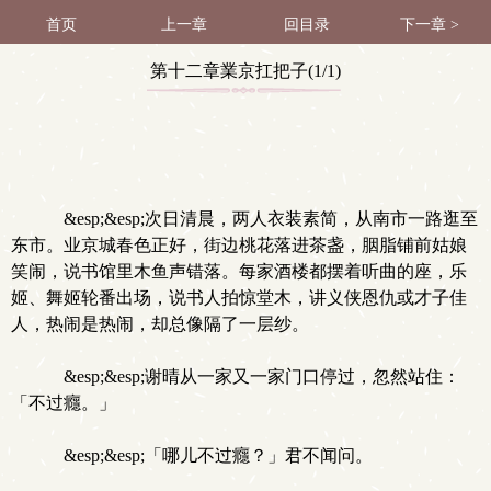
首页
上一章
回目录
下一章 >
第十二章業京扛把子(1/1)
&esp;&esp;次日清晨，两人衣装素简，从南市一路逛至
东市。业京城春色正好，街边桃花落进茶盏，胭脂铺前姑娘
笑闹，说书馆里木鱼声错落。每家酒楼都摆着听曲的座，乐
姬、舞姬轮番出场，说书人拍惊堂木，讲义侠恩仇或才子佳
人，热闹是热闹，却总像隔了一层纱。
&esp;&esp;谢晴从一家又一家门口停过，忽然站住：
「不过癮。」
&esp;&esp;「哪儿不过癮？」君不闻问。