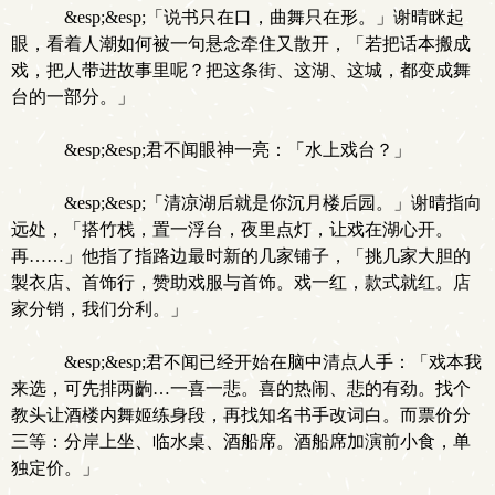
&esp;&esp;「说书只在口，曲舞只在形。」谢晴眯起
眼，看着人潮如何被一句悬念牵住又散开，「若把话本搬成
戏，把人带进故事里呢？把这条街、这湖、这城，都变成舞
台的一部分。」
&esp;&esp;君不闻眼神一亮：「水上戏台？」
&esp;&esp;「清凉湖后就是你沉月楼后园。」谢晴指向
远处，「搭竹栈，置一浮台，夜里点灯，让戏在湖心开。
再……」他指了指路边最时新的几家铺子，「挑几家大胆的
製衣店、首饰行，赞助戏服与首饰。戏一红，款式就红。店
家分销，我们分利。」
&esp;&esp;君不闻已经开始在脑中清点人手：「戏本我
来选，可先排两齣…一喜一悲。喜的热闹、悲的有劲。找个
教头让酒楼内舞姬练身段，再找知名书手改词白。而票价分
三等：分岸上坐、临水桌、酒船席。酒船席加演前小食，单
独定价。」