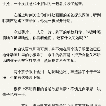
手抢，一个没注意和小胖因为一包薯片吵了起来。
在楼上时刻关注你们相处画面的爸爸探头探脑，听到
吵架声想跑下来帮忙，你先一步展开行动。
夺过薯片，一人分一片，剩下的单数归你，咔嚓咔嚓
脆响在嘴里响起，你看着他们，‘还有什么问题吗？’
你自认语气和蔼可亲，殊不知在两个孩子眼里凶巴巴
地像动画片里的小狼杀手，杀手的名言是：浪费食物又不听
话的孩子会被它打屁股，然后抢走所有零食。
两个孩子眼中含泪，边哽咽边吃，碎渣舔了个干干净
净，生怕有这顿没下顿。
楼梯上不明真相的爸爸欣慰自豪：不愧是自家崽，哄
孩子也有一手。
……不对，崽自己不也是孩子吗？这算不算给崽增加