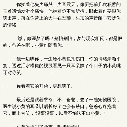
你搂着他失声痛哭，声音震天，像要把前几次积蓄的
苦难遗憾发泄个痛快，他抱着你不知所措，眼瞅着也要跟你
哭出声，落在你背上的大手在发颤，头顶的声音耐心安抚你
的情绪。
‘崽，做噩梦了吗？别怕别怕，梦与现实相反，都是假
的，爸爸在呢，小黄也陪着你。’
他一边哄你，一边给小黄包扎伤口，你的情绪渐渐平
复，透过泪水模糊的视线看见一只耳朵缺了个口子的小黄呲
牙对你笑。
你看着它的耳朵，更想哭了。
最后还是跟着爷爷、不，爸爸，去了一趟宠物医院，
医生说小黄的耳朵以后长好了也会有缺口，爸爸心疼抱着
它，面上带笑，‘没事没事，以后不怕认不出小黄。’
小黄欢快叫了两声，附和他的话。