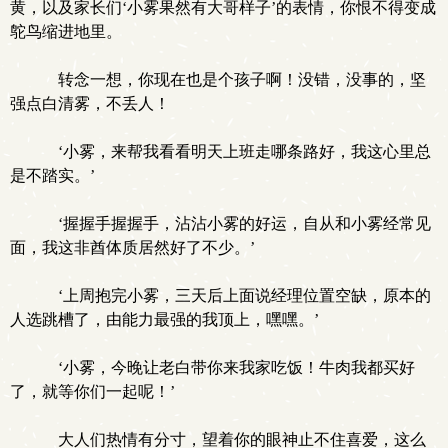
黄，以及家长们‘小雾果然有大哥样子’的表情，你恨不得变成
鸵鸟缩进地里。
转念一想，你现在也是个孩子啊！没错，没事的，坚
强点白清雾，不丢人！
‘小雾，来帮我看看明天上班走哪条路好，我这心里总
是不踏实。’
‘握握手握握手，沾沾小雾的好运，自从和小雾经常见
面，我这非酋体质居然好了不少。’
‘上周抱完小雾，三天后上面说经理位置空缺，原本的
人选跳槽了，由能力最强的我顶上，嘿嘿。’
‘小雾，今晚让老白带你来我家吃饭！牛肉我都买好
了，就等你们一起呢！’
大人们热情有分寸，望着你的眼神止不住喜爱，这么