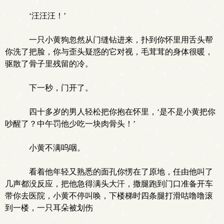
‘汪汪汪！’
一只小黄狗忽然从门缝钻进来，扑到你怀里用舌头帮
你洗了把脸，你与歪头疑惑的它对视，毛茸茸的身体很暖，
驱散了骨子里残留的冷。
下一秒，门开了。
四十多岁的男人轻松把你抱在怀里，‘是不是小黄把你
吵醒了？中午罚他少吃一块肉骨头！’
小黄不满呜咽。
看着他年轻又熟悉的面孔你愣在了原地，任由他叫了
几声都没反应，把他急得满头大汗，撒腿跑到门口准备开车
带你去医院，小黄不停叫唤，下楼梯时四条腿打滑咕噜噜滚
到一楼，一只耳朵被划伤