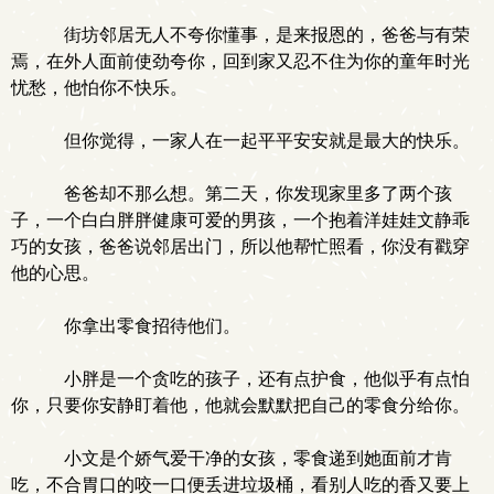
街坊邻居无人不夸你懂事，是来报恩的，爸爸与有荣
焉，在外人面前使劲夸你，回到家又忍不住为你的童年时光
忧愁，他怕你不快乐。
但你觉得，一家人在一起平平安安就是最大的快乐。
爸爸却不那么想。第二天，你发现家里多了两个孩
子，一个白白胖胖健康可爱的男孩，一个抱着洋娃娃文静乖
巧的女孩，爸爸说邻居出门，所以他帮忙照看，你没有戳穿
他的心思。
你拿出零食招待他们。
小胖是一个贪吃的孩子，还有点护食，他似乎有点怕
你，只要你安静盯着他，他就会默默把自己的零食分给你。
小文是个娇气爱干净的女孩，零食递到她面前才肯
吃，不合胃口的咬一口便丢进垃圾桶，看别人吃的香又要上