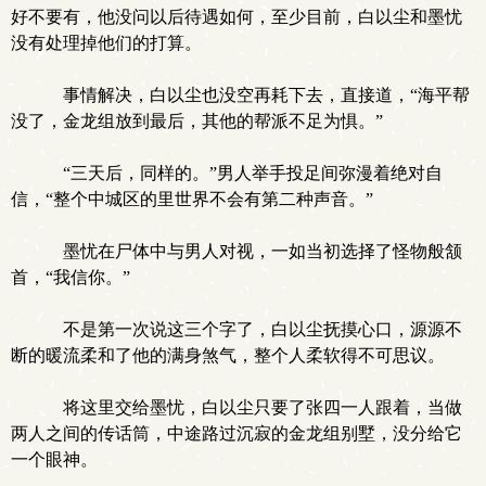
好不要有，他没问以后待遇如何，至少目前，白以尘和墨忧
没有处理掉他们的打算。
事情解决，白以尘也没空再耗下去，直接道，“海平帮
没了，金龙组放到最后，其他的帮派不足为惧。”
“三天后，同样的。”男人举手投足间弥漫着绝对自
信，“整个中城区的里世界不会有第二种声音。”
墨忧在尸体中与男人对视，一如当初选择了怪物般颔
首，“我信你。”
不是第一次说这三个字了，白以尘抚摸心口，源源不
断的暖流柔和了他的满身煞气，整个人柔软得不可思议。
将这里交给墨忧，白以尘只要了张四一人跟着，当做
两人之间的传话筒，中途路过沉寂的金龙组别墅，没分给它
一个眼神。