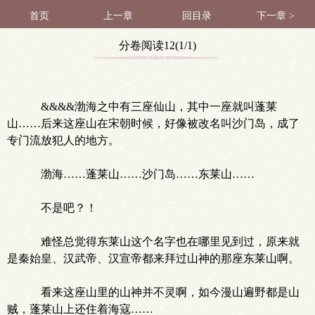
首页
上一章
回目录
下一章 >
分卷阅读12(1/1)
&&&&渤海之中有三座仙山，其中一座就叫蓬莱
山……后来这座山在宋朝时候，好像被改名叫沙门岛，成了
专门流放犯人的地方。
渤海……蓬莱山……沙门岛……东莱山……
不是吧？！
难怪总觉得东莱山这个名字也在哪里见到过，原来就
是秦始皇、汉武帝、汉宣帝都来拜过山神的那座东莱山啊。
看来这座山里的山神并不灵啊，如今漫山遍野都是山
贼，蓬莱山上还住着海寇……