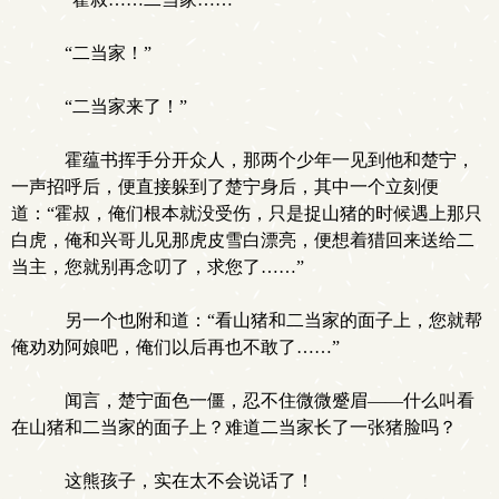
“二当家！”
“二当家来了！”
霍蕴书挥手分开众人，那两个少年一见到他和楚宁，
一声招呼后，便直接躲到了楚宁身后，其中一个立刻便
道：“霍叔，俺们根本就没受伤，只是捉山猪的时候遇上那只
白虎，俺和兴哥儿见那虎皮雪白漂亮，便想着猎回来送给二
当主，您就别再念叨了，求您了……”
另一个也附和道：“看山猪和二当家的面子上，您就帮
俺劝劝阿娘吧，俺们以后再也不敢了……”
闻言，楚宁面色一僵，忍不住微微蹙眉——什么叫看
在山猪和二当家的面子上？难道二当家长了一张猪脸吗？
这熊孩子，实在太不会说话了！