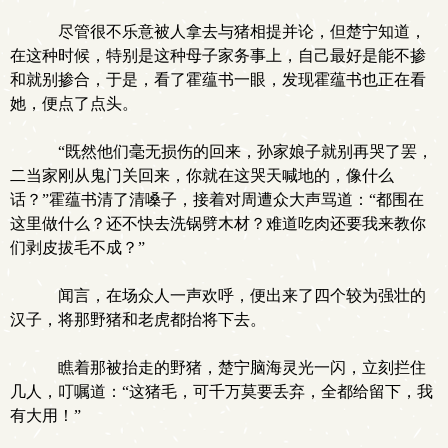
尽管很不乐意被人拿去与猪相提并论，但楚宁知道，
在这种时候，特别是这种母子家务事上，自己最好是能不掺
和就别掺合，于是，看了霍蕴书一眼，发现霍蕴书也正在看
她，便点了点头。
“既然他们毫无损伤的回来，孙家娘子就别再哭了罢，
二当家刚从鬼门关回来，你就在这哭天喊地的，像什么
话？”霍蕴书清了清嗓子，接着对周遭众大声骂道：“都围在
这里做什么？还不快去洗锅劈木材？难道吃肉还要我来教你
们剥皮拔毛不成？”
闻言，在场众人一声欢呼，便出来了四个较为强壮的
汉子，将那野猪和老虎都抬将下去。
瞧着那被抬走的野猪，楚宁脑海灵光一闪，立刻拦住
几人，叮嘱道：“这猪毛，可千万莫要丢弃，全都给留下，我
有大用！”