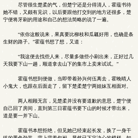
尽管很生楚柔的气，但楚宁还是分得清人，霍蕴书待
她不错，又颇有见识，以后要跟他打交到的地方还很多，楚
宁便将牙刷的用途和自己的想法简略的说了一遍。
“依你这般说来，果真要比柳枝和瓜瓤好用，也确是条
生财的路子。”霍蕴书想了想，又道：
“我这便去找些人来，尽量多做些小刷出来，正好过几
天我要下山一趟，顺道拿去山下的集市上卖来试试。”
霍蕴书想到便做，当即带着孙兴何伍离去，霍晚晴人
小鬼大，也跟在后面走了，留下楚柔楚宁两姐妹互相面对。
两人相顾无言，见楚柔并没有要道歉的意思，楚宁便
自己回了房间，直到第三日霍蕴书要下山的时候才带出来，
道是要一并下山。
霍蕴书本想拒绝，但见她已经束起长发，换了一身干
练的墨色劲装，背上背着包袝，显然已下定决心的模样，知