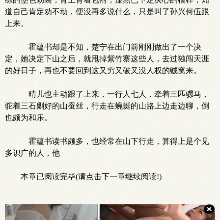
道自己肯定劝不动，便没再多说什么，只是叫了孙兴何伍跟
上来。
霍蕴书却是不知，楚宁在出门前刚刚做出了一个决
定，她决定下山之后，就甩掉紫竹寨这些人，去过独闯天涯
的好日子，再也不要回到这又穷又破又没人权的贼窝来。
晴儿也主动跟了上来，一行人七人，牵着三匹骡马，
驼着三石剿好的山蚕丝，行走在蜿蜒的山路上边走边聊，倒
也颇为和乐。
霍蕴书读书颇多，也经常在山下行走，算得上是个见
多识广的人，他
本章已阅读完毕(请点击下一章继续阅读!)