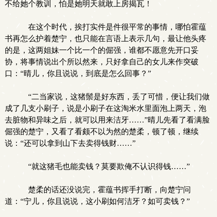
不给她个教训，怕是她明天就敢上房揭瓦！
在这个时代，挨打实件是件很平常的事情，哪怕霍蕴
书再怎么护着楚宁，也只能在言语上表示几句，最让他头疼
的是，这两姐妹一个比一个的倔强，谁都不愿意先开口妥
协，将事情说出个所以然来，只好拿自己的女儿来作突破
口：“晴儿，你且说说，到底是怎么回事？”
“二当家说，这猪鬃是好东西，丢了可惜，便让我们做
成了几支小刷子，说是小刷子在这淘米水里面泡上两天，泡
去脏物和异味之后，就可以用来洁牙……”晴儿先看了看满脸
倔强的楚宁，又看了看颇不以为然的楚柔，顿了顿，继续
说：“还可以拿到山下去卖得钱财……”
“就这猪毛也能卖钱？莫要欺俺不认识得钱……”
楚柔的话还没说完，霍蕴书挥手打断，向楚宁问
道：“宁儿，你且说说，这小刷如何洁牙？如可卖钱？”