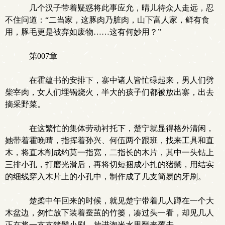
几个汉子带着疑惑将此事应允，晴儿待众人走远，忍
不住问道：“二当家，这豚肉乃脏肉，山下富人家，鲜有食
用，豚毛更是被弃如废物……这有何妙用？”
第007章
在霍蕴书的安排下，寨中诸人皆忙碌起来，男人们劈
柴宰肉，女人们埋锅烧火，半大的孩子们都被放出寨，出去
摘采野菜。
在这繁忙的集体劳动衬托下，楚宁就显得格外清闲，
她带着霍晚晴，指挥着孙兴、何伍两个跟班，找来工具和直
木，将直木削成约莫一指宽，二指长的木片，其中一头钻上
三排小孔，打磨光滑后，再将切短捆成小扎的猪鬃，用结实
的细线穿入木片上的小孔中，制作成了几支简易的牙刷。
楚柔中午回来的时候，就见楚宁带着几人蹲在一个大
木盆边，匆忙放下装着蚕茧的竹篓，凑过头一看，却见几人
正在将一支支猪鬃小刷，放进淘米水里翻来覆去……