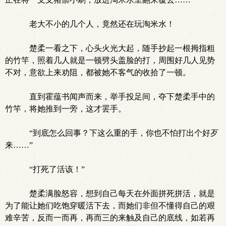
老大不小的几个人，竟然还在玩淘米水！
楚柔一看之下，心头火光大起，随手抄起一根拇指粗
的竹竿，照着几人就是一顿劈头盖脸的打，周围好几人见势
不对，意欲上来劝阻，都被她不客气的收拾了一顿。
直到霍蕴书闻声而来，举手投足间，夺下楚柔手中的
竹竿，将她推到一旁，这才罢手。
“到底怎么回事？下这么重的手，你也不怕打出个好歹
来……”
“打死了活该！”
楚柔满脸怒容，想到自己每天在外面拼死拼活，就是
为了能让她们吃饱穿暖活下去，而她们非但不懂得自己的艰
难辛苦，反而一而再，再而三的来触及自己的底线，如若再