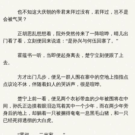
也不知这大庆朝的帝君来拜过没有，若拜过，岂不是
会被气哭？
正胡思乱想想着，院外突然传来了一阵喧哗，晴儿出
门看了看，立刻便回来说道：“是孙兴与何伍回寨了。”
霍蕴书一听，当即便起身离去，楚宁立刻便跟了上
去。
方才出门几步，便见一群人围在寨中的空地上指指点
点议论不休，伴随着妇人的哭诉声，很是喧哗。
楚宁上前一看，便见两个衣衫带血的少年被围将在中
间，孙氏正边摸着眼泪边骂着其中一个少年，而在两少年旁
身后的地上，却躺着一只被捆得奄奄一息黑毛山猪，和一只
已经死得透彻的大白虎。
“霍叔……二当家……”