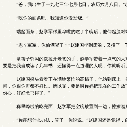
“爸，我出生于一九七三年七月七日，农历六月八日。”
“吃你的面条吧，我知道你没发烧。”
端起面条，赵学军稀里哗啦的吃了半碗后，他仰起脸对站
“恩？军军，你偷酒喝了？”赵建国坐到床沿，又摸了一
拿筷子郁闷的拨拉开老爸的手，赵学军带着一点气的大声
要是把我当成读了几年书，还懂得一点道理的人呢，你就听听
赵建国探头看看正在满地繁忙的高橘子，他站到床上，关
间，你跟你哥都不好过。所以呢，要是叫你妈把现在的工作放
份心，好好念书得了。”
稀里哗啦的吃完面，赵学军把空碗放置到一边，擦擦嘴角
“你能想什么办法，算了，你说说。”赵建国还是觉得，