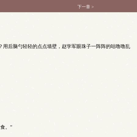
下一章 >
？用后脑勺轻轻的点点墙壁，赵学军眼珠子一阵阵的咕噜噜乱
食。”