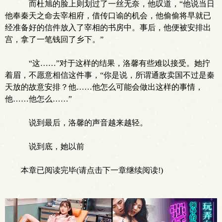
而杜旭的脸上则划过了一丝无奈，他叹道，“他说当日
他奉秦天之命去宰相府，借传口谕的机会，他偷偷将早就已
经准备好的信件放入了宰相的书房中。事后，他便被安排出
宫，拿了一笔钱回了乡下。”
“这……”对于这样的结果，洛馨有些难以接受。她拧
着眉，不愿意相信这件事，“你是说，所谓通敌卖国不过是秦
天放的故意安排？他……他怎么可能会做出这样的事情，
他……他怎么……”
说到最后，洛馨的声音越来越轻。
说到底，她以前
本章已阅读完毕(请点击下一章继续阅读!)