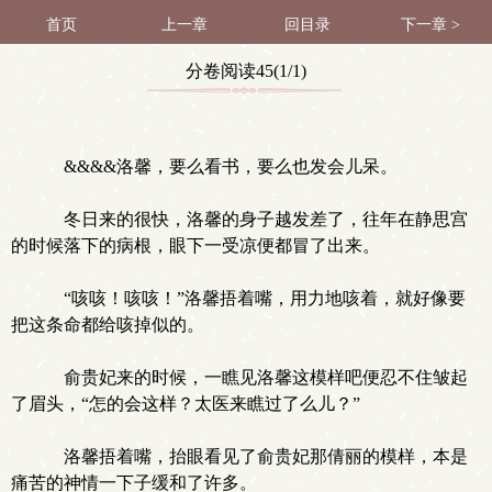
首页
上一章
回目录
下一章 >
分卷阅读45(1/1)
&&&&洛馨，要么看书，要么也发会儿呆。
冬日来的很快，洛馨的身子越发差了，往年在静思宫
的时候落下的病根，眼下一受凉便都冒了出来。
“咳咳！咳咳！”洛馨捂着嘴，用力地咳着，就好像要
把这条命都给咳掉似的。
俞贵妃来的时候，一瞧见洛馨这模样吧便忍不住皱起
了眉头，“怎的会这样？太医来瞧过了么儿？”
洛馨捂着嘴，抬眼看见了俞贵妃那倩丽的模样，本是
痛苦的神情一下子缓和了许多。