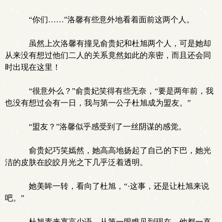
“你们……”洛馨有些意外地看着面前这两个人。
虽然上次洛馨有撞见俞贵妃和杜旭两个人，可是她却
从来没有想过他们二人的关系竟然如此的亲密，而且还会同
时出现在这里！
“很意外么？”俞贵妃笑得有些无奈，“要是两年前，我
也没有想过会有一日，我与第一公子杜旭成为盟友。”
“盟友？”洛馨似乎感受到了一丝阴谋的感觉。
俞贵妃巧笑嫣然，她高高地扬起了自己的下巴，她光
洁的皮肤在皎皎月光之下几乎泛着透明。
她美眸一转，看向了杜旭，“·这事，还是让杜旭来说
吧。”
杜旭素来寡言少语，从第一眼瞧见到现在，他都一直