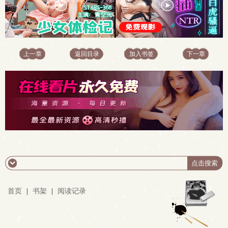
上一章
返回目录
加入书签
下一章
首页
|
书架
|
阅读记录