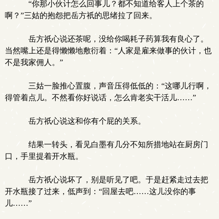
“你那小伙计怎么回事儿？都不知道给客人上个茶的
啊？”三姑的抱怨把岳方祇的思绪拉了回来。
岳方祇心说还茶呢，没给你喝耗子药算我有良心了。
当然嘴上还是得懒懒地敷衍着：“人家是雇来做事的伙计，也
不是我家佣人。”
三姑一脸推心置腹，声音压得低低的：“这哪儿行啊，
得管着点儿。不然看你好说话，怎么肯老实干活儿……”
岳方祇心说这和你有个屁的关系。
结果一转头，看见白墨有几分不知所措地站在厨房门
口，手里提着开水瓶。
岳方祇心说坏了，别是听见了吧。于是赶紧走过去把
开水瓶接了过来，低声到：“回屋去吧……这儿没你的事
儿……”