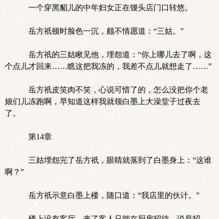
一个穿黑貂儿的中年妇女正在馒头店门口转悠。
岳方祇顿时脸色一沉，颇不情愿道：“三姑。”
岳方祇的三姑瞅见他，埋怨道：“你上哪儿去了啊，这
个点儿才回来……瞧这把我冻的，我差不点儿就想走了……”
岳方祇皮笑肉不笑，心说可惜了的，怎么没把你个老
娘们儿冻跑啊，早知道这样我就领白墨上大澡堂子过夜去
了。
第14章
三姑埋怨完了岳方祇，眼睛就落到了白墨身上：“这谁
啊？”
岳方祇示意白墨上楼，随口道：“我店里的伙计。”
楼上没有客厅，来了客人只能在厨房招待。说是招