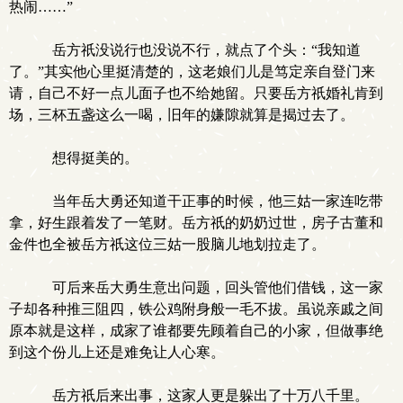
热闹……”
岳方祇没说行也没说不行，就点了个头：“我知道
了。”其实他心里挺清楚的，这老娘们儿是笃定亲自登门来
请，自己不好一点儿面子也不给她留。只要岳方祇婚礼肯到
场，三杯五盏这么一喝，旧年的嫌隙就算是揭过去了。
想得挺美的。
当年岳大勇还知道干正事的时候，他三姑一家连吃带
拿，好生跟着发了一笔财。岳方祇的奶奶过世，房子古董和
金件也全被岳方祇这位三姑一股脑儿地划拉走了。
可后来岳大勇生意出问题，回头管他们借钱，这一家
子却各种推三阻四，铁公鸡附身般一毛不拔。虽说亲戚之间
原本就是这样，成家了谁都要先顾着自己的小家，但做事绝
到这个份儿上还是难免让人心寒。
岳方祇后来出事，这家人更是躲出了十万八千里。