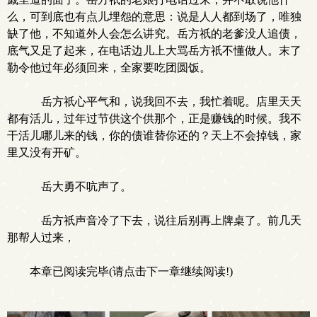
么，可到底也有点儿埋怨的意思：说是人人都到场了，唯独
缺了他，不知道外人会怎么讲究。岳方祇的老爹没人追债，
底气又足了起来，在电话边儿上大骂岳方祇不懂做人。末了
勒令他过年必须回来，全家要吃团圆饭。
岳方祇心平气和，说我回不去，我忙着呢。店里天天
都有活儿，过年过节供这个供那个，正是赚钱的时候。我不
干活儿哪儿来的钱，你的债谁替你还的？天上不会掉钱，家
里又没有开矿。
岳大勇不吭声了。
岳方祇声音冷了下去，说往后别再上牌桌了。前几天
那帮人过来，
本章已阅读完毕(请点击下一章继续阅读!)