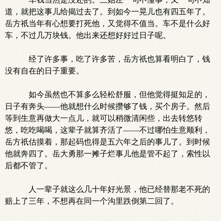
道，就把这事儿给揭过去了。到如今一晃儿也有四五年了。
岳方祇当年有心想要打死他，又觉得不值当。车不是什么好
车，不过几万块钱。他出来还想好好过日子呢。
经了许多事，吃了许多苦，岳方祇也算看明白了，钱
没有自在的日子重要。
如今虽然也不算多么轻松舒服，但他觉得挺知足的，
日子有奔头——他就想什么时候攒够了钱，买个房子。然后
等到生意再做大一点儿，就可以稍微清闲些，出去转悠转
悠，吃吃喝喝，这辈子就算齐活了——不过哪怕生意顺利，
岳方祇估摸着，那起码也得是五六年之后的事儿了。到时候
他就奔四了。岳大勇那一摊子烂事儿他是管不起了，索性以
后都不管了。
人一辈子就这么几十年好光景，他已经替那老不死的
赔上了三年，不想再在同一个沟里跌倒第二回了。