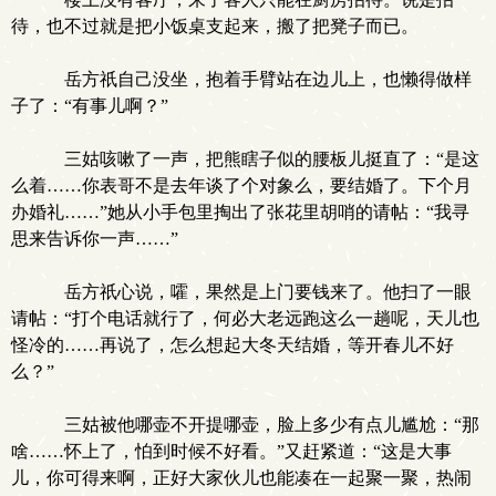
待，也不过就是把小饭桌支起来，搬了把凳子而已。
岳方祇自己没坐，抱着手臂站在边儿上，也懒得做样
子了：“有事儿啊？”
三姑咳嗽了一声，把熊瞎子似的腰板儿挺直了：“是这
么着……你表哥不是去年谈了个对象么，要结婚了。下个月
办婚礼……”她从小手包里掏出了张花里胡哨的请帖：“我寻
思来告诉你一声……”
岳方祇心说，嚯，果然是上门要钱来了。他扫了一眼
请帖：“打个电话就行了，何必大老远跑这么一趟呢，天儿也
怪冷的……再说了，怎么想起大冬天结婚，等开春儿不好
么？”
三姑被他哪壶不开提哪壶，脸上多少有点儿尴尬：“那
啥……怀上了，怕到时候不好看。”又赶紧道：“这是大事
儿，你可得来啊，正好大家伙儿也能凑在一起聚一聚，热闹