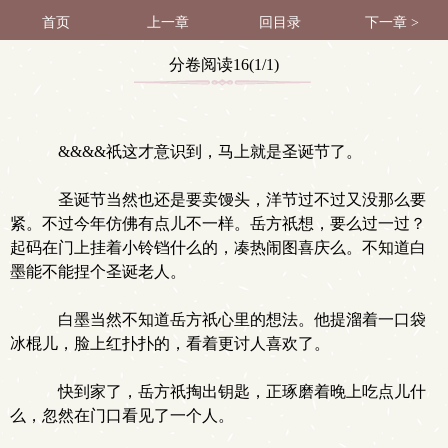
首页
上一章
回目录
下一章 >
分卷阅读16(1/1)
&&&&祇这才意识到，马上就是圣诞节了。
圣诞节当然也还是要卖馒头，洋节过不过又没那么要
紧。不过今年仿佛有点儿不一样。岳方祇想，要么过一过？
起码在门上挂着小铃铛什么的，凑热闹图喜庆么。不知道白
墨能不能捏个圣诞老人。
白墨当然不知道岳方祇心里的想法。他提溜着一口袋
冰棍儿，脸上红扑扑的，看着更讨人喜欢了。
快到家了，岳方祇掏出钥匙，正琢磨着晚上吃点儿什
么，忽然在门口看见了一个人。