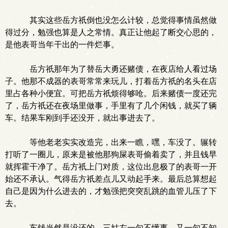
其实这些岳方祇倒也没怎么计较，总觉得事情虽然做
得过分，勉强也算是人之常情。真正让他起了断交心思的，
是他表哥当年干出的一件烂事。
岳方祇那年为了替岳大勇还赌债，在夜店给人看过场
子。他那不成器的表哥常常来玩儿，打着岳方祇的名头在店
里占各种小便宜。可把岳方祇烦得够呛。后来赌债一度还完
了，岳方祇还在夜场里做事，手里有了几个闲钱，就买了辆
车。结果车刚到手还没开，就出事进去了。
等他老老实实改造完，出来一瞧，嘿，车没了。辗转
打听了一圈儿，原来是被他那狗屎表哥偷着卖了，并且钱早
就挥霍干净了。岳方祇上门对质，这位出息极了的表哥一开
始还不承认。气得岳方祇差点儿又动起手来。最后总算想起
自己是因为什么进去的，才勉强把突突乱跳的血管儿压了下
去。
车钱当然是没还的。三姑左一句不懂事，又一句不知