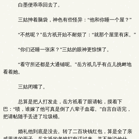
白墨便乖乖回去了。
三姑抻着脑袋，神色有些怪异：“他和你睡一个屋？”
“不然呢？”岳方祇开始不耐烦了：“就那个屋里有床。”
“你们还睡一张床？”三姑的眼神更惊悚了。
“看守所还都是大通铺呢。”岳方祇几乎有点儿挑衅地
看着她。
三姑闭嘴了。
总算是把人打发走，岳方祇看了眼请帖，摸着下
巴：“啧，谁嫁了他可真是倒了八辈子血霉。”自言自语完，
把请帖随手丢进了垃圾桶。
婚礼他到底是没去。转了二百块钱红包，算是全了亲
戚里道的面子。岳方祇的老娘打电话过来，并不敢说他什