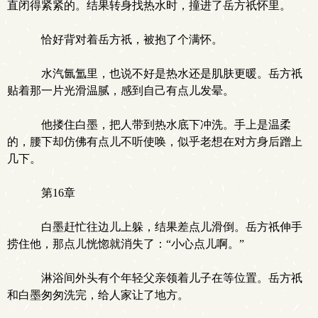
直闭得紧紧的。结果转身找热水时，撞进了岳方祇怀里。
恰好背对着岳方祇，被抱了个满怀。
水汽氤氲里，也说不好是热水还是肌肤更暖。岳方祇
贴着那一片光滑温腻，感到自己有点儿发晕。
他搂住白墨，把人带到热水底下冲洗。手上是温柔
的，腰下却仿佛有点儿不听使唤，似乎老想在对方身后蹭上
几下。
第16章
白墨赶忙往边儿上躲，结果差点儿滑倒。岳方祇伸手
捞住他，那点儿恍惚就消失了：“小心点儿啊。”
淋浴间外头有个年轻父亲领着儿子在等位置。岳方祇
和白墨匆匆洗完，给人家让了地方。