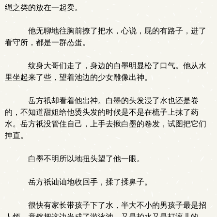
绳之类的放在一起卖。
他无聊地往胸前撩了把水，心说，屁的有路子，进了
看守所，都是一群怂蛋。
纹身大哥们走了，身边的白墨明显松了口气。他从水
里坐起来了些，望着池边的少女雕像出神。
岳方祇却看着他出神。白墨的头发浸了水也还是卷
的，不知道甜姐给他烫头发的时候是不是在梳子上抹了药
水。岳方祇没管住自己，上手去揪白墨的卷发，试图把它们
抻直。
白墨不明所以地扭头望了他一眼。
岳方祇讪讪地收回手，揉了揉鼻子。
很快有家长带孩子下了水，半大不小的男孩子最是招
人烦，竟然把这边当成了游泳池。又是拍水又是打滚儿的。