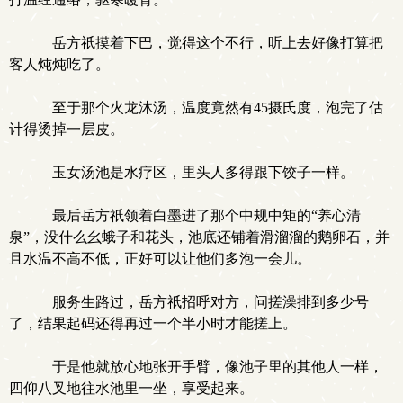
岳方祇摸着下巴，觉得这个不行，听上去好像打算把
客人炖炖吃了。
至于那个火龙沐汤，温度竟然有45摄氏度，泡完了估
.
计得烫掉一层皮。
玉女汤池是水疗区，里头人多得跟下饺子一样。
最后岳方祇领着白墨进了那个中规中矩的“养心清
泉”，没什么幺蛾子和花头，池底还铺着滑溜溜的鹅卵石，并
且水温不高不低，正好可以让他们多泡一会儿。
服务生路过，岳方祇招呼对方，问搓澡排到多少号
了，结果起码还得再过一个半小时才能搓上。
于是他就放心地张开手臂，像池子里的其他人一样，
四仰八叉地往水池里一坐，享受起来。