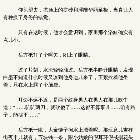
仰头望去，拱顶上的拼砖和浮雕华丽至极，当真让人
有种换了身份的错觉。
只有在这时候，他才会意识到，家里那个浴缸确实有
点儿小。
岳方祇打了个呵欠，闭上了眼睛。
过了片刻，水流轻轻涌过。岳方祇半睁开眼睛，发现
白墨不知道什么时候又凑到他身边儿来了，正紧挨着他坐
着，只在水上露了个脑袋。
耳边不远不近，是两个纹身男人在男人在那儿吹牛
逼：“……吭吭两刀，就砍傻了……这都不算事儿……咱有路
子，能摆平……”
岳方祇一瞅，大金链子搁水上漂着呢。那玩意儿吉祥
街夜市儿就有，五块钱一条，跟小姑娘的假耳环假戒指花头