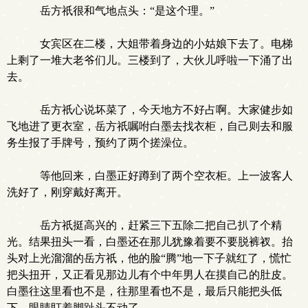
岳方祇很和气地点头：“是这个理。”
女宾区在二楼，大姐带着身边的小姑娘下去了。电梯
上剩了一堆大老爷们儿。三楼到了，大伙儿呼啦一下涌了出
去。
岳方祇心说坏菜了，今天地方不好占啊。大家健步如
飞地进了更衣室，岳方祇嘱咐白墨去找衣柜，自己则去和服
务生报了手牌号，预约了两个搓澡位。
等他回来，白墨正好蹲到了两个空衣柜。上一波客人
洗好了，刚穿戴好离开。
岳方祇挺高兴的，赶紧三下五除二把自己扒了个精
光。结果扭头一看，白墨还在那儿犹豫着要不要脱裤衩。抬
头对上光溜溜的岳方祇，他的脸“腾”地一下子就红了，慌忙
把头扭开，又正看见那边儿有个中年男人在摸自己的肚皮。
白墨往这里看也不是，往那里看也不是，最后只能把头低
下，眼睛盯着脚趾头不动了。