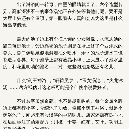
出了淋浴间一转弯，白墨的眼睛就直了。六个造型各
异，高低深浅不一的豪华汤池正在外头等着他们呢。要不是
大厅上头还有个屋顶，第一眼看去，真的会以为这里是什么
海岛度假地。
最大的池子边上有个扛水罐的少女雕像，水流从她的
罐口落进池子，旁边靠墙的池子则是在墙上修了个西洋式的
兽头，兽口像喷泉似地斜着往外喷水。余下的池子进水口也
都造型各异。每个池壁上都有液晶小牌，上头显示了池水温
度，和花里胡哨的池名——对，这些泡池竟然还有名儿。
什么“药王神浴”，“轩辕灵泉”，“玉女汤池”，“火龙沐
汤”……岳方祇估计这老板可能是个仙侠小说爱好者。
不过名字虽然奇葩，也不是胡乱叫的。每个金属名牌
边上都有行小字，介绍池子功效。像那个药王神浴，就是个
药浴池子，闻起来有股淡淡的中药味儿。店家还颇有良心地
在后面标注了药浴配方：川椒，干姜，红花，艾叶。功能主
打温经通络，驱寒暖肾。