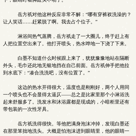
岳方祇对他这种反应非常不解：“哪有穿裤衩洗澡的？
让人笑话……赶紧脱了啊。我去占个位子。”
淋浴间热气蒸腾，岳方祇走了一大圈儿，终于赶上有
人把位置空出来了。他打开喷头，热水哗地一下浇了下来。
白墨不知道什么时候跟上来了，犹犹豫豫地站在隔断
外头，毛巾还此地无银地挡在自己前面。岳方祇伸手把他拉
到水底下：“凑合洗洗吧，没有位置了。”
这边的热水开得很大，温度也是刚刚好，两个人用同
一个喷头也不会显得太逼仄——总之是比家里那个小淋浴洗
起来舒服多了。洗发水和沐浴露都是现成的，小暗柜里还有
带包装的一次性牙具。
岳方祇洗得很快。等他把满身泡沫冲掉，发现白墨还
在那里笨拙地洗头。大概是怕泡沫进到眼睛里，他的眼睛一