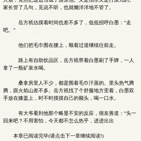
家长管了几句，见说不听，也就懒洋洋地不管了。
岳方祇估摸着时间也差不多了，低低招呼白墨：“走
吧。”
他们把毛巾围在腰上，顺着过道继续往前走。
路上有自助饮品区，岳方祇带着白墨刷了手牌，一人
拿了一瓶矿泉水喝。
桑拿房里人不少，都是围着毛巾汗蒸的。里头热气腾
腾，跟火焰山差不多。岳方祇找了个舒服地方歪着，白墨双
手放在膝盖上，时不时摸摸自己的额头，喝一口水。
有大爷看到他那个略显不安的反应，很友善道：“头一
回来吧？不用害怕，今天都不怎么热乎，进进出出
本章已阅读完毕(请点击下一章继续阅读!)