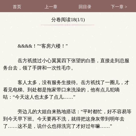
首页
上一章
回目录
下一章 >
分卷阅读18(1/1)
&&&&！”“客房六楼！”
岳方祇揽过小心翼翼四下张望的白墨，直接走到总服
务台去，领了手牌和一次性毛巾。
客人太多，没有服务生接待。岳方祇找了一圈儿，才
看见电梯。到处都是拖家带口来洗澡的，他有点儿犯嘀
咕：“今天这人也太多了点儿……”
旁边儿的大姐自来熟地搭话：“平时都忙，好不容易等
到今天早下班。今天要再不洗，就得把这身灰带到明年去
了……这不是，说什么也得洗完了才好过年嘛……”