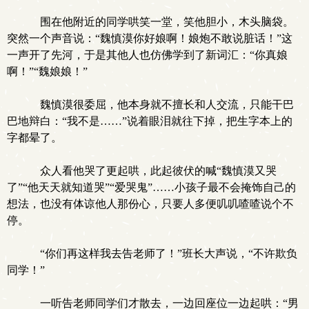
围在他附近的同学哄笑一堂，笑他胆小，木头脑袋。
突然一个声音说：“魏慎漠你好娘啊！娘炮不敢说脏话！”这
一声开了先河，于是其他人也仿佛学到了新词汇：“你真娘
啊！”“魏娘娘！”
魏慎漠很委屈，他本身就不擅长和人交流，只能干巴
巴地辩白：“我不是……”说着眼泪就往下掉，把生字本上的
字都晕了。
众人看他哭了更起哄，此起彼伏的喊“魏慎漠又哭
了”“他天天就知道哭”“爱哭鬼”……小孩子最不会掩饰自己的
想法，也没有体谅他人那份心，只要人多便叽叽喳喳说个不
停。
“你们再这样我去告老师了！”班长大声说，“不许欺负
同学！”
一听告老师同学们才散去，一边回座位一边起哄：“男