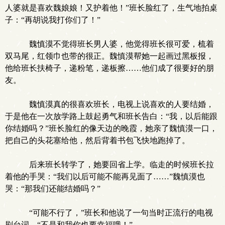
人婆就是喜欢魏娘娘！又护着他！”班长脸红了，生气地拍桌
子：“再胡说我打你们了！”
魏慎漠不觉得班长男人婆，他觉得班长很可爱，梳着
双马尾，红领巾也带的很正。魏慎漠帮她一起画过黑板报，
他给班长扶椅子，递粉笔，递板擦……他们成了很要好的朋
友。
魏慎漠真的很喜欢班长，电视上说喜欢的人要结婚，
于是他在一次放学路上鼓起勇气和班长告白：“我，以后能跟
你结婚吗？”班长脸红的像天边的晚霞，她亲了魏慎漠一口，
把自己的头花塞给他，然后背着书包飞快地跑掉了。
后来班长转学了，她要回省上学。临走的时候班长拉
着他的手哭：“我们以后可能不能再见面了……”魏慎漠也
哭：“那我们还能结婚吗？”
“可能不行了，”班长和他说了一句当时正流行的电视
剧台词，“不是和我你也要幸福哦！”