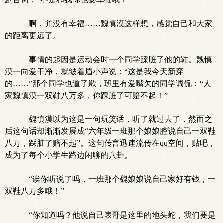
啊，并没有幸福……魏慎漠这样想，感觉自己和大家
的距离更远了。
事情的起因是运动会时一个同学踩脏了他的鞋。魏慎
漠一向爱干净，就皱着眉小声说：“这是我今天新穿
的……”那个同学也道了歉，班里有爱嘴欠的同学调侃：“人
家魏慎漠一双鞋八万多，你踩脏了可赔不起！”
魏慎漠以为这是一句玩笑话，听了就过去了，然而之
后这句话却渐渐发展成“六年级一班那个娘娘腔说自己一双鞋
八万，踩脏了赔不起”。这句传言迅速流传在qq空间，贴吧，
成为了每个小学生路边闲聊的八卦。
“诶你听说了吗，一班那个魏娘娘说自己家好有钱，一
双鞋八万多哦！”
“你知道吗？他说自己表哥是这里的地头蛇，我们要是