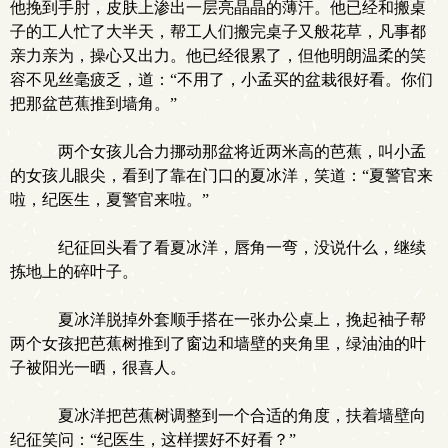
他挽到手肘，皮肤上渗出一层亮晶晶的薄汗。他已经和搬桌
子的工人忙了大半天，帮工人们搬完桌子又般花草，凡事都
亲力亲为，操心又出力。他已经很累了，但他明朗温柔的笑
容不见丝毫疲乏，道：“不用了，小孟买的盆栽很好看。你们
把那盆芭蕉推到墙角。”
两个女孩儿合力挪动那盆将近两米高的芭蕉，叫小孟
的女孩儿眼尖，看到了靠在门口的夏冰洋，笑道：“夏警官来
啦，纪医生，夏警官来啦。”
纪征回头看了看夏冰洋，唇角一弯，没说什么，继续
拣地上的碎叶子。
夏冰洋脱掉外套顺手搭在一张办公桌上，挽起袖子帮
两个女孩把芭蕉树推到了窗边和墙壁的夹角里，绿油油的叶
子被阳光一晒，很喜人。
夏冰洋把芭蕉树调整到一个合适的角度，扶着墙壁向
纪征笑问：“纪医生，这样摆好不好看？”