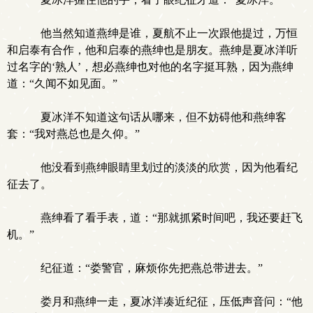
他当然知道燕绅是谁，夏航不止一次跟他提过，万恒
和启泰有合作，他和启泰的燕绅也是朋友。燕绅是夏冰洋听
过名字的‘熟人’，想必燕绅也对他的名字挺耳熟，因为燕绅
道：“久闻不如见面。”
夏冰洋不知道这句话从哪来，但不妨碍他和燕绅客
套：“我对燕总也是久仰。”
他没看到燕绅眼睛里划过的淡淡的欣赏，因为他看纪
征去了。
燕绅看了看手表，道：“那就抓紧时间吧，我还要赶飞
机。”
纪征道：“娄警官，麻烦你先把燕总带进去。”
娄月和燕绅一走，夏冰洋凑近纪征，压低声音问：“他