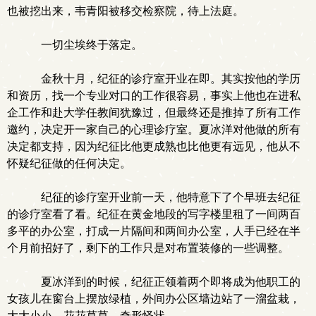
也被挖出来，韦青阳被移交检察院，待上法庭。
一切尘埃终于落定。
金秋十月，纪征的诊疗室开业在即。其实按他的学历
和资历，找一个专业对口的工作很容易，事实上他也在进私
企工作和赴大学任教间犹豫过，但最终还是推掉了所有工作
邀约，决定开一家自己的心理诊疗室。夏冰洋对他做的所有
决定都支持，因为纪征比他更成熟也比他更有远见，他从不
怀疑纪征做的任何决定。
纪征的诊疗室开业前一天，他特意下了个早班去纪征
的诊疗室看了看。纪征在黄金地段的写字楼里租了一间两百
多平的办公室，打成一片隔间和两间办公室，人手已经在半
个月前招好了，剩下的工作只是对布置装修的一些调整。
夏冰洋到的时候，纪征正领着两个即将成为他职工的
女孩儿在窗台上摆放绿植，外间办公区墙边站了一溜盆栽，
大大小小，花花草草，奇形怪状。