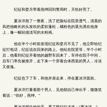
纪征和娄月带着燕绅回到警局时，天恰好亮了。
夏冰洋熬了一整夜，洗了把脸站在院里透气，清晨的
风把他略长的头发吹的柔软蓬松，橘粉色的晨光洒在他身
上，像一幅轻描淡写的水粉画。
他在半个小时前发现纪征和娄月不见了，他立即给纪
征打电话，纪征说在回来的路上。他站在院里等，半个小时
后，他看到纪征开着他的越野车回来了，车停在院子中间，
后车门率先被推开，走下来一个穿着合体西装的男人，冷淡
又俊逸。
纪征也下了车，和他并肩走来，停在夏冰洋面前。
夏冰洋打量着那个男人，见他朝自己伸出手，微微笑
着说：“你好，燕绅。”
夏冰洋握住他的手，看了眼纪征才道：“夏冰洋。”