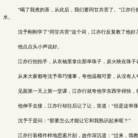
“喝了我煮的茶，从此后，我们要同甘共苦了。”江亦行
水。
沈予刚刚学了“同甘共苦”这个词，江亦行反复教了他好
他点点头小声说好。
江亦行拍拍手，从衣袖里拿出那串珠子，炭火映在珠子表
从来大家都夸沈予乖巧懂事，夸他温顺可爱，从没有人
见面第一天上第一堂课，江亦行就夸他学东西学得快，很
他伸手去接，江亦行却往后让了让，笑道：“但是这串珠
沈予于是问：“那要怎么才能让它和我熟识起来呢？”
江亦行装模作样地思索片刻，故作深沉道：“过来，我教