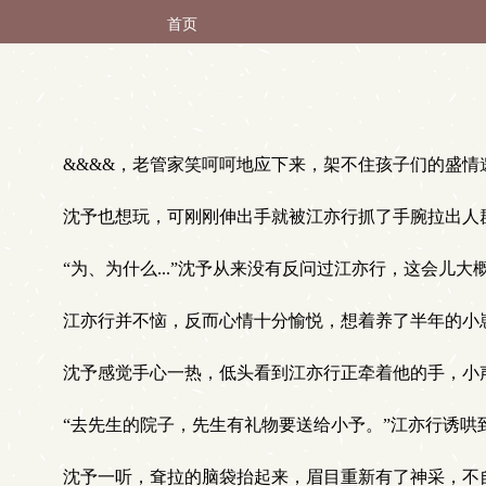
首页
&&&&，老管家笑呵呵地应下来，架不住孩子们的盛情
沈予也想玩，可刚刚伸出手就被江亦行抓了手腕拉出人群
“为、为什么...”沈予从来没有反问过江亦行，这会儿
江亦行并不恼，反而心情十分愉悦，想着养了半年的小崽
沈予感觉手心一热，低头看到江亦行正牵着他的手，小声嘟
“去先生的院子，先生有礼物要送给小予。”江亦行诱哄
沈予一听，耷拉的脑袋抬起来，眉目重新有了神采，不