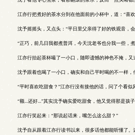
江亦行把煮好的茶水分到在他面前的小杯中，道：“喜欢
沈予摇摇头，又点头：“平日里父亲得了好的铁观音，会
“正巧，前几日我都煮普洱，今天沈老爷也分我一些，煮
江亦行抬起茶杯嘬了一小口，随即遗憾的神色不掩，又道
沈予跟着也喝了一小口，确实和自己平时喝的不一样，他
“平时喜欢吃甜食？”江亦行没有接他的话，问了个看似
“额...还好...”其实沈予确实爱吃甜食，他又觉得那
江亦行笑起来：“那说起话来，嘴怎么这么甜？”
沈予自从跟着江亦行读书以来，很多话他都能听懂了。