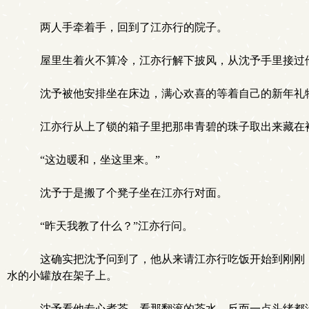
两人手牵着手，回到了江亦行的院子。
屋里生着火不算冷，江亦行解下披风，从沈予手里接过
沈予被他安排坐在床边，满心欢喜的等着自己的新年礼
江亦行从上了锁的箱子里把那串青碧的珠子取出来藏在
“这边暖和，坐这里来。”
沈予于是搬了个凳子坐在江亦行对面。
“昨天我教了什么？”江亦行问。
这确实把沈予问到了，他从来请江亦行吃饭开始到刚刚，
水的小罐放在架子上。
沈予看他专心煮茶，看那翻滚的茶水，反而一点头绪都