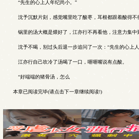
“先生的心上人年纪尚小。”
沈予沉默片刻，感觉嘴里吃了酸枣，耳根都跟着酸得不行
锅里的汤大概是煨好了，江亦行不再看他，注意力集中到
沈予不喝，别过头后退一步追问了一次：“先生的心上人
江亦行自己吹冷了汤喝了一口，咂咂嘴说有点酸。
“好端端的猪骨汤，怎么
本章已阅读完毕(请点击下一章继续阅读!)