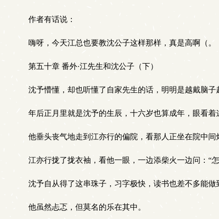
作者有话说：
嗨呀，今天江总也要教沈公子这样那样，真是高啊（。
第五十章 番外·江先生和沈公子（下）
沈予懵懂，却也听懂了自家先生的话，明明是越戴脑子越
年后正月里就是沈予的生辰，十六岁也算成年，眼看着这
他垂头丧气地走到江亦行的偏院，看那人正坐在院中间
江亦行拢了拢衣袖，看他一眼，一边添柴火一边问：“怎
沈予自从得了这串珠子，习字极快，读书也差不多能做到
他虽然忐忑，但莫名的乐在其中。