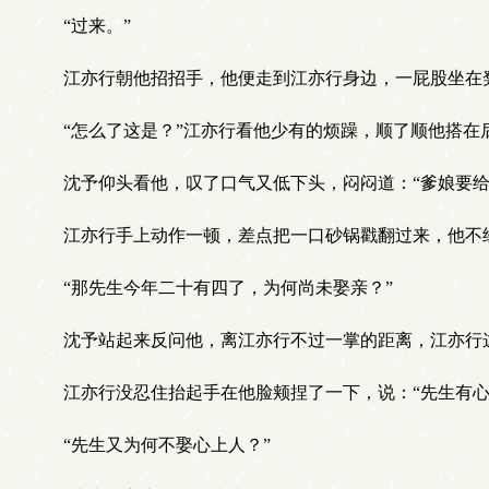
“过来。”
江亦行朝他招招手，他便走到江亦行身边，一屁股坐在
“怎么了这是？”江亦行看他少有的烦躁，顺了顺他搭在后
沈予仰头看他，叹了口气又低下头，闷闷道：“爹娘要给
江亦行手上动作一顿，差点把一口砂锅戳翻过来，他不经
“那先生今年二十有四了，为何尚未娶亲？”
沈予站起来反问他，离江亦行不过一掌的距离，江亦行这
江亦行没忍住抬起手在他脸颊捏了一下，说：“先生有心
“先生又为何不娶心上人？”