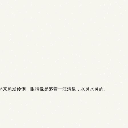
起来愈发伶俐，眼睛像是盛着一汪清泉，水灵水灵的。