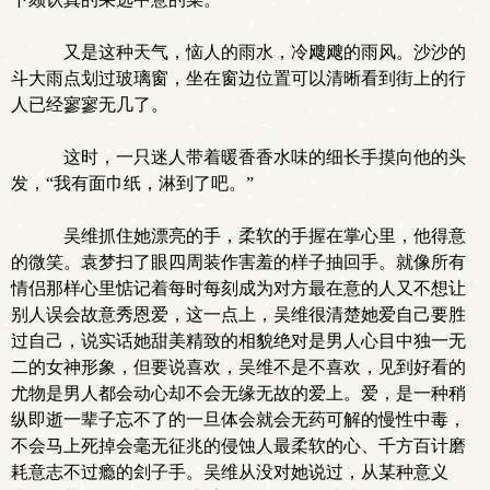
又是这种天气，恼人的雨水，冷飕飕的雨风。沙沙的
斗大雨点划过玻璃窗，坐在窗边位置可以清晰看到街上的行
人已经寥寥无几了。
这时，一只迷人带着暖香香水味的细长手摸向他的头
发，“我有面巾纸，淋到了吧。”
吴维抓住她漂亮的手，柔软的手握在掌心里，他得意
的微笑。袁梦扫了眼四周装作害羞的样子抽回手。就像所有
情侣那样心里惦记着每时每刻成为对方最在意的人又不想让
别人误会故意秀恩爱，这一点上，吴维很清楚她爱自己要胜
过自己，说实话她甜美精致的相貌绝对是男人心目中独一无
二的女神形象，但要说喜欢，吴维不是不喜欢，见到好看的
尤物是男人都会动心却不会无缘无故的爱上。爱，是一种稍
纵即逝一辈子忘不了的一旦体会就会无药可解的慢性中毒，
不会马上死掉会毫无征兆的侵蚀人最柔软的心、千方百计磨
耗意志不过瘾的刽子手。吴维从没对她说过，从某种意义