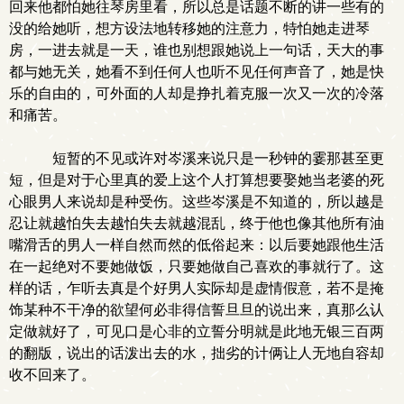
回来他都怕她往琴房里看，所以总是话题不断的讲一些有的
没的给她听，想方设法地转移她的注意力，特怕她走进琴
房，一进去就是一天，谁也别想跟她说上一句话，天大的事
都与她无关，她看不到任何人也听不见任何声音了，她是快
乐的自由的，可外面的人却是挣扎着克服一次又一次的冷落
和痛苦。
短暂的不见或许对岑溪来说只是一秒钟的霎那甚至更
短，但是对于心里真的爱上这个人打算想要娶她当老婆的死
心眼男人来说却是种受伤。这些岑溪是不知道的，所以越是
忍让就越怕失去越怕失去就越混乱，终于他也像其他所有油
嘴滑舌的男人一样自然而然的低俗起来：以后要她跟他生活
在一起绝对不要她做饭，只要她做自己喜欢的事就行了。这
样的话，乍听去真是个好男人实际却是虚情假意，若不是掩
饰某种不干净的欲望何必非得信誓旦旦的说出来，真那么认
定做就好了，可见口是心非的立誓分明就是此地无银三百两
的翻版，说出的话泼出去的水，拙劣的计俩让人无地自容却
收不回来了。