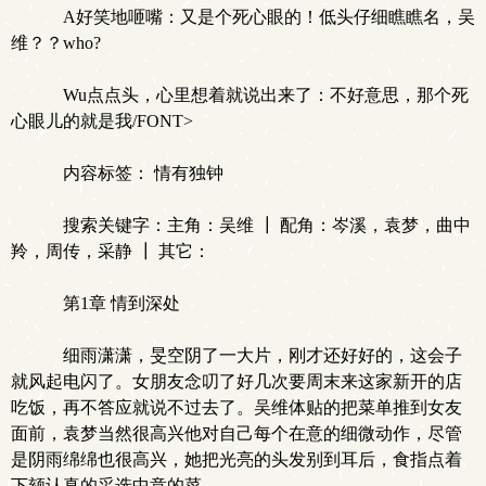
A好笑地咂嘴：又是个死心眼的！低头仔细瞧瞧名，吴
维？？who?
Wu点点头，心里想着就说出来了：不好意思，那个死
心眼儿的就是我/FONT>
内容标签： 情有独钟
搜索关键字：主角：吴维 ┃ 配角：岑溪，袁梦，曲中
羚，周传，采静 ┃ 其它：
第1章 情到深处
细雨潇潇，旻空阴了一大片，刚才还好好的，这会子
就风起电闪了。女朋友念叨了好几次要周末来这家新开的店
吃饭，再不答应就说不过去了。吴维体贴的把菜单推到女友
面前，袁梦当然很高兴他对自己每个在意的细微动作，尽管
是阴雨绵绵也很高兴，她把光亮的头发别到耳后，食指点着
下颏认真的采选中意的菜。