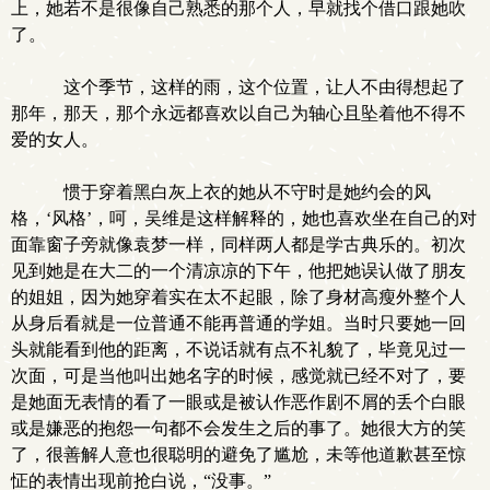
上，她若不是很像自己熟悉的那个人，早就找个借口跟她吹
了。
这个季节，这样的雨，这个位置，让人不由得想起了
那年，那天，那个永远都喜欢以自己为轴心且坠着他不得不
爱的女人。
惯于穿着黑白灰上衣的她从不守时是她约会的风
格，‘风格’，呵，吴维是这样解释的，她也喜欢坐在自己的对
面靠窗子旁就像袁梦一样，同样两人都是学古典乐的。初次
见到她是在大二的一个清凉凉的下午，他把她误认做了朋友
的姐姐，因为她穿着实在太不起眼，除了身材高瘦外整个人
从身后看就是一位普通不能再普通的学姐。当时只要她一回
头就能看到他的距离，不说话就有点不礼貌了，毕竟见过一
次面，可是当他叫出她名字的时候，感觉就已经不对了，要
是她面无表情的看了一眼或是被认作恶作剧不屑的丢个白眼
或是嫌恶的抱怨一句都不会发生之后的事了。她很大方的笑
了，很善解人意也很聪明的避免了尴尬，未等他道歉甚至惊
怔的表情出现前抢白说，“没事。”