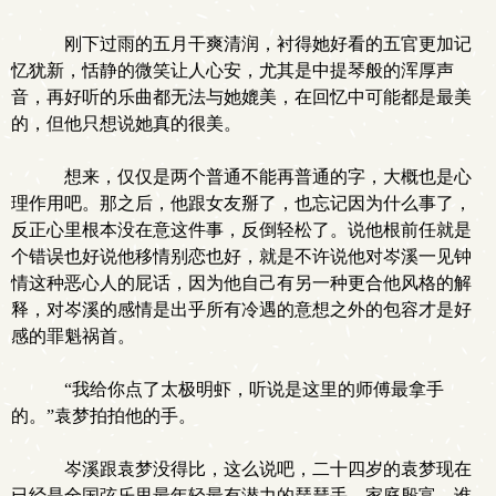
刚下过雨的五月干爽清润，衬得她好看的五官更加记
忆犹新，恬静的微笑让人心安，尤其是中提琴般的浑厚声
音，再好听的乐曲都无法与她媲美，在回忆中可能都是最美
的，但他只想说她真的很美。
想来，仅仅是两个普通不能再普通的字，大概也是心
理作用吧。那之后，他跟女友掰了，也忘记因为什么事了，
反正心里根本没在意这件事，反倒轻松了。说他根前任就是
个错误也好说他移情别恋也好，就是不许说他对岑溪一见钟
情这种恶心人的屁话，因为他自己有另一种更合他风格的解
释，对岑溪的感情是出乎所有冷遇的意想之外的包容才是好
感的罪魁祸首。
“我给你点了太极明虾，听说是这里的师傅最拿手
的。”袁梦拍拍他的手。
岑溪跟袁梦没得比，这么说吧，二十四岁的袁梦现在
已经是全国弦乐里最年轻最有潜力的琵琶手，家庭殷富，谁