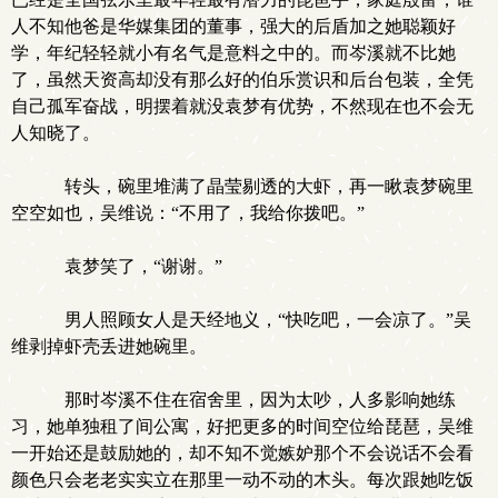
人不知他爸是华媒集团的董事，强大的后盾加之她聪颖好
学，年纪轻轻就小有名气是意料之中的。而岑溪就不比她
了，虽然天资高却没有那么好的伯乐赏识和后台包装，全凭
自己孤军奋战，明摆着就没袁梦有优势，不然现在也不会无
人知晓了。
转头，碗里堆满了晶莹剔透的大虾，再一瞅袁梦碗里
空空如也，吴维说：“不用了，我给你拨吧。”
袁梦笑了，“谢谢。”
男人照顾女人是天经地义，“快吃吧，一会凉了。”吴
维剥掉虾壳丢进她碗里。
那时岑溪不住在宿舍里，因为太吵，人多影响她练
习，她单独租了间公寓，好把更多的时间空位给琵琶，吴维
一开始还是鼓励她的，却不知不觉嫉妒那个不会说话不会看
颜色只会老老实实立在那里一动不动的木头。每次跟她吃饭