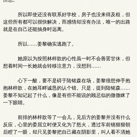
所以即使还没有联系好学校，房子也没来得及租，但
这些所有都可以很快解决，而感情却没有办法，唯一的出路
就是在自己还能抽身时远离。
所以……姜黎确实逃跑了。
她原以为按照林梓歆的心性虽一时不会善罢甘休，但
想着时间一长她就会转移注意力，没想到……
心下一酸，要不是碍于陆铭森在场，姜黎很想伸手抱
抱林梓歆，在她耳畔诚恳的认个错。只是，提到陆铭森……
姜黎不知记起了什么，像是有些不能说的顾忌似的微微眯了
一下眼睛。
前排的林梓歆等了一会儿，见后方的姜黎并没有什么
反应，心里的委屈立时便又化为了怒火，透过车前镜狠狠朝
后瞪了一眼，却只见姜黎把自己藏在阴影里，叫人看不清她