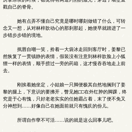
戳自己的脊骨。
她有点弄不懂自己究竟是哪时哪刻做错了什么，可转
念又一想，从对林梓歆动心的那刹那起，她便早就踏进了一
步错步步错的境地。
抿唇自嘲一笑，拎着一大袋冰走回到客厅时，姜黎已
然恢复了一贯镇静的表情，假装没有注意到林梓歆脸上小狐
狸一样的表情，顺手捞过一旁的药箱，这才慢吞吞地走上前
去。
刚挨着她坐定，小姑娘一只脚便极其自然地搁到了姜
黎的腿上，下意识的要拂开，瞥见她□□在外红肿的脚踝，终
究是于心有愧，只好老老实实的任她霸占着，末了便不免又
分神想到……好像自己在她面前就只有愧疚的份儿。
所谓自作孽不可活……说的就是这么回事儿吧。