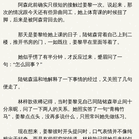
阿森此前确实只很短的接触过姜黎一次。说起来，那
次的情况跟今天还有些异曲同工，她上体育课的时候扭了
脚，后来是被阿森背回去的。
那天是姜黎给她上课的日子，陆铭森背着自己上到二
楼，推开书房的门，一如既往，姜黎早在里面等着了。
她似乎愣了有半分钟，才反应过来，蹙眉问了一
句：“怎么回事？”
陆铭森温和地解释了一下事情的经过，又关照了几句
便走了。
林梓歆依稀记得，当时姜黎见自己同陆铭森举止间十
分亲昵，问了一下两人的关系。她照实答了一句“青梅竹
马”，姜黎点点头，没再多说什么，只照常叫她先做练习。
现在想来，姜黎彼时开头提问时，口气表情并不像纯
粹出于好奇，而是有些探究的味道，林梓歆记得她后来好似