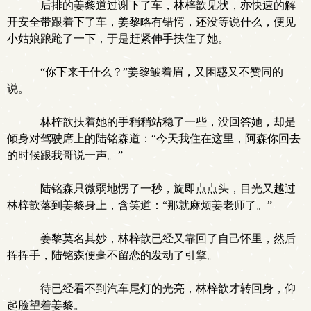
后排的姜黎道过谢下了车，林梓歆见状，亦快速的解
开安全带跟着下了车，姜黎略有错愕，还没等说什么，便见
小姑娘踉跄了一下，于是赶紧伸手扶住了她。
“你下来干什么？”姜黎皱着眉，又困惑又不赞同的
说。
林梓歆扶着她的手稍稍站稳了一些，没回答她，却是
倾身对驾驶席上的陆铭森道：“今天我住在这里，阿森你回去
的时候跟我哥说一声。”
陆铭森只微弱地愣了一秒，旋即点点头，目光又越过
林梓歆落到姜黎身上，含笑道：“那就麻烦姜老师了。”
姜黎莫名其妙，林梓歆已经又靠回了自己怀里，然后
挥挥手，陆铭森便毫不留恋的发动了引擎。
待已经看不到汽车尾灯的光亮，林梓歆才转回身，仰
起脸望着姜黎。