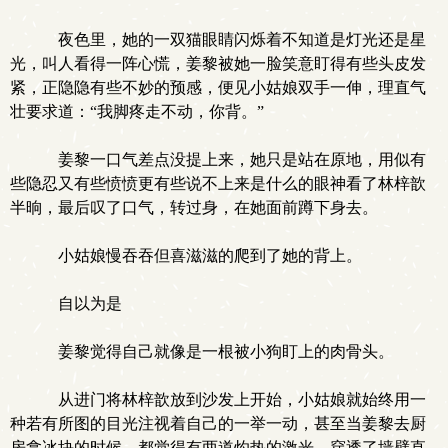
夜色里，她的一双猫眼睛闪烁着不知道是灯光还是星
光，叫人看得一阵心慌，姜黎被她一脸笑意盯得有些头皮发
紧，正隐隐有些不妙的预感，便见小姑娘双手一伸，理直气
壮要求道：“我脚疼走不动，你背。”
姜黎一口气差点没提上来，她只是站在原地，用似有
些隐忍又有些愤愤更有些说不上来是什么的眼神看了林梓歆
半晌，最后叹了口气，转过身，在她面前蹲下身去。
小姑娘慢吞吞但喜滋滋的爬到了她的背上。
自以为是
姜黎觉得自己就像是一根被小狗盯上的肉骨头。
从进门将林梓歆放到沙发上开始，小姑娘就始终用一
种若有所图的目光注视着自己的一举一动，甚至当姜黎去厨
房拿冰块的时候，都觉得有两道灼热的激光，穿透了墙壁直