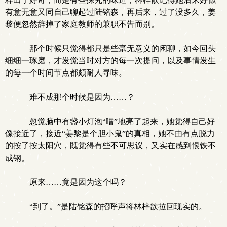
有意无意又同自己聊起过陆铭森，再后来，过了没多久，姜
黎便忽然辞掉了家庭教师的兼职不告而别。
那个时候只觉得都只是些毫无意义的闲聊，如今回头
细细一琢磨，才发觉当时对方的每一次提问，以及事情发生
的每一个时间节点都颇耐人寻味。
难不成那个时候是因为……？
忽觉脑中有盏小灯泡“噌”地亮了起来，她觉得自己好
像接近了，接近“姜黎是个胆小鬼”的真相，她不由有点脱力
的按了按太阳穴，既觉得有些不可思议，又实在感到恨铁不
成钢。
原来……竟是因为这个吗？
“到了。”是陆铭森的招呼声将林梓歆拉回现实的。