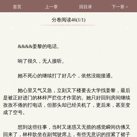
首页
上一章
回目录
下一章 >
分卷阅读46(1/1)
&&&&姜黎的电话。
响了很久，无人接听。
她不死心的继续打了好几个，依然没能接通。
她心里又气又急，立刻又下楼要去大学找姜黎，最后
是被正好进门的林梓严拦住才作罢的。她只好回到房间继续
孜孜不倦的打电话，但那头却已经关机了，更后来，甚至变
成了空号。
想到这些往事，当时又迷惑又无措的感觉瞬间仿佛又
回来了，林梓歆坐在副驾驶席上，有些无意识的捏紧了裙子