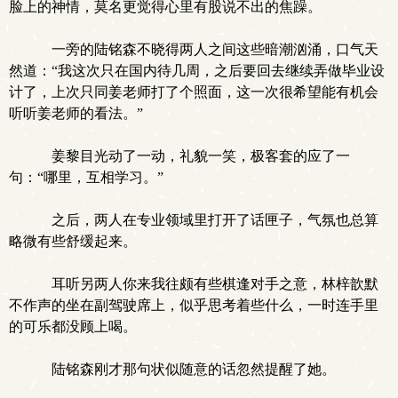
脸上的神情，莫名更觉得心里有股说不出的焦躁。
一旁的陆铭森不晓得两人之间这些暗潮汹涌，口气天
然道：“我这次只在国内待几周，之后要回去继续弄做毕业设
计了，上次只同姜老师打了个照面，这一次很希望能有机会
听听姜老师的看法。”
姜黎目光动了一动，礼貌一笑，极客套的应了一
句：“哪里，互相学习。”
之后，两人在专业领域里打开了话匣子，气氛也总算
略微有些舒缓起来。
耳听另两人你来我往颇有些棋逢对手之意，林梓歆默
不作声的坐在副驾驶席上，似乎思考着些什么，一时连手里
的可乐都没顾上喝。
陆铭森刚才那句状似随意的话忽然提醒了她。