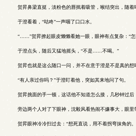
贺昇鼻梁直挺，淡粉色的唇抿着吸管，喉结突出，随着
于澄看着，“咕咚”一声咽了口口水。
“……”贺昇撩起眼皮懒懒看她一眼，眼神有点复杂：“怎
于澄点头，随后又猛地摇头，“不是……不喝。”
贺昇也就是这么随口一问，并不在意于澄是不是真的想
“有人亲过你吗？”于澄盯着他，突如其来地问了句。
贺昇挑面的手一顿，这话他不知道怎么接，几秒钟过后
旁边两个人对了下眼神，沈毅风看热闹不嫌事大，眼里带
贺昇眼神冷冷扫过去：“想死直说，用不着拐弯抹角的。