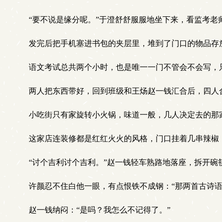
“要不说是缘分呢。”于澄舒舒服服地坐下来，看监考老
发完后把手机塞进书包的夹层里，堆到了门口的物品存
语文考试总共两个小时，也是唯一一门不管会不会写，
两人把东西带好，回到班级和王炀赵一钱汇合后，四人
小吃街只有家旋转小火锅，味道一般，几人决定去的那
这家店连装修都是红红火火的风格，门口挂着几串辣椒
“讨个吉利讨个吉利。”赵一钱轻车熟路地落座，拆开碗
许颜忍不住白他一眼，有点恨铁不成钢：“那两首古诗语
赵一钱纳闷：“是吗？我怎么不记得了。”