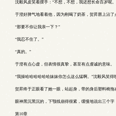
沈毅风皮笑着摆手：“不想，不想，我还想长命百岁呢。
于澄好脾气地看着他，因为刚喝了奶茶，贺昇唇上沾了
“那要不你让我亲一下？”
“我忍不住了。”
“真的。”
于澄有点心虚，但表情很真挚，甚至有点虔诚的意味。
“我操哈哈哈哈哈哈妹妹你怎么这么猛啊。”沈毅风笑得
贺昇终于正眼看了她一眼，站起身，带的身后塑料椅拖在
眼神黑沉黑沉的，下颚线崩得很紧，缓慢地说出三个字：
第10章