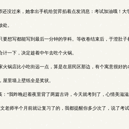
师还没过来，她拿出手机给贺昇掐着点发消息：考试加油哦！大
放处。
只要想写都能写到最后一分钟的学科。等收卷结束后，于澄肚子
合计一下，决定趁着中午去吃个火锅。
家火锅店比小吃街远一点，算是在居民区那边，有个寓意很好的
，屋里墙上壁纸全是奖状。
筷：“我昨晚赶着夜里背了两篇古诗，今天就考到了，心情美滋滋
文老师半个月前就让复习了的，我都提醒你多少次了，说了考试