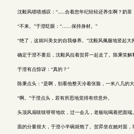
沈毅风啧啧感叹：“......合着您年纪轻轻还养生啊？
“不来。”于澄眨眼：“……保持身材。”
“绝了，这就叫美女的自我修养。”沈毅风佩服地竖起大
确定于澄不要后，沈毅风拉着贺昇一起走了。陈秉笑解释
于澄有点惊讶：“真的？”
陈秉点头：“是啊，别看他整天冷着张脸，一米八几的大
“啊。”于澄点头，若有所思地觉得有些意外。
头顶风扇吱吱呀呀地吹，过一会儿，老板吆喝着把面端
面的分量很大，于澄小半碗就饱了。贺昇坐在她对面，