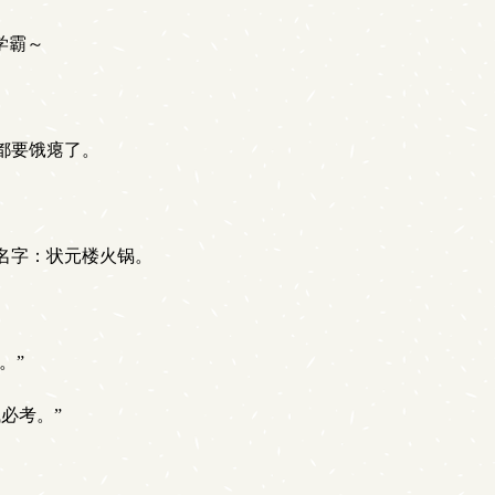
学霸～
都要饿瘪了。
名字：状元楼火锅。
。”
必考。”