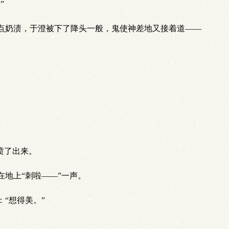
”
点奶渍，于澄被下了降头一般，鬼使神差地又接着道——
喷了出来。
地上“刺啦——”一声。
“想得美。”