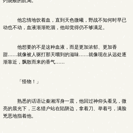
灼烧般的飢渴。
他忘情地饮着血，直到天色微曦，野战不知何时早已
动也不动，血液渐渐乾涸，他却觉得仍不够满足。
他想要的不是这种血液，而是更加浓郁、更加香
甜……就像被人驱打那天嚐到的滋味……就像现在从远处逐
渐靠近，飘散而来的香气……
「怪物！」
熟悉的话语让秦湘浑身一震，他回过神仰头看见，微
亮的晨光下，三名猎户站在陷阱边，拿着刀、举着弓，满脸
兇恶地指着他。