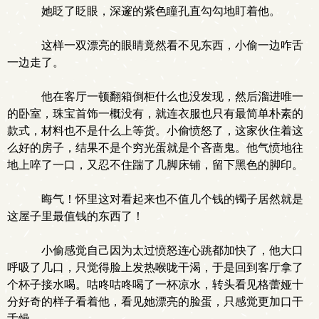
她眨了眨眼，深邃的紫色瞳孔直勾勾地盯着他。
这样一双漂亮的眼睛竟然看不见东西，小偷一边咋舌
一边走了。
他在客厅一顿翻箱倒柜什么也没发现，然后溜进唯一
的卧室，珠宝首饰一概没有，就连衣服也只有最简单朴素的
款式，材料也不是什么上等货。小偷愤怒了，这家伙住着这
么好的房子，结果不是个穷光蛋就是个吝啬鬼。他气愤地往
地上啐了一口，又忍不住踹了几脚床铺，留下黑色的脚印。
晦气！怀里这对看起来也不值几个钱的镯子居然就是
这屋子里最值钱的东西了！
小偷感觉自己因为太过愤怒连心跳都加快了，他大口
呼吸了几口，只觉得脸上发热喉咙干渴，于是回到客厅拿了
个杯子接水喝。咕咚咕咚喝了一杯凉水，转头看见格蕾娅十
分好奇的样子看着他，看见她漂亮的脸蛋，只感觉更加口干
舌燥。