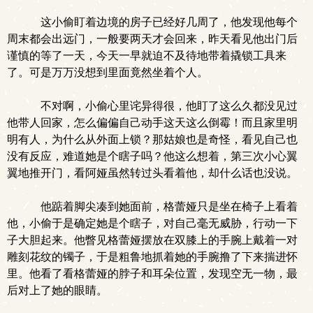
这小偷盯着边境的房子已经好几周了，他发现他每个
周末都会出远门，一般要两天才会回来，昨天看见他出门后
谨慎的等了一天，今天一早就迫不及待地带着撬锁工具来
了。可是万万没想到里面竟然坐着个人。
不对啊，小偷心里诧异得很，他盯了这么久都没见过
他带人回家，怎么偏偏自己动手这天这么倒霉！而且家里明
明有人，为什么从外面上锁？那姑娘也是奇怪，看见自己也
没有反应，难道她是个瞎子吗？他这么想着，第三次小心翼
翼地推开门，看阿娅虽然转过头看着他，却什么话也没说。
他踮着脚尖凑到她面前，格蕾娅只是坐在椅子上看着
他，小偷于是确定她是个瞎子，对自己毫无威胁，行动一下
子大胆起来。他瞥见格蕾娅摆放在双膝上的手腕上戴着一对
雕刻花纹的镯子，于是粗鲁地抓着她的手腕撸了下来揣进怀
里。他看了看格蕾娅的脖子和耳朵位置，发现空无一物，最
后对上了她的眼睛。