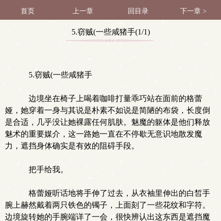
首页
上一章
回目录
下一章 >
5.窃贼(一些咸猪手(1/1)
5.窃贼(一些咸猪手
边境坐在椅子上喝着咖啡打量乖巧站在面前的格蕾
娅，她穿着一身与其说是朴素不如说是简陋的布袋，长度倒
是合适，几乎没让她裸露任何肌肤。魅魔的躯体是他们释放
魅术的重要媒介，这一路她一直在不停歇无意识地散发魔
力，遮挡身体确实是有效的阻碍手段。
把手给我。
格蕾娅听话地将手伸了过去，从衣袖里伸出的白皙手
腕上赫然戴着两只铁色的镯子，上面刻了一些花纹和字符。
边境旋转她的手腕端详了一会，很快辨认出这东西是遮挡魔