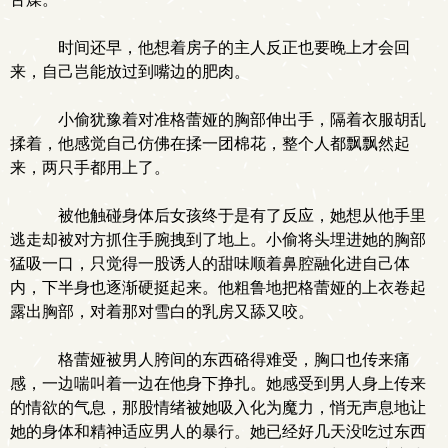
时间还早，他想着房子的主人反正也要晚上才会回
来，自己岂能放过到嘴边的肥肉。
小偷犹豫着对准格蕾娅的胸部伸出手，隔着衣服胡乱
揉着，他感觉自己仿佛在揉一团棉花，整个人都飘飘然起
来，两只手都用上了。
被他触碰身体后女孩终于是有了反应，她想从他手里
逃走却被对方抓住手腕拽到了地上。小偷将头埋进她的胸部
猛吸一口，只觉得一股诱人的甜味顺着鼻腔融化进自己体
内，下半身也逐渐硬挺起来。他粗鲁地把格蕾娅的上衣卷起
露出胸部，对着那对雪白的乳房又舔又咬。
格蕾娅被男人胯间的东西硌得难受，胸口也传来痛
感，一边喘叫着一边在他身下挣扎。她感受到男人身上传来
的情欲的气息，那股情绪被她吸入化为魔力，悄无声息地让
她的身体和精神适应男人的暴行。她已经好几天没吃过东西