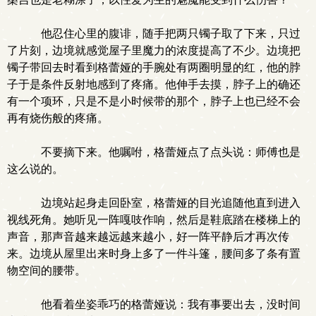
他忍住心里的腹诽，随手把两只镯子取了下来，只过
了片刻，边境就感觉屋子里魔力的浓度提高了不少。边境把
镯子带回去时看到格蕾娅的手腕处有两圈明显的红，他的脖
子于是条件反射地感到了疼痛。他伸手去摸，脖子上的确还
有一个项环，只是不是小时候带的那个，脖子上也已经不会
再有烧伤般的疼痛。
不要摘下来。他嘱咐，格蕾娅点了点头说：师傅也是
这么说的。
边境站起身走回卧室，格蕾娅的目光追随他直到进入
视线死角。她听见一阵嘎吱作响，然后是鞋底踏在楼梯上的
声音，那声音越来越远越来越小，好一阵平静后才再次传
来。边境从屋里出来时身上多了一件斗篷，腰间多了条有置
物空间的腰带。
他看着坐姿乖巧的格蕾娅说：我有事要出去，没时间