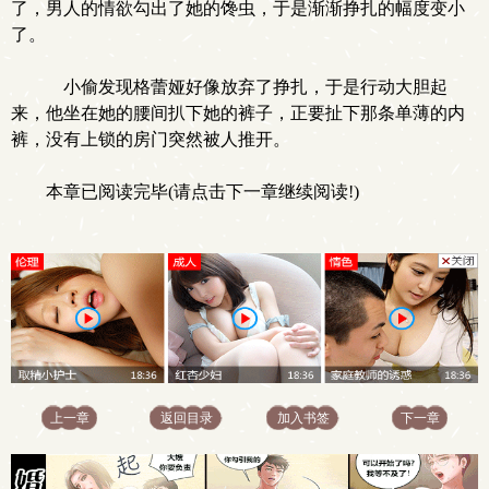
了，男人的情欲勾出了她的馋虫，于是渐渐挣扎的幅度变小
了。
小偷发现格蕾娅好像放弃了挣扎，于是行动大胆起
来，他坐在她的腰间扒下她的裤子，正要扯下那条单薄的内
裤，没有上锁的房门突然被人推开。
本章已阅读完毕(请点击下一章继续阅读!)
上一章
返回目录
加入书签
下一章