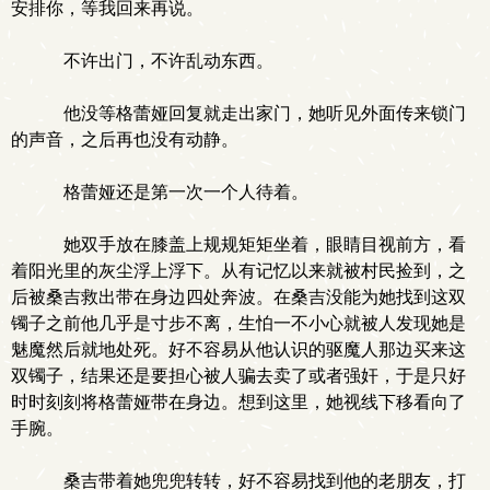
安排你，等我回来再说。
不许出门，不许乱动东西。
他没等格蕾娅回复就走出家门，她听见外面传来锁门
的声音，之后再也没有动静。
格蕾娅还是第一次一个人待着。
她双手放在膝盖上规规矩矩坐着，眼睛目视前方，看
着阳光里的灰尘浮上浮下。从有记忆以来就被村民捡到，之
后被桑吉救出带在身边四处奔波。在桑吉没能为她找到这双
镯子之前他几乎是寸步不离，生怕一不小心就被人发现她是
魅魔然后就地处死。好不容易从他认识的驱魔人那边买来这
双镯子，结果还是要担心被人骗去卖了或者强奸，于是只好
时时刻刻将格蕾娅带在身边。想到这里，她视线下移看向了
手腕。
桑吉带着她兜兜转转，好不容易找到他的老朋友，打