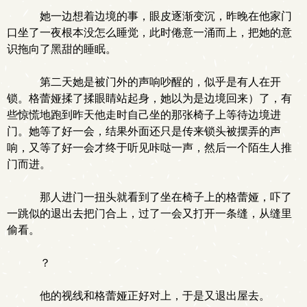
她一边想着边境的事，眼皮逐渐变沉，昨晚在他家门
口坐了一夜根本没怎么睡觉，此时倦意一涌而上，把她的意
识拖向了黑甜的睡眠。
第二天她是被门外的声响吵醒的，似乎是有人在开
锁。格蕾娅揉了揉眼睛站起身，她以为是边境回来）了，有
些惊慌地跑到昨天他走时自己坐的那张椅子上等待边境进
门。她等了好一会，结果外面还只是传来锁头被摆弄的声
响，又等了好一会才终于听见咔哒一声，然后一个陌生人推
门而进。
那人进门一扭头就看到了坐在椅子上的格蕾娅，吓了
一跳似的退出去把门合上，过了一会又打开一条缝，从缝里
偷看。
？
他的视线和格蕾娅正好对上，于是又退出屋去。