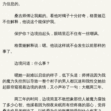
力信息的。
桑吉师傅让我戴的。看他对镯子十分好奇，格蕾娅忍
不住解释，他说这个能保护我。
保护你？边境抬起头，眼睛里忍不住有一丝嘲讽。
格蕾娅解释说：嗯。他说这样就不会发生以前那样的
事了。
边境问道：什么事？
嗯她一副难以启齿的样子，低下头道：师傅说因为我
的魔力失控所以导致一整个村子的男人都沉迷和我性交她抬
起眼帘窥视着边境的表情，又小声补了一句：大概两三年。
两三年的时间，边境简直不敢想象那些人被魔力腐蚀
了多少心智。他揉着因为彻夜未眠而有些疼痛的眉心，觉得
桑吉也是老糊涂了，以性爱为生的魅魔能受到什么伤害？