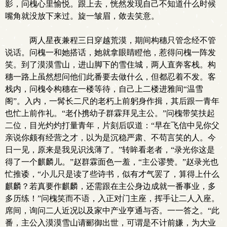
影，问槐心里愉悦。跟上去，恍然发现自己不知道什么时候
嘴角就没放下来过。旋一皱眉，敛去笑意。
两人星夜兼程三日穿越荒漠，期间构穗只管念经不管
说话。问槐一和她搭话，她就拿眼睛瞪他，惹得问槐一阵发
笑。到了漠漠雪山，进山脚下的雪住城，两人直奔客栈。构
穗一路上虽然想问他们此番要去做什么，但都忍着不发。客
栈内，问槐令构穗在一楼等待，自己上二楼进雅间“温雪
阁”。入内，一髯长二尺的老朽上前躬身作揖，其后跟一青年
也忙上前作礼。“老仆携幼子群霖拜见主公。”问槐带笑扶起
二位，目光灼灼打量青年，片刻后叹道：“早在飞信中见你父
亲说你颇有经营之才，以为是沉稳严肃、不苟言笑的人。今
日一见，原来是我见识浅薄了。”转眸看老者，“录光你这是
得了一个麒麟儿。”赵群霖面色一羞，“主公谬赞。”赵录光也
忙推诿，“小儿只是读了些诗书，似有才气罢了，算得上什么
麒麟？若真要作麒麟，还需跟在主公身边成就一番事业，多
多历练！”问槐笑而不语，入正对门主座，挥手让二人入座。
席间，询问二人近况以及家中产业亨通与否。一一答之。“此
番，主公入漠漠雪山请郦御出世，可谓是不计前嫌，为大业