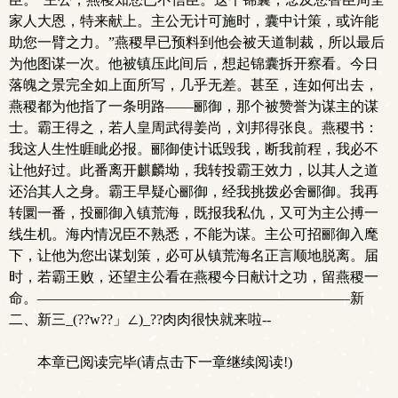
家人大恩，特来献上。主公无计可施时，囊中计策，或许能
助您一臂之力。”燕稷早已预料到他会被天道制裁，所以最后
为他图谋一次。他被镇压此间后，想起锦囊拆开察看。今日
落魄之景完全如上面所写，几乎无差。甚至，连如何出去，
燕稷都为他指了一条明路——郦御，那个被赞誉为谋主的谋
士。霸王得之，若人皇周武得姜尚，刘邦得张良。燕稷书：
我这人生性睚眦必报。郦御使计诋毁我，断我前程，我必不
让他好过。此番离开麒麟坳，我转投霸王效力，以其人之道
还治其人之身。霸王早疑心郦御，经我挑拨必舍郦御。我再
转圜一番，投郦御入镇荒海，既报我私仇，又可为主公搏一
线生机。海内情况臣不熟悉，不能为谋。主公可招郦御入麾
下，让他为您出谋划策，必可从镇荒海名正言顺地脱离。届
时，若霸王败，还望主公看在燕稷今日献计之功，留燕稷一
命。——————————————————————新
二、新三_(??w??」∠)_??肉肉很快就来啦--
本章已阅读完毕(请点击下一章继续阅读!)