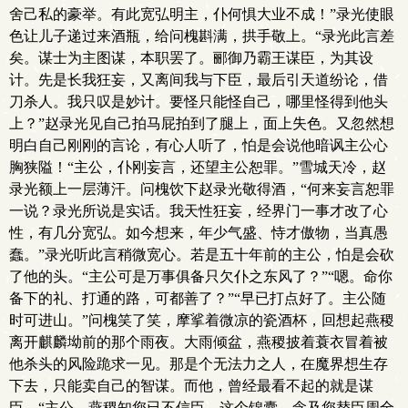
舍己私的豪举。有此宽弘明主，仆何惧大业不成！”录光使眼
色让儿子递过来酒瓶，给问槐斟满，拱手敬上。“录光此言差
矣。谋士为主图谋，本职罢了。郦御乃霸王谋臣，为其设
计。先是长我狂妄，又离间我与下臣，最后引天道纷论，借
刀杀人。我只叹是妙计。要怪只能怪自己，哪里怪得到他头
上？”赵录光见自己拍马屁拍到了腿上，面上失色。又忽然想
明白自己刚刚的言论，有心人听了，怕是会说他暗讽主公心
胸狭隘！“主公，仆刚妄言，还望主公恕罪。”雪城天冷，赵
录光额上一层薄汗。问槐饮下赵录光敬得酒，“何来妄言恕罪
一说？录光所说是实话。我天性狂妄，经界门一事才改了心
性，有几分宽弘。如今想来，年少气盛、恃才傲物，当真愚
蠢。”录光听此言稍微宽心。若是五十年前的主公，怕是会砍
了他的头。“主公可是万事俱备只欠仆之东风了？”“嗯。命你
备下的礼、打通的路，可都善了？”“早已打点好了。主公随
时可进山。”问槐笑了笑，摩挲着微凉的瓷酒杯，回想起燕稷
离开麒麟坳前的那个雨夜。大雨倾盆，燕稷披着蓑衣冒着被
他杀头的风险跪求一见。那是个无法力之人，在魔界想生存
下去，只能卖自己的智谋。而他，曾经最看不起的就是谋
臣。“主公，燕稷知您已不信臣。这个锦囊，念及您替臣周全