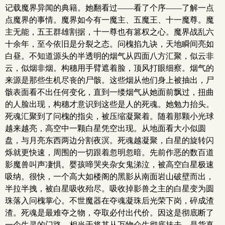
记载魔界异闻的典籍。她翻看过——看了个序——了解一点
点魔界的事情。魔界如今有一魔主、五魔王、十一魔尊。魔
主无能，五王群雄割据，十一尊也有篡权之心。魔界战乱六
十余年，至今依旧是分裂之态。问槐掐九诀，天地瞬间亮如
白昼。不知道源头的半透明的烟气从四面八方汇聚，似云非
云，似烟非烟。构穗用手臂遮着脸，顶风打眼细察。烟气的
来源是那些生机尽丧的尸骸。这些烟从他们身上被抽出，尸
骸表面看不出任何变化，直到一缕烟气从她面前飘过，扭曲
的人脸出现，构穗才意识到这些是人的死魂。她勉力抬头。
死魂汇聚到了问槐的指尖，被压缩凝聚着。随着那颗小光球
越来越亮，高空中一颗白星凭空出现。从地面看大小似圆
盘，与月亮东西两边分割夜溟。死魂越凝聚，白星的旋转闪
烁就更快速，周围的一切跟着忽明忽暗。先前作恶的数百道
影魔兽叫声凄惧。婴孩啼哭夹杂女鬼涕泣，被高空白星极速
吸纳。很快，一个高大如楼阁的黑影从南面岩山破壁而出，
半拉半拽，被白星吸收殆尽。吸收掉影兽之主的白星变为圆
珠落入问槐掌心。不世魔器在夺魂凝珠后光荣下岗，碎成渣
渣。死魂是最难夺之物，夺取必付出代价。因这是彻底断了
一个生灵的门路，相当于将其从万物众生彻底抹去，是货真