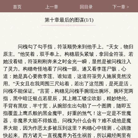
首页
上一章
回目录
下一章 >
第十章最后的图谋(1/1)
问槐勾了勾手指，符箓顺势来到他手上。“天女，物归
原主。”他笑着，双手奉上。构穗眉头紧皱，拿回金符箓。若
她没看错，符箓刚刚奔来之时金光一瞬，显然是被问槐注入
了灵力。构穗奇怪地看了问槐一眼。遂又看李莲尸骸，心
道：她是真心要救李莲。谁知道，这道符箓旁人施展竟然没
用。“天女且在我周围三尺站着，若出了这范围，是死是活，
问槐不能保证。”言罢，构穗见问槐手腕现出腕环。腕环宽两
指，黑中暗泛银点若星辰，其上雕工镂尘吹影，精妙绝伦。
手背有黑纹，半寸宽，从腕部生出勾勒了一个图腾，随即五
指覆盖上鹰爪般的黑金魔甲。好重的煞气！这一定是不世魔
器，非魔界大能不得炼造。问槐为什么会有？难不成他是魔
界大能，因为作恶太多被压到这里？构穗心中猜测，心跳微
快起来。西方诸天一直视魔界为苍生祸首，所以藏经阁里有