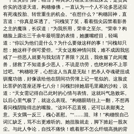
价实的违逆天道。构穗修佛，一直认为一个人不论多恶还应
有死魂投胎、转世重生的机会。“在想什么？”构穗回神，直
言道：“你真是坏透了。”问槐笑了笑，看着指尖囚禁着影兽
之主的魔珠，长叹道：“为我所用，荣幸之至尔。”荣幸？构
穗脸上露出三千余年最明显的表情，她撅嘴瞪目，轻喝
道：“你以为他们是什么？为什么要做这样的事！”问槐却只
想：她这样子倒可爱些。“天女这般神情问我，难不成因我惩
戒了一些恶人就要与我划清了界限？况且，我收服了此间魔
兽，拯救了不知道多少恶人，不说是功劳，也绝对称不上罪
过吧。”构穗咬牙，心想这人当真是无耻！把杀人夺魂硬扭成
驯魔功德，好像该给他在阴间功劳簿上记一笔似的。这脸皮
比菩萨的莲座还厚七八分！问槐扫掉她眉毛里藏的沙粒，说
道：“天女需记得自己此时的心情与表情。这就叫气急败坏。
以后心里气极了，就这么表现。”构穗眼睛往上一翻，不想再
看问槐阴险得志的嘴脸。“这叫不忍直视，还可以表鄙夷之
意。天女隅一反三，槐心甚慰。”“……混、球！”构穗恨自己
词汇缺乏，骂不出更难听的。她扭脸就走，脚下掀起一股灰
尘。与此人争论，自找不痛快！瞧着那不怎么纤细高挑的背