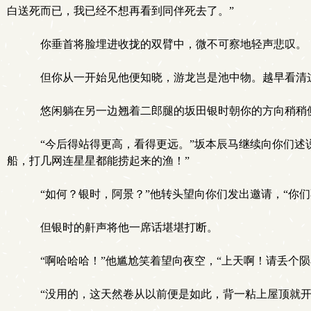
白送死而已，我已经不想再看到同伴死去了。”
你垂首将脸埋进收拢的双臂中，微不可察地轻声悲叹。
但你从一开始见他便知晓，游龙岂是池中物。越早看清
悠闲躺在另一边翘着二郎腿的坂田银时朝你的方向稍稍
“今后得站得更高，看得更远。”坂本辰马继续向你们述
船，打几网连星星都能捞起来的渔！”
“如何？银时，阿景？”他转头望向你们发出邀请，“你们
但银时的鼾声将他一席话堪堪打断。
“啊哈哈哈！”他尴尬笑着望向夜空，“上天啊！请丢个陨
“没用的，这天然卷从以前便是如此，背一粘上屋顶就开