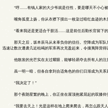
“哼……有钱人家的大少爷就是任性，要是哪天不小心被
嘴角弧度上扬，你从衣襟下摸出一枚染过暗红血迹的木
“看来我还是更适合干脏活……这是前任后勤长官留下的
那天之后，坂本辰马从未辜负你的信任。空降成为军队后
迅速让数次遭袭几近枯竭的军库再次充盈起来，令攘夷阵营得
他散发的光芒实在太过耀眼，能够轻易夺去所有人的注
虽一明一暗，但各自拿到合适角色的你们日渐成为关系紧
“我决定了！”
那个夜朗星繁的晚上，你正坐在屋顶抱紧屈起的双膝仰
“我要去天上！光是这样在地上爬来爬去，再怎么跟天人