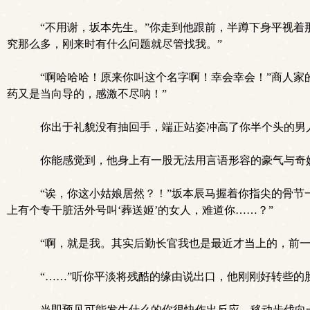
“不用谢，坂本先生。”你走到他跟前，半蹲下身平视着
究那么多，刚来时有什么问题就尽管找我。”
“啊哈哈哈！原来你叫这个名字啊！幸会幸会！”商人家
药又是当向导的，感激不尽呐！”
你出于礼貌没有抽回手，端正站姿冲高了你半个头的男人
你能感觉到，他身上有一股无法用言语形容的豪气与奇
“诶，你这小姑娘居然？！”坂本辰马握着你指尖的骨节
上有个专干脏活外号叫‘葬送姬’的女人，难道你……？”
“啊，就是我。其实后勤长官我也是最近才当上的，前一
“……”听你平淡将残酷的缘由说出口，他刚刚好转些的
当即预见可能发生什么的你很快作出反应，移动步伐向