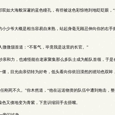
那双如大海般深邃的蓝色瞳孔，有些被这色彩惊艳到地眨眨眼，
的小少爷大概是相当容易自来熟，站起身毫无顾忌伸向你的右手
微微颔首道：“不客气，毕竟我是这里的长官。”
妙亲和力，也难怪能在老家聚集那么多队士成为船队首领，于是
一僵，目光由亲切转为好奇，低头看向你依旧漠然的琥珀色双眸
任刚死不久。”你木然道，“他在运送物资的队伍中遭到炮击，整
脸色又倏地变为青紫，下意识缩回手去捂嘴。
一旁闪过身。