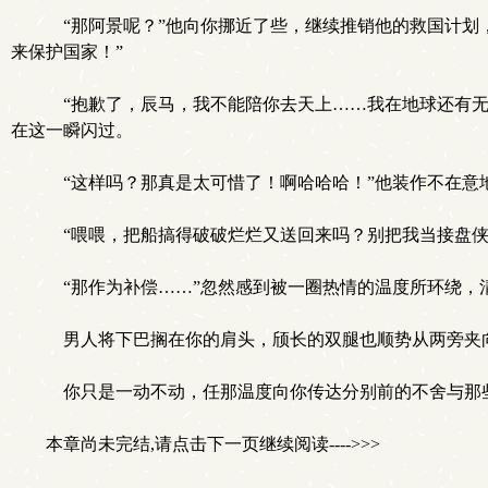
“那阿景呢？”他向你挪近了些，继续推销他的救国计划
来保护国家！”
“抱歉了，辰马，我不能陪你去天上……我在地球还有无
在这一瞬闪过。
“这样吗？那真是太可惜了！啊哈哈哈！”他装作不在意地
“喂喂，把船搞得破破烂烂又送回来吗？别把我当接盘侠
“那作为补偿……”忽然感到被一圈热情的温度所环绕，清
男人将下巴搁在你的肩头，颀长的双腿也顺势从两旁夹
你只是一动不动，任那温度向你传达分别前的不舍与那
本章尚未完结,请点击下一页继续阅读---->>>