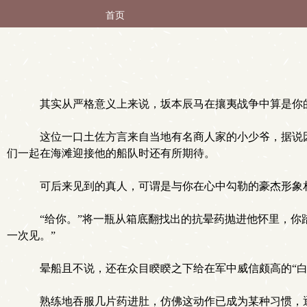
首页
其实从严格意义上来说，坂本辰马在攘夷战争中算是你
这位一口土佐方言来自当地有名商人家的小少爷，据说因
们一起在海滩迎接他的船队时还有所期待。
可后来见到的真人，可谓是与你在心中勾勒的豪杰形象
“给你。”将一瓶从箱底翻找出的抗晕药抛进他怀里，你
一次见。”
晕船且不说，还在众目睽睽之下给在军中威信颇高的“白
熟练地吞服几片药进肚，仿佛这动作已成为某种习惯，