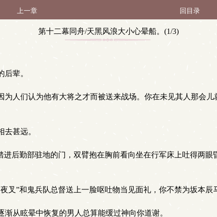
上一章
回目录
第十二幕同舟/天黑风浪大小心晕船。(1/3)
的后辈。
为人们认为他有大将之才而被送来战场。你在未见其人那会儿就听
相去甚远。
踏进后勤部驻地的门，双臂抱在胸前看向坐在行军床上吐得两眼
夜叉”和鬼兵队总督送上一脸呕吐物当见面礼，你不禁为坂本辰
逐渐从眩晕中恢复的男人总算能缓过神向你道谢。