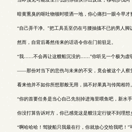
暗黄熏臭的呕吐物顿时喷洒一地，你心痛扫一眼今早才
“自己弄干净。”把工具丢至仍在弓腰抽搐不已的男人脚
然而，自背后蓦然传来的话语令你在门前驻足。
“我……不会再让这艘船沉没的……”你听见一个极为虚弱
——那份对当下的悲伤与未来的不安，竟会被这个人察
看来他并不如你所想那般无用，搞不好果真与传闻相符
“你的首要任务是当心自己先别掉进海里喂鱼吧，新水手
你没打算告诉对方，你已感觉这是艘注定行驶不到理想
“啊哈哈哈！驾驶船只我最在行，你就放心交给我吧！”