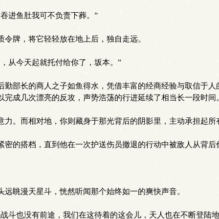
吞进鱼肚我可不负责下葬。”
质令牌，将它轻轻放在地上后，独自走远。
，从今天起就托付给你了，坂本。”
勤部长的商人之子如鱼得水，凭借丰富的经商经验与取信于人
以完成几次漂亮的反攻，声势浩荡的行进延续了相当长一段时间
意力。而相对地，你则藏身于那光背后的阴影里，主动承担起所
密的搭档，直到他在一次护送伤员撤退的行动中被敌人从背后
头远眺漫天星斗，恍然听闻那个始终如一的爽快声音。
战斗也没有前途，我们在这待着的这会儿，天人也在不断登陆地