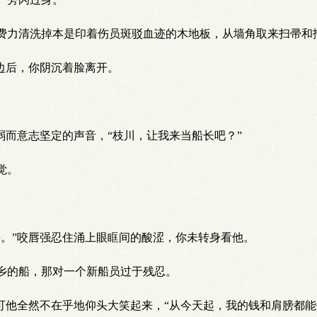
费力清洗掉本是印着伤员斑驳血迹的木地板，从墙角取来扫帚和
边后，你阴沉着脸离开。
而意志坚定的声音，“枝川，让我来当船长吧？”
觉。
。
。”咬唇强忍住涌上眼眶间的酸涩，你未转身看他。
乡的船，那对一个新船员过于残忍。
可他全然不在乎地仰头大笑起来，“从今天起，我的钱和肩膀都能