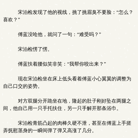
宋泊检发现了他的视线，挑了挑眉臭不要脸：“怎么？
喜欢？”
傅蓝没呛他，就问了一句：“难受吗？”
宋泊检愣了愣。
傅蓝扶着腰似笑非笑：“我帮你咬出来？”
现在宋泊检坐在床上低头看着傅蓝小心翼翼的调整为
自己口交的姿势。
对方双腿分开跪坐在地，隆起的肚子刚好坠在两腿之
间，他自己用一只手托扶住，另一只手解开那条浴巾。
宋泊检青筋凸起的肉棒久硬不泄，甚至在傅蓝上手搓
弄抚慰茎身的一瞬间弹了弹又高涨了几分。