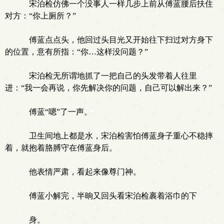
宋泊检仿佛一个没事人一样几步上前从傅蓝腰后扶住
对方：“你上厕所？”
傅蓝点点头，他回过头目光又开始往下扫过对方身下
的位置，意有所指：“你…这样没问题？”
宋泊检无所谓地抓了一把自己的头发带着人往里
进：“我一会再说，你先解决你的问题，自己可以解出来？”
傅蓝“嗯”了一声。
卫生间地上都是水，宋泊检害怕傅蓝身子重心不稳摔
着，就抱着胳膊守在傅蓝身后。
他表情严肃，看起来像尊门神。
傅蓝小解完，半晌又回头看宋泊检裹着浴巾的下
身。