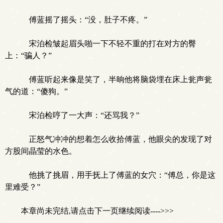
傅蓝摇了摇头：“没，肚子不疼。”
宋泊检皱起眉头啪一下不轻不重的打在对方的臀
上：“骗人？”
傅蓝听起来像是笑了，半晌他将脑袋埋在床上瓮声瓮
气的道：“傻狗。”
宋泊检哼了一大声：“还骂我？”
正怒气冲冲的想着怎么收拾傅蓝，他眼尖的发现了对
方股间晶莹的水色。
他挑了挑眉，用手抚上了傅蓝的女穴：“傅总，你是这
里难受？”
本章尚未完结,请点击下一页继续阅读---->>>