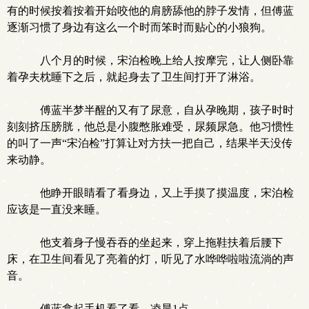
有的时候按着按着开始咬他的肩膀舔他的脖子发情，但傅蓝
逐渐习惯了身边有这么一个时而笨时而贴心的小狼狗。
八个月的时候，宋泊检晚上给人按摩完，让人侧卧靠
着孕夫枕睡下之后，就起身去了卫生间打开了淋浴。
傅蓝半梦半醒的又有了尿意，自从孕晚期，孩子时时
刻刻挤压膀胱，他总是小腹憋胀难受，尿频尿急。他习惯性
的叫了一声“宋泊检”打算让对方扶一把自己，结果半天没传
来动静。
他睁开眼睛看了看身边，又上手摸了摸温度，宋泊检
应该是一直没来睡。
他支着身子慢吞吞的坐起来，穿上拖鞋扶着后腰下
床，在卫生间看见了亮着的灯，听见了水哗哗啦啦流淌的声
音。
傅蓝拿起手机看了看，凌晨1点。