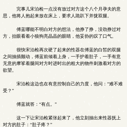
完事儿宋泊检一点没有放过对方这个八个月孕夫的意
思，他将人抱起来放在床上，要求人跪趴下并拢双腿。
傅蓝哪能不明白对方的想法，他挣了挣，没劲挣过对
方，抬眼看着小狼狗亮晶晶的眼睛，他妥协的叹了口气。
很快宋泊检再次硬了起来的性器在傅蓝的白皙的双腿
之间抽插颤动，傅蓝前倾着上身，一手护着肚子，一手有意
无意的摩挲着腿间对方时进时出的粗大的物件刺激着对方的
欲望。
宋泊检这边也在有意控制自己的力度，他问：“难不难
受？”
傅蓝就答：“有点。”
这一下让宋泊检紧张起来了，他立刻抽出来性器抚上
对方的肚子：“肚子疼？”