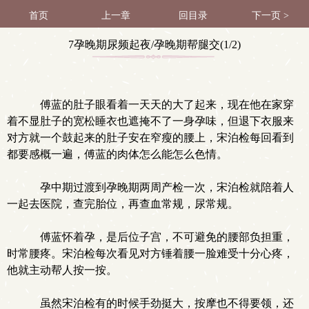
首页
上一章
回目录
下一页 >
7孕晚期尿频起夜/孕晚期帮腿交(1/2)
傅蓝的肚子眼看着一天天的大了起来，现在他在家穿
着不显肚子的宽松睡衣也遮掩不了一身孕味，但退下衣服来
对方就一个鼓起来的肚子安在窄瘦的腰上，宋泊检每回看到
都要感概一遍，傅蓝的肉体怎么能怎么色情。
孕中期过渡到孕晚期两周产检一次，宋泊检就陪着人
一起去医院，查完胎位，再查血常规，尿常规。
傅蓝怀着孕，是后位子宫，不可避免的腰部负担重，
时常腰疼。宋泊检每次看见对方锤着腰一脸难受十分心疼，
他就主动帮人按一按。
虽然宋泊检有的时候手劲挺大，按摩也不得要领，还