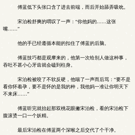
傅蓝低下头张口含了进去前端，而后开始舔弄吸吮。
宋泊检舒爽的喟叹了一声：“你他妈的……这张
嘴……”
他的手已经遵循本能的扣住了傅蓝的后脑。
傅蓝技巧都是观摩来的，他第一次给别人做这种事，
吞吐不甚小心牙齿就会磕到柱身。
宋泊检被咬了不软反硬，他喘了一声而后骂：“要不是
看你怀着孕，要不是怀的是我的种，我他妈一准让你明天下
不来床……”
傅蓝听完就抬起那双桃花眼撇宋泊检，看的宋泊检下
腹滚烫一口一个妖精。
最后宋泊检在傅蓝两个深喉之后交代了个干净。