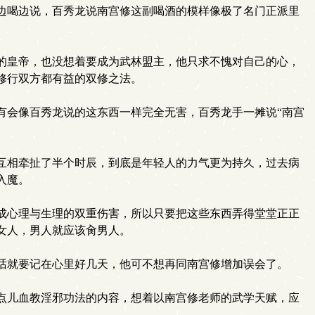
边喝边说，百秀龙说南宫修这副喝酒的模样像极了名门正派里
的皇帝，也没想着要成为武林盟主，他只求不愧对自己的心，
修行双方都有益的双修之法。
会像百秀龙说的这东西一样完全无害，百秀龙手一摊说“南宫
互相牵扯了半个时辰，到底是年轻人的力气更为持久，过去病
入魔。
成心理与生理的双重伤害，所以只要把这些东西弄得堂堂正正
女人，男人就应该肏男人。
话就要记在心里好几天，他可不想再同南宫修增加误会了。
点儿血教淫邪功法的内容，想着以南宫修老师的武学天赋，应