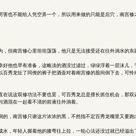
害也不能给人凭空弄一个，所以用来做的只能是后穴，南宫修
。
为，但南宫修心里坦坦荡荡，他只是无法接受还在往外淌水的东
好他也早有准备，这略淡的酒没过滤过，绿绿浮着一层沫儿，
以百秀龙扯了同僚的裤子把酒壶对着南宫修的股间倒下去，可怜
在说这双修功法不要也罢，可百秀龙总是擅长抓住机会，那双
与酒混在一起看不清的前液往外淌着。
洞的，南宫修只谢这片浓浓的黑，不然指不定百秀龙嘴里又要跑
水，年轻人握着他的膝弯往上拉，一轮心法还没过就已经溢出