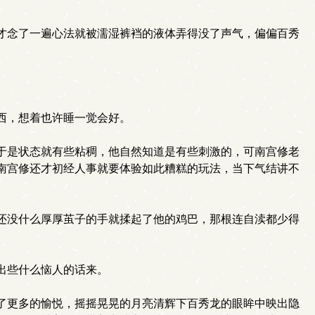
才念了一遍心法就被濡湿裤裆的液体弄得没了声气，偏偏百秀
西，想着也许睡一觉会好。
于是状态就有些粘稠，他自然知道是有些刺激的，可南宫修老
南宫修还才初经人事就要体验如此糟糕的玩法，当下气结讲不
还没什么厚厚茧子的手就揉起了他的鸡巴，那根连自渎都少得
出些什么恼人的话来。
了更多的愉悦，摇摇晃晃的月亮清辉下百秀龙的眼眸中映出隐