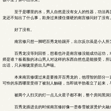
至于是哪里的水，男人自然是没有女人的性器，功法再厉
龙还不知出了什么事，欺身过来搂住僵硬的南宫修问好了没有
好了没有。
南宫修只想一脚吧百秀龙给踢开，出尔反尔虽是小人所
百秀龙没等到回答，想着也许是南宫修没能成功运功，幸
师是谁？板着脸的冰山男人对这样的东西自然也是能接受，所
出话，只从喉咙里挤出几声喘。
本来南宫修缓过来是要推开百秀龙的，他理智的部分一直
可怜的东西哪里受得了被别人触碰，当即就半勃着立了起来，
被两个人扫灭的灯一点儿火星子都不剩，整个房间黑洞
百秀龙插进去的时候南宫修好像一垄春雪被滚烫炉火融成