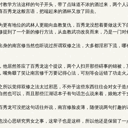
教学方法这样的句子开头，带了点味道不浓的酒过来，两个人
喜百秀龙这般言语，把端起来的酒杯又放了回去。
更有地位的武林人更能向血教复仇，百秀龙没想着要做这天下
修提到了一个新的修行方法，从血教武功改良而来，乃是一门对
身的南宫修当然也听说过所谓双修之法，大多都淫邪下流，哪有
他居然答应了百秀龙这个提议，两个人扫开那些碍事的锦被，
，嘴角啜了笑让南宫修千万要记得心法，可别等会运错了功走火
所以觉得双修之法太过邪恶，不外乎这些东西往往会对女子造
自然也可以，而且那些江湖话本子有句话怎么说来着，娘炮才干
秀龙可没把这句话往外说，南宫修脸皮薄，随便说两句打趣的
没心思研究男女之事，这辈子也是这样，所以他还是保留了一