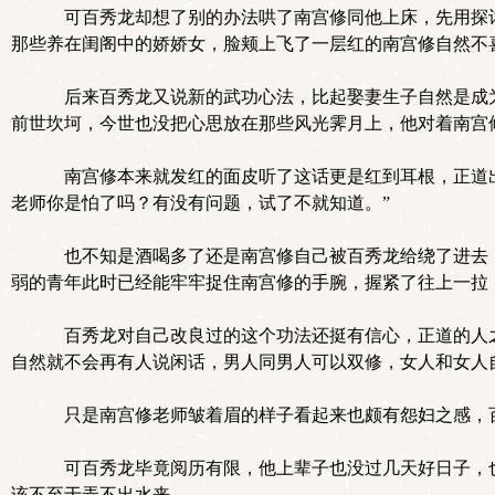
可百秀龙却想了别的办法哄了南宫修同他上床，先用探讨
那些养在闺阁中的娇娇女，脸颊上飞了一层红的南宫修自然不
后来百秀龙又说新的武功心法，比起娶妻生子自然是成为
前世坎坷，今世也没把心思放在那些风光霁月上，他对着南宫
南宫修本来就发红的面皮听了这话更是红到耳根，正道出
老师你是怕了吗？有没有问题，试了不就知道。”
也不知是酒喝多了还是南宫修自己被百秀龙给绕了进去，
弱的青年此时已经能牢牢捉住南宫修的手腕，握紧了往上一拉
百秀龙对自己改良过的这个功法还挺有信心，正道的人之
自然就不会再有人说闲话，男人同男人可以双修，女人和女人
只是南宫修老师皱着眉的样子看起来也颇有怨妇之感，百
可百秀龙毕竟阅历有限，他上辈子也没过几天好日子，也
该不至于弄不出水来。