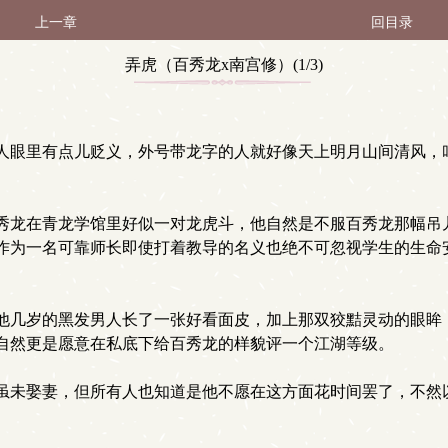
上一章
回目录
弄虎（百秀龙x南宫修）(1/3)
眼里有点儿贬义，外号带龙字的人就好像天上明月山间清风，
龙在青龙学馆里好似一对龙虎斗，他自然是不服百秀龙那幅吊
作为一名可靠师长即使打着教导的名义也绝不可忽视学生的生命
几岁的黑发男人长了一张好看面皮，加上那双狡黠灵动的眼眸
自然更是愿意在私底下给百秀龙的样貌评一个江湖等级。
未娶妻，但所有人也知道是他不愿在这方面花时间罢了，不然