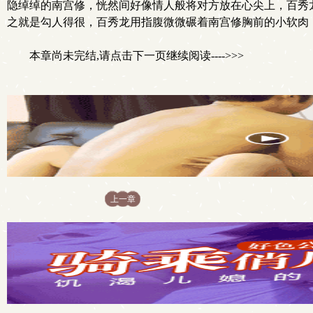
隐绰绰的南宫修，恍然间好像情人般将对方放在心尖上，百秀
之就是勾人得很，百秀龙用指腹微微碾着南宫修胸前的小软肉
本章尚未完结,请点击下一页继续阅读---->>>
上一章