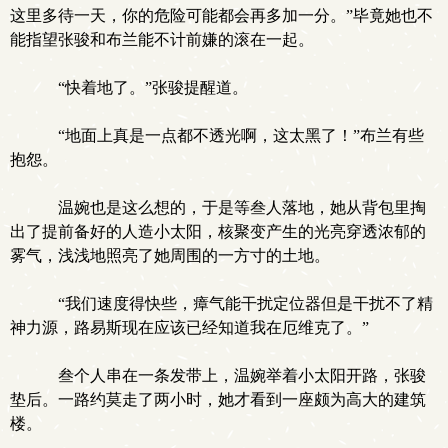
这里多待一天，你的危险可能都会再多加一分。”毕竟她也不
能指望张骏和布兰能不计前嫌的滚在一起。
“快着地了。”张骏提醒道。
“地面上真是一点都不透光啊，这太黑了！”布兰有些
抱怨。
温婉也是这么想的，于是等叁人落地，她从背包里掏
出了提前备好的人造小太阳，核聚变产生的光亮穿透浓郁的
雾气，浅浅地照亮了她周围的一方寸的土地。
“我们速度得快些，瘴气能干扰定位器但是干扰不了精
神力源，路易斯现在应该已经知道我在厄维克了。”
叁个人串在一条发带上，温婉举着小太阳开路，张骏
垫后。一路约莫走了两小时，她才看到一座颇为高大的建筑
楼。