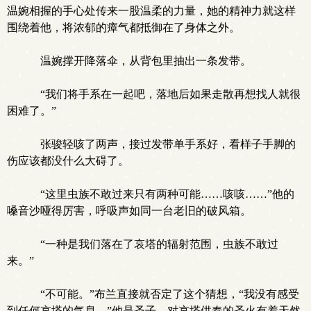
温婉相握的手心处传来一股温柔的力量，她的精神力就这样
围绕着他，将浓郁的瘴气都抵御在了身体之外。
温婉撑开降落伞，从背包里抽出一条发带。
“我们将手系在一起吧，落地后如果走散再想找人就很
困难了。”
张骏轻咳了两声，接过发带单手系好，看样子手脚的
伤应该都没什么大碍了。
“这里虫族不敢过来只有两种可能……咳咳……”他的
嗓音沙哑得厉害，呼吸声如同一台老旧的破风箱。
“一种是我们落在了哀塔的辐射范围，虫族不敢过
来。”
“不可能。”布兰直接就否定了这个猜想，“我没有感受
到任何哀塔的气息。”他是圣子，对哀塔供奉的圣火有着天然