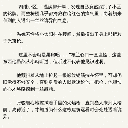
“四维小区。”温婉挪开脚，发现自己竟然踩到了小区
的铭牌。而整栋楼几乎都掩藏在暗红色的瘴气里，向着初来
乍到的人透出一丝丝诡异的气息。
温婉索性将小太阳挂在腰间，然后摸出了身上那把粒
子光束枪。
“这里不会就是巢房吧……”布兰心口一直发慌，这些
东西他虽然从小就听过，但听过不代表他见识过啊。
他颤抖着从地上捡起一根螺纹钢筋揣在怀里，可却仍
旧觉得不够安全，直到身后的人默默递给他一把枪，他胆怯
的心才略略感到一丝慰藉。
张骏细心地擦拭着手里的火焰枪，直到叁人来到大楼
前，离得近了，才知道为什么这栋建筑远看时会处处透着诡
异。