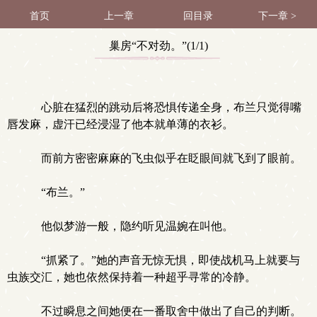
首页
上一章
回目录
下一章 >
巢房“不对劲。”(1/1)
心脏在猛烈的跳动后将恐惧传递全身，布兰只觉得嘴
唇发麻，虚汗已经浸湿了他本就单薄的衣衫。
而前方密密麻麻的飞虫似乎在眨眼间就飞到了眼前。
“布兰。”
他似梦游一般，隐约听见温婉在叫他。
“抓紧了。”她的声音无惊无惧，即使战机马上就要与
虫族交汇，她也依然保持着一种超乎寻常的冷静。
不过瞬息之间她便在一番取舍中做出了自己的判断。