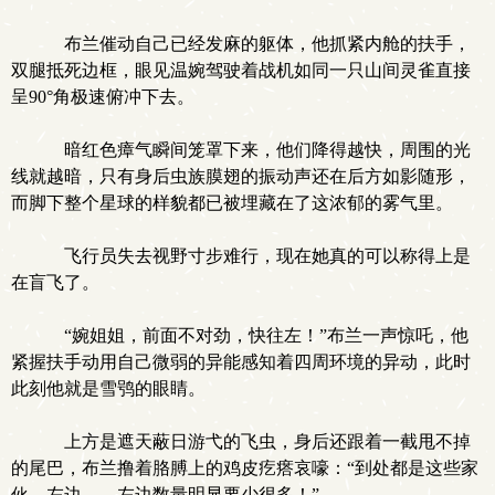
布兰催动自己已经发麻的躯体，他抓紧内舱的扶手，
双腿抵死边框，眼见温婉驾驶着战机如同一只山间灵雀直接
呈90°角极速俯冲下去。
暗红色瘴气瞬间笼罩下来，他们降得越快，周围的光
线就越暗，只有身后虫族膜翅的振动声还在后方如影随形，
而脚下整个星球的样貌都已被埋藏在了这浓郁的雾气里。
飞行员失去视野寸步难行，现在她真的可以称得上是
在盲飞了。
“婉姐姐，前面不对劲，快往左！”布兰一声惊吒，他
紧握扶手动用自己微弱的异能感知着四周环境的异动，此时
此刻他就是雪鸮的眼睛。
上方是遮天蔽日游弋的飞虫，身后还跟着一截甩不掉
的尾巴，布兰撸着胳膊上的鸡皮疙瘩哀嚎：“到处都是这些家
伙，左边……左边数量明显要少很多！”