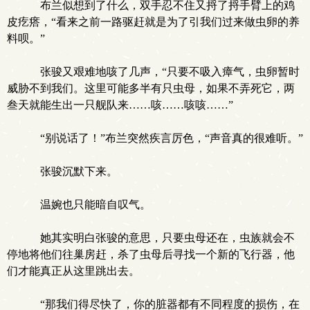
布兰似想到了什么，双手忍不住又捋了捋手臂上的鸡
皮疙瘩，“看来之前一路驱赶就是为了引我们过来做虫卵的养
料呗。”
张骏又艰难地咳了几声，“只要不吸入瘴气，虫卵暂时
威胁不到我们。这里可能多半有只虫母，如果不弄死它，两
叁天就能生出一只舰队来……咳……咳咳……”
“别说话了！”布兰突然疾言厉色，“声音真的很难听。”
张骏沉默下来。
温婉也只能暗自叹气。
她其实明白张骏的意思，只要虫母还在，虫族就会不
停地将他们往巢房赶，杀了虫母后寻找一个新的飞行器，他
们才能真正从这里跳出去。
“那我们得尽快了，你的脏器都有不同程度的损伤，在