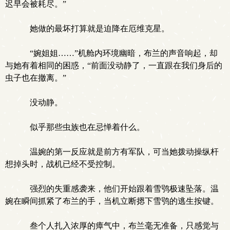
迟早会被耗尽。”
她做的最坏打算就是迫降在厄维克星。
“婉姐姐……”机舱内环境幽暗，布兰的声音响起，却
与她有着相同的困惑，“前面没动静了，一直跟在我们身后的
虫子也在撤离。”
没动静。
似乎那些虫族也在忌惮着什么。
温婉的第一反应就是前方有军队，可当她拨动操纵杆
想掉头时，战机已经不受控制。
强烈的失重感袭来，他们开始跟着雪鸮极速坠落。温
婉在瞬间抓紧了布兰的手，当机立断摁下雪鸮的逃生按键。
叁个人扎入浓厚的瘴气中，布兰毫无准备，只感觉与