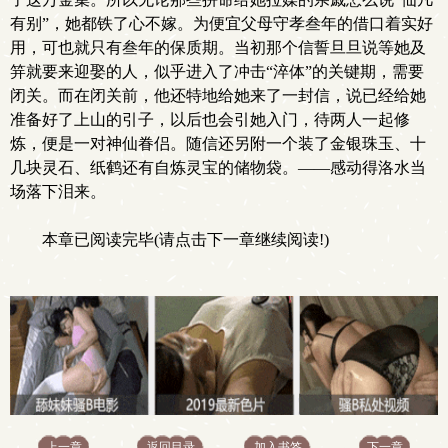
有别”，她都铁了心不嫁。为便宜父母守孝叁年的借口着实好
用，可也就只有叁年的保质期。当初那个信誓旦旦说等她及
笄就要来迎娶的人，似乎进入了冲击“淬体”的关键期，需要
闭关。而在闭关前，他还特地给她来了一封信，说已经给她
准备好了上山的引子，以后也会引她入门，待两人一起修
炼，便是一对神仙眷侣。随信还另附一个装了金银珠玉、十
几块灵石、纸鹤还有自炼灵宝的储物袋。——感动得洛水当
场落下泪来。
本章已阅读完毕(请点击下一章继续阅读!)
上一章
返回目录
加入书签
下一章