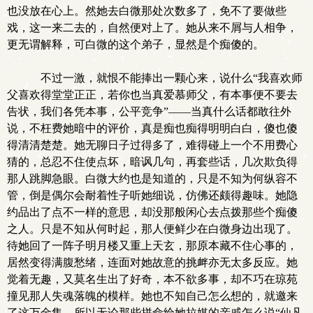
也没放在心上。然她去白微那处次数多了，免不了要做些
戏，这一来二去的，自然便对上了。她从来不屑与人相争，
更无谓解释，可白微的这个弟子，显然是个痴傻的。
不过一激，就恨不能捧出一颗心来，说什么“我喜欢师
父喜欢得堂堂正正，若你也当真爱慕师父，有本事便不要去
告状，我们各凭本事，公平竞争”——当真什么话都敢往外
说，不枉费她暗中的评价，真是痴也痴得明明白白，傻也傻
得清清楚楚。她无聊日子过得多了，难得碰上一个不用费心
猜的，总忍不住使点坏，暗讽几句，再套些话，几次欺负得
那人跳脚急眼。白微大约也是知道的，只是不知为何纵容不
管，倒是偶尔会耐着性子听她细说，仿佛还颇得趣味。她隐
约品出了点不一样的意思，却没那般闲心去点拨那些个痴傻
之人。只是不知从何时起，那人便鲜少在白微身边出现了。
待她回了一阵子明月楼又重上天玄，那原本藏不住心事的，
居然变得满腹愁绪，连面对她故意的挑衅亦无太多反应。她
觉着无趣，又莫名生出了好奇，本不欲多事，却不巧在琼苑
撞见那人失魂落魄的模样。她也不知自己怎么想的，就邀来
了这万金集。所以无论那些拼命给她拉媒的亲戚怎么说“仙凡