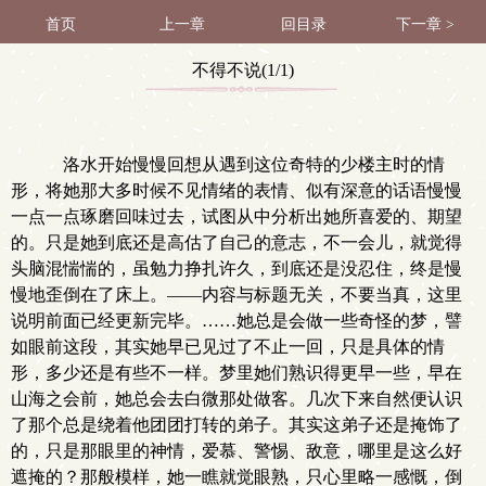
首页
上一章
回目录
下一章 >
不得不说(1/1)
洛水开始慢慢回想从遇到这位奇特的少楼主时的情
形，将她那大多时候不见情绪的表情、似有深意的话语慢慢
一点一点琢磨回味过去，试图从中分析出她所喜爱的、期望
的。只是她到底还是高估了自己的意志，不一会儿，就觉得
头脑混惴惴的，虽勉力挣扎许久，到底还是没忍住，终是慢
慢地歪倒在了床上。——内容与标题无关，不要当真，这里
说明前面已经更新完毕。……她总是会做一些奇怪的梦，譬
如眼前这段，其实她早已见过了不止一回，只是具体的情
形，多少还是有些不一样。梦里她们熟识得更早一些，早在
山海之会前，她总会去白微那处做客。几次下来自然便认识
了那个总是绕着他团团打转的弟子。其实这弟子还是掩饰了
的，只是那眼里的神情，爱慕、警惕、敌意，哪里是这么好
遮掩的？那般模样，她一瞧就觉眼熟，只心里略一感慨，倒