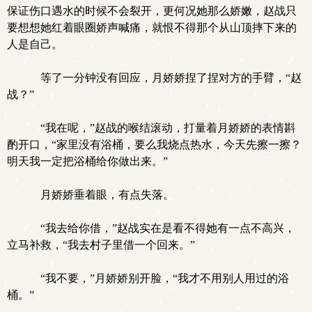
保证伤口遇水的时候不会裂开，更何况她那么娇嫩，赵战只
要想想她红着眼圈娇声喊痛，就恨不得那个从山顶摔下来的
人是自己。
等了一分钟没有回应，月娇娇捏了捏对方的手臂，“赵
战？”
“我在呢，”赵战的喉结滚动，打量着月娇娇的表情斟
酌开口，“家里没有浴桶，要么我烧点热水，今天先擦一擦？
明天我一定把浴桶给你做出来。”
月娇娇垂着眼，有点失落。
“我去给你借，”赵战实在是看不得她有一点不高兴，
立马补救，“我去村子里借一个回来。”
“我不要，”月娇娇别开脸，“我才不用别人用过的浴
桶。”