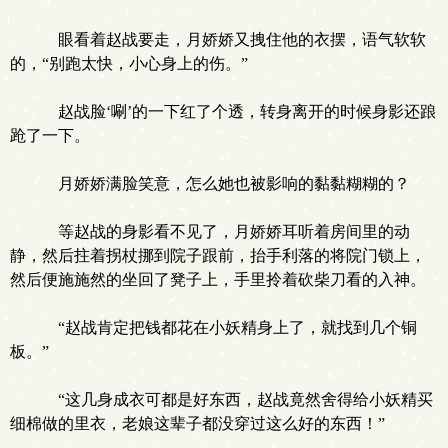
眼看着赵战要走，月娇娇又拽住他的衣摆，语气软软
的，“别跑太快，小心身上的伤。”
赵战脸‘唰’的一下红了个透，转身离开的时候身影还踉
跄了一下。
月娇娇满脸笑意，怎么她也被影响的黏黏糊糊的？
等赵战的身影看不见了，月娇娇耳听着房间里的动
静，然后拄着拐杖挪到院子跟前，抬手利落的将院门锁上，
然后便施施然的坐回了凳子上，手里拎着砍柴刀看的入神。
“赵战肯定把钱都花在小妖精身上了，就找到几个铜
板。”
“这几身成衣可都是好东西，赵战竟然舍得给小妖精买
细棉做的里衣，老娘这辈子都没穿过这么好的东西！”