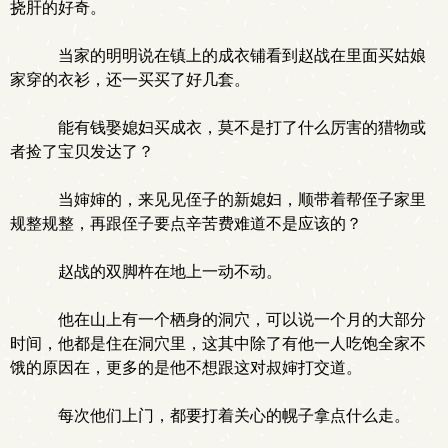
挠肝的好奇。
当家的明明说在镇上的成衣铺看到赵战在里面买姑娘
家穿的衣衫，还一买买了好几套。
能有钱娶媳妇买成衣，莫不是打了什么厉害的猎物或
者捡了宝贝发达了？
当婶婶的，来见见侄子的新媳妇，顺带着帮侄子家里
规整规整，再跟侄子要点辛苦费难道不是应该的？
赵战的双脚杵在地上一动不动。
他在山上有一个栖身的洞穴，可以说一个月的大部分
时间，他都是住在洞穴里，这其中除了有他一人吃饱全家不
饿的原因在，更多的是他不想跟这对叔婶打交道。
每次他们上门，都要打着关心的幌子拿点什么走。