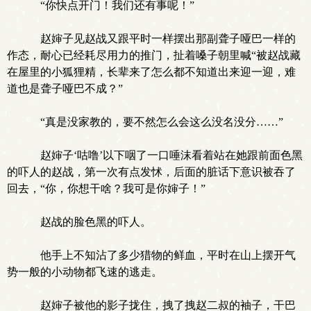
“你快点开门！我们还有事呢！”
赵婶子见赵战又跟平时一样摆出那副聋子哑巴一样的
作态，耐心已经耗尽用力的推门，扯着嗓子朝里喊“被赵战藏
在屋里的小狐狸精，长辈来了怎么都不知道出来迎一迎，难
道也是聋子哑巴不成？”
“真是没家教的，要不然怎么会这么没名没分……”
赵婶子‘咕噜’以下咽了一口唾沫看着站在她跟前面色黑
的吓人的赵战，第一次有点发怵，后面的脏话下意识被吞了
回去，“你，你想干啥？我可是你婶子！”
赵战的脸色黑的吓人。
他手上不知沾了多少猎物的鲜血，平时在山上摆开气
势一般的小动物都飞速的逃走。
赵婶子被他的影子拢住，拽了拽赵二叔的袖子，干巴