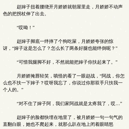
赵婶子扭着腰绕开月娇娇就朝屋里走，月娇娇不动声
色的把拐杖伸了出去。
“哎呦！”
赵婶子脚底一绊摔了个狗吃屎，月娇娇夸张的惊
讶，“婶子这是怎么了？怎么长了两条好腿也能绊倒呢？”
“可惜我腿脚不好，不然就能把婶子你扶起来了。”
月娇娇掩唇轻笑，嗔怪的看了一眼赵战，“阿战，你怎
么也不扶一下婶子？哎呀我忘了，你说过你那双手只扶我一
个人的。”
“对不住了婶子阿，我们家阿战就是太疼我了，哎…”
赵婶子的脸都快埋在地里了，被月娇娇一句一句气的
直翻白眼，她也不爬起来，就那么趴在地上闭着眼睛怒