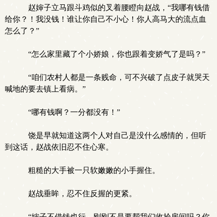
赵婶子立马跟斗鸡似的叉着腰瞪向赵战，“我哪有钱借
给你？！我没钱！谁让你自己不小心！你人高马大的流点血
怎么了？”
“怎么家里藏了个小娇娘，你也跟着变娇气了是吗？”
“咱们农村人都是一条贱命，可不兴破了点皮子就哭天
喊地的要去镇上看病。”
“哪有钱啊？一分都没有！”
饶是早就知道这两个人对自己是没什么感情的，但听
到这话，赵战依旧忍不住心寒。
粗糙的大手被一只软嫩嫩的小手握住。
赵战垂眸，忍不住反握的更紧。
“婶子不借钱也行，刚刚不是要帮我们收拾房间吗？你