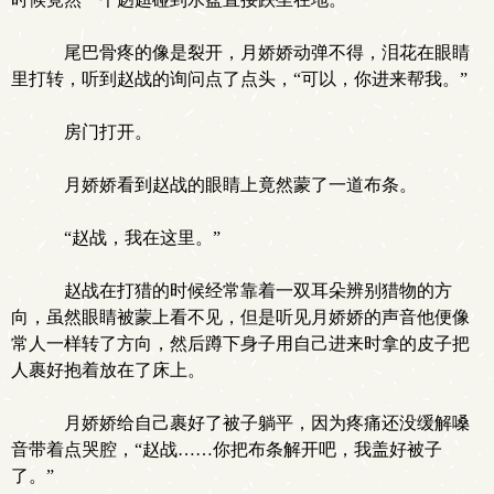
尾巴骨疼的像是裂开，月娇娇动弹不得，泪花在眼睛
里打转，听到赵战的询问点了点头，“可以，你进来帮我。”
房门打开。
月娇娇看到赵战的眼睛上竟然蒙了一道布条。
“赵战，我在这里。”
赵战在打猎的时候经常靠着一双耳朵辨别猎物的方
向，虽然眼睛被蒙上看不见，但是听见月娇娇的声音他便像
常人一样转了方向，然后蹲下身子用自己进来时拿的皮子把
人裹好抱着放在了床上。
月娇娇给自己裹好了被子躺平，因为疼痛还没缓解嗓
音带着点哭腔，“赵战……你把布条解开吧，我盖好被子
了。”