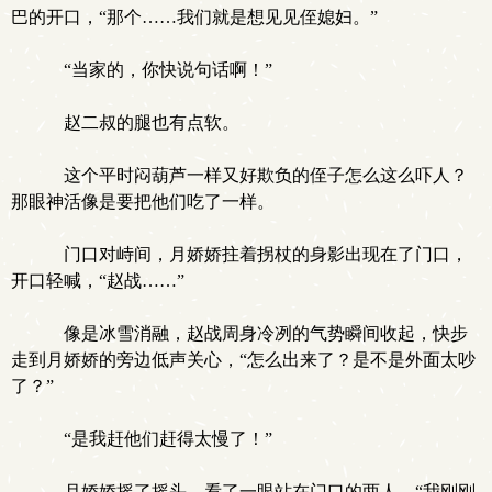
巴的开口，“那个……我们就是想见见侄媳妇。”
“当家的，你快说句话啊！”
赵二叔的腿也有点软。
这个平时闷葫芦一样又好欺负的侄子怎么这么吓人？
那眼神活像是要把他们吃了一样。
门口对峙间，月娇娇拄着拐杖的身影出现在了门口，
开口轻喊，“赵战……”
像是冰雪消融，赵战周身冷冽的气势瞬间收起，快步
走到月娇娇的旁边低声关心，“怎么出来了？是不是外面太吵
了？”
“是我赶他们赶得太慢了！”
月娇娇摇了摇头，看了一眼站在门口的两人，“我刚刚