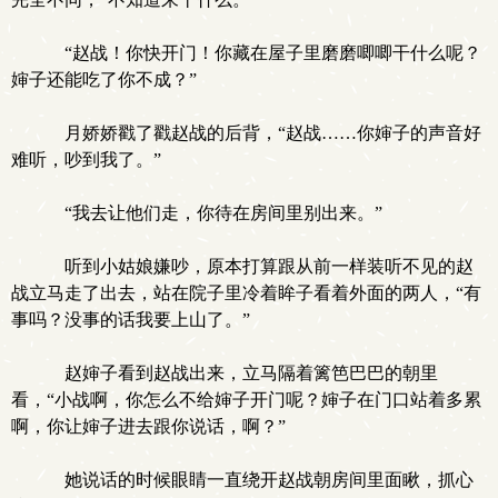
“赵战！你快开门！你藏在屋子里磨磨唧唧干什么呢？
婶子还能吃了你不成？”
月娇娇戳了戳赵战的后背，“赵战……你婶子的声音好
难听，吵到我了。”
“我去让他们走，你待在房间里别出来。”
听到小姑娘嫌吵，原本打算跟从前一样装听不见的赵
战立马走了出去，站在院子里冷着眸子看着外面的两人，“有
事吗？没事的话我要上山了。”
赵婶子看到赵战出来，立马隔着篱笆巴巴的朝里
看，“小战啊，你怎么不给婶子开门呢？婶子在门口站着多累
啊，你让婶子进去跟你说话，啊？”
她说话的时候眼睛一直绕开赵战朝房间里面瞅，抓心