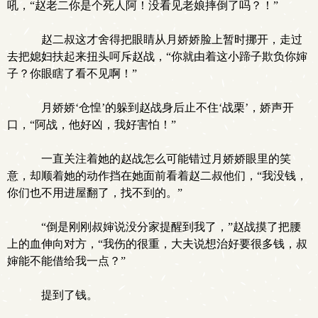
吼，“赵老二你是个死人阿！没看见老娘摔倒了吗？！”
赵二叔这才舍得把眼睛从月娇娇脸上暂时挪开，走过
去把媳妇扶起来扭头呵斥赵战，“你就由着这小蹄子欺负你婶
子？你眼瞎了看不见啊！”
月娇娇‘仓惶’的躲到赵战身后止不住‘战栗’，娇声开
口，“阿战，他好凶，我好害怕！”
一直关注着她的赵战怎么可能错过月娇娇眼里的笑
意，却顺着她的动作挡在她面前看着赵二叔他们，“我没钱，
你们也不用进屋翻了，找不到的。”
“倒是刚刚叔婶说没分家提醒到我了，”赵战摸了把腰
上的血伸向对方，“我伤的很重，大夫说想治好要很多钱，叔
婶能不能借给我一点？”
提到了钱。