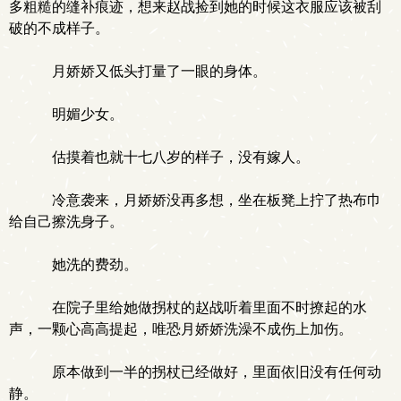
多粗糙的缝补痕迹，想来赵战捡到她的时候这衣服应该被刮
破的不成样子。
月娇娇又低头打量了一眼的身体。
明媚少女。
估摸着也就十七八岁的样子，没有嫁人。
冷意袭来，月娇娇没再多想，坐在板凳上拧了热布巾
给自己擦洗身子。
她洗的费劲。
在院子里给她做拐杖的赵战听着里面不时撩起的水
声，一颗心高高提起，唯恐月娇娇洗澡不成伤上加伤。
原本做到一半的拐杖已经做好，里面依旧没有任何动
静。