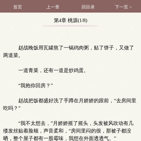
首页
上一章
回目录
下一页 >
第4章 桃源(1/8)
赵战晚饭用瓦罐熬了一锅鸡肉粥，贴了饼子，又做了
两道菜。
一道青菜，还有一道是炒鸡蛋。
“我抱你回房？”
赵战把饭都盛好洗了手蹲在月娇娇的跟前，“去房间里
吃吗？”
“我不太想去，”月娇娇摇了摇头，头发被风吹动有几
缕发丝贴着脸颊，声音柔和，“房间里闷的很，那被子都没
晒，整个屋子都有一股霉味，我想在外面透透气。”