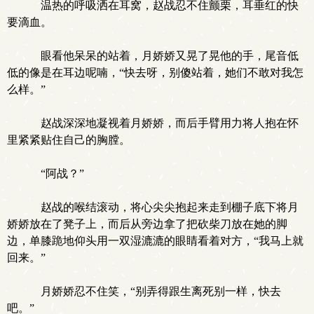
温热的呼吸洒在耳窝，赵战忍不住颤栗，耳垂红的快
要滴血。
眼看他呆呆的站着，月娇娇又晃了晃他的手，尾音低
低的像是在耳边呢喃，“快去呀，别傻站着，她们不敢对我怎
么样。”
赵战深深地凝视着月娇娇，而后手臂用力将人抱在怀
里紧紧贴住自己的胸膛。
“阿战？”
赵战的喉结滚动，将心尖尖抱起来走到棚子底下将月
娇娇放在了凳子上，而后从旁边拿了把砍柴刀放在她的脚
边，单膝跪地仰头用一双湿漉漉的眼睛看着对方，“我马上就
回来。”
月娇娇忍不住笑，“别弄得跟生离死别一样，快去
吧。”