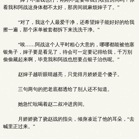
看我和阿战这身体都不太好，那房间就麻烦婶子了。”
“对了，我这个人最爱干净，还希望婶子能好好的给我
擦一遍，那个床单被套都拆下来洗洗干净。”
“唉……阿战这个人平时粗心大意的，哪哪都能被他塞
银角子，婶子要是看见了，待会可一定要记得给我，千万别
偷偷藏起来啊，毕竟我和阿战也想要点银子治伤呢。”
赵婶子越听眼睛越亮，只觉得月娇娇是个傻子。
三句两句的把老底都透给了别人还不知道。
她急忙吆喝着赵二叔冲进房间。
月娇娇挠了挠赵战的指尖，倾身凑近了他的耳朵，“去
喊里正过来。”