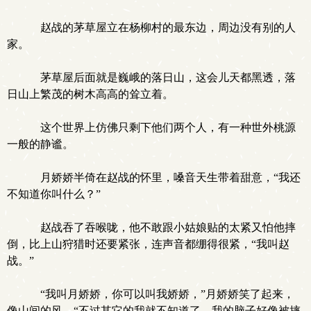
赵战的茅草屋立在杨柳村的最东边，周边没有别的人
家。
茅草屋后面就是巍峨的落日山，这会儿天都黑透，落
日山上繁茂的树木高高的耸立着。
这个世界上仿佛只剩下他们两个人，有一种世外桃源
一般的静谧。
月娇娇半倚在赵战的怀里，嗓音天生带着甜意，“我还
不知道你叫什么？”
赵战吞了吞喉咙，他不敢跟小姑娘贴的太紧又怕他摔
倒，比上山狩猎时还要紧张，连声音都绷得很紧，“我叫赵
战。”
“我叫月娇娇，你可以叫我娇娇，”月娇娇笑了起来，
像山间的风，“不过其它的我就不知道了，我的脑子好像被摔