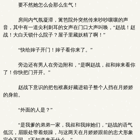
要不然她怎么会那么生气！
房间内气氛凝滞，篱笆院外突然传来吵吵嚷嚷的声
音，其中有一道尖利刺耳的女声在门口大声叫唤，“赵战！赵
战！大白天锁什么院子？屋子里藏妖精了啊！”
“快给婶子开门！婶子看你来了。”
旁边还有男人在旁边附和，“是啊赵战，叔和婶来看你
了！你快把门开开。”
赵战下意识的把包袱裹好藏进箱子整个人挡在月娇娇
的身前。
“外面的人是？”
“是我爹的弟弟一家，我叔和我婶她们，”赵战的语气
低沉，眉眼处带着烦躁，与这两天在月娇娇跟前的忠犬形象
完全不同，“不知道来干什么。”