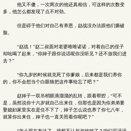
他又不傻，一次两次的他还真相信，可这样的次数变
多，他怎么都发现了点不对劲。
但是碍于他们对自己有养恩，赵战没办法跟他们撕破
脸。
“赵战！”赵二叔面对老婆唯唯诺诺，对着自己的侄子
却吆喝了起来，“你婶子跟你说话呢你没听见？还不放我们进
去？”
“你九岁的时候就克死了你爹娘，后来都是我们养你
的，你不会想当个白眼狼把这件事给忘了吧？”
赵婶子一双吊梢眼滴溜溜的乱转，跟着帮腔，“可不
是，虽然说你十六岁就自己出来住，但那也是因为你弟弟要
娶媳妇家里实在是住不下了，婶子怎么说也养了你七八年，
就算你出来住，婶子也一直关照着你呢吧？”
“怎么现在发达了，就想不认叔叔婶婶了？咱们可还没