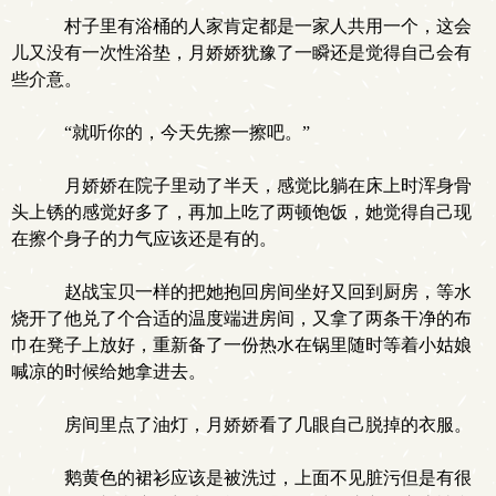
村子里有浴桶的人家肯定都是一家人共用一个，这会
儿又没有一次性浴垫，月娇娇犹豫了一瞬还是觉得自己会有
些介意。
“就听你的，今天先擦一擦吧。”
月娇娇在院子里动了半天，感觉比躺在床上时浑身骨
头上锈的感觉好多了，再加上吃了两顿饱饭，她觉得自己现
在擦个身子的力气应该还是有的。
赵战宝贝一样的把她抱回房间坐好又回到厨房，等水
烧开了他兑了个合适的温度端进房间，又拿了两条干净的布
巾在凳子上放好，重新备了一份热水在锅里随时等着小姑娘
喊凉的时候给她拿进去。
房间里点了油灯，月娇娇看了几眼自己脱掉的衣服。
鹅黄色的裙衫应该是被洗过，上面不见脏污但是有很