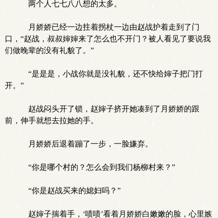
两个人七七八八想的太多。
月娇娇已经一边拄着拐杖一边由赵战护着走到了门
口，“赵战，叔叔婶婶来了怎么也不开门？被人看见了要说我
们做晚辈的没有礼貌了。”
“是是是，小战你就是没礼貌，还不快给婶子把门打
开。”
赵战闷头开了锁，赵婶子挤开她凑到了月娇娇的跟
前，伸手就想去拉她的手。
月娇娇后退着蹦了一步，一脸嫌弃。
“你是哪个村的？怎么会到我们杨柳村来？”
“你是赵战买来的媳妇吗？”
赵婶子揣着手，‘啧啧’看着月娇娇白嫩嫩的脸，心里嫉