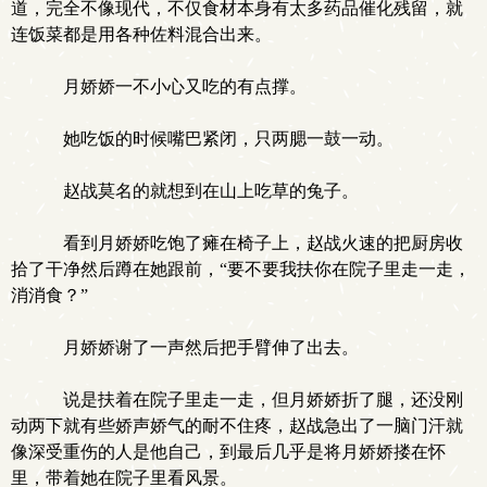
道，完全不像现代，不仅食材本身有太多药品催化残留，就
连饭菜都是用各种佐料混合出来。
月娇娇一不小心又吃的有点撑。
她吃饭的时候嘴巴紧闭，只两腮一鼓一动。
赵战莫名的就想到在山上吃草的兔子。
看到月娇娇吃饱了瘫在椅子上，赵战火速的把厨房收
拾了干净然后蹲在她跟前，“要不要我扶你在院子里走一走，
消消食？”
月娇娇谢了一声然后把手臂伸了出去。
说是扶着在院子里走一走，但月娇娇折了腿，还没刚
动两下就有些娇声娇气的耐不住疼，赵战急出了一脑门汗就
像深受重伤的人是他自己，到最后几乎是将月娇娇搂在怀
里，带着她在院子里看风景。