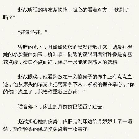
赵战听话的将布条摘掉，担心的看着对方，“伤到了
吗？”
“好像还好。”
昏暗的光下，月娇娇浓密的黑发铺散开来，越发衬得
她的小脸莹白如玉，柳叶眉，剔透的双眼因着泪珠像是有雪
花点缀，檀口不点而红，像是一只能够魅惑人的妖精。
赵战眼尖，他看到放在一旁擦身子的布巾上有点点血
迹，他从床头的箱笼上把药膏拿下来，紧紧的握在掌心，“你
的伤口流血了，我给你重新上点药。”
话音落下，床上的月娇娇已经昏了过去。
赵战担心她的伤势，依旧走到床边给月娇娇上了一遍
药，动作轻柔的像是指尖点着一枚雪花。