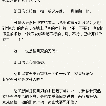
织田信长眼角一抽，抬起左腿、一脚踹翻了他。
可是这居然还没有结束……龟甲贞宗发出只能让人想
到“惊喜”的声音，在地上浮夸的挣扎着，“不、不要！”他假情
假意的求救，“我不被绑着是不行的，啊、不行，已经开始兴
奋了——！”
这……也是德川家的刀吗？
织田信长心情微妙。
总觉得需要重新审视一下竹千代了。家康这家伙……
其实有可能是这种人吗？！
想了想同是德川刀的那把包丁藤四郎，织田信长突然
觉得有些复杂的不爽。是想要重新回到过去、恶狠狠把德川
家康痛揍一顿的那种冲动，简直快要忍不住了！