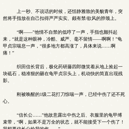
上一秒、不说话的时候，还恬静雅致的美貌青年，突
然将手指放在自己扣得严严实实、颇有禁/欲风的脖颈上。
“啊——”他情不自禁的低哼了一声，手指也颤抖起
来，“就是这种眼神，冷酷、威严、毫不留情——啊啊！”龟
甲贞宗喘息一声，“很多地方都高涨了，具体来说……啊
痛！”
织田信长背后，极化药研藤四郎微笑着从地上捡起一
块砥石，稳准狠的砸在龟甲贞宗头上，机动快的简直出现残
影。
刚被唤醒的1级二花打刀惊喘一声，已经中伤了还不死
心。
“信长公……”他故意露出中伤之后、衣服里的龟甲缚
束带，“啊，如果不是万全的状态，就不能接受下一个伤了！
我想要信长公给我的伤——”