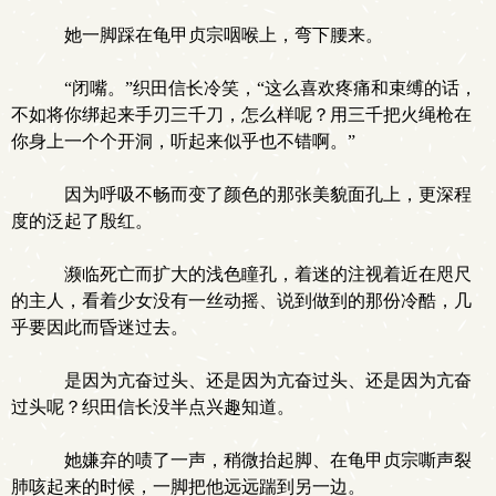
她一脚踩在龟甲贞宗咽喉上，弯下腰来。
“闭嘴。”织田信长冷笑，“这么喜欢疼痛和束缚的话，
不如将你绑起来手刃三千刀，怎么样呢？用三千把火绳枪在
你身上一个个开洞，听起来似乎也不错啊。”
因为呼吸不畅而变了颜色的那张美貌面孔上，更深程
度的泛起了殷红。
濒临死亡而扩大的浅色瞳孔，着迷的注视着近在咫尺
的主人，看着少女没有一丝动摇、说到做到的那份冷酷，几
乎要因此而昏迷过去。
是因为亢奋过头、还是因为亢奋过头、还是因为亢奋
过头呢？织田信长没半点兴趣知道。
她嫌弃的啧了一声，稍微抬起脚、在龟甲贞宗嘶声裂
肺咳起来的时候，一脚把他远远踹到另一边。