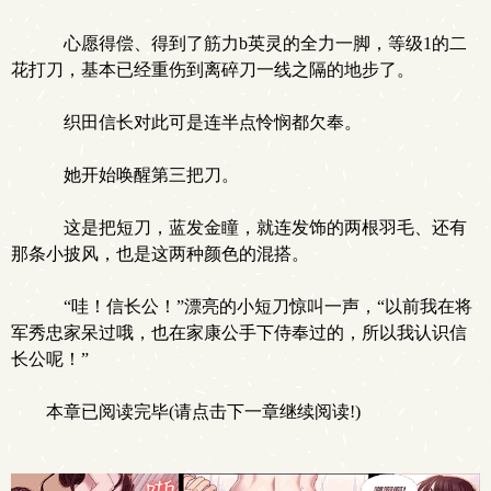
心愿得偿、得到了筋力b英灵的全力一脚，等级1的二
花打刀，基本已经重伤到离碎刀一线之隔的地步了。
织田信长对此可是连半点怜悯都欠奉。
她开始唤醒第三把刀。
这是把短刀，蓝发金瞳，就连发饰的两根羽毛、还有
那条小披风，也是这两种颜色的混搭。
“哇！信长公！”漂亮的小短刀惊叫一声，“以前我在将
军秀忠家呆过哦，也在家康公手下侍奉过的，所以我认识信
长公呢！”
本章已阅读完毕(请点击下一章继续阅读!)