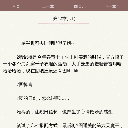
首页
上一章
回目录
下一章 >
第42章(1/1)
，感兴趣可去哔哩哔哩了解~
2我记得是今年春节千子村正刚实装的时候，官方搞了
一个各个刀剑穿千子衣服的活动，大手云集的羞耻普雷啊哈
哈哈哈哈，现在贴吧应该还有图hhhhh
7图惊喜
7图的刀剑，怎么说呢……
难得的，让织田信长，也产生了心情微妙的感觉。
尝试了几种搭配方式、最后将7图通关的第六天魔王，