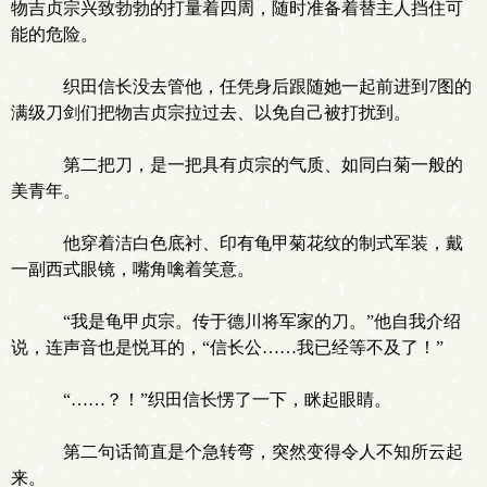
物吉贞宗兴致勃勃的打量着四周，随时准备着替主人挡住可
能的危险。
织田信长没去管他，任凭身后跟随她一起前进到7图的
满级刀剑们把物吉贞宗拉过去、以免自己被打扰到。
第二把刀，是一把具有贞宗的气质、如同白菊一般的
美青年。
他穿着洁白色底衬、印有龟甲菊花纹的制式军装，戴
一副西式眼镜，嘴角噙着笑意。
“我是龟甲贞宗。传于德川将军家的刀。”他自我介绍
说，连声音也是悦耳的，“信长公……我已经等不及了！”
“……？！”织田信长愣了一下，眯起眼睛。
第二句话简直是个急转弯，突然变得令人不知所云起
来。