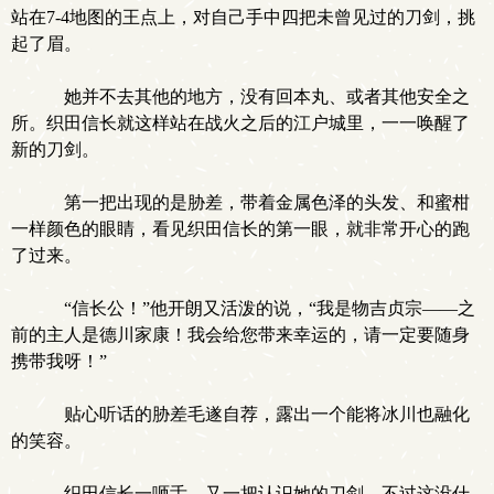
站在7-4地图的王点上，对自己手中四把未曾见过的刀剑，挑
起了眉。
她并不去其他的地方，没有回本丸、或者其他安全之
所。织田信长就这样站在战火之后的江户城里，一一唤醒了
新的刀剑。
第一把出现的是胁差，带着金属色泽的头发、和蜜柑
一样颜色的眼睛，看见织田信长的第一眼，就非常开心的跑
了过来。
“信长公！”他开朗又活泼的说，“我是物吉贞宗——之
前的主人是德川家康！我会给您带来幸运的，请一定要随身
携带我呀！”
贴心听话的胁差毛遂自荐，露出一个能将冰川也融化
的笑容。
织田信长一咂舌。又一把认识她的刀剑，不过这没什