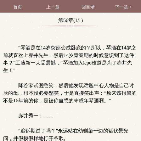
首页
上一章
回目录
下一章 >
第56章(1/1)
“琴酒是在14岁突然变成卧底的？所以，琴酒在14岁之
前就喜欢上赤井先生，然后14岁青春期的时候意识到了这件
事？”工藤新一大受震撼，“琴酒加入icpo难道是为了赤井先
生！”
降谷零试图憋笑，然后他发现话题中心人物是自己讨
厌的fbi，根本没必要憋笑，于是直接笑出声：“原来该报警的
不是16年前的你，是被你蛊惑的未成年琴酒啊。”
赤井秀一：……
“追诉期过了吗？”永远站在幼驯染一边的诸伏景光
问，并假模假样地打开谷歌。