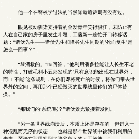
他一个在警校学过法的当然知道追诉期有没有过。
眼见被幼驯染支持着的金发青年笑得猖狂，未防止有
人在自己家的房子里发生斗殴，工藤新一连忙开口转移话
题：“诸伏先生——诸伏先生和降谷先生同期的‘死而复生’是
怎么一回事？”
“琴酒救的。”fbi回答，“他利用潘多拉能让人长生不老
的特性，打破毛利小五郎发现的‘只有意识能出现在世界外，
而□□不能’这条规则，在你们即将死亡的时候，将你们带去世
界外的空间，再用那个已经毁灭的世界线里你们的尸体替
换。”
“那我们的‘系统’呢？”诸伏景光紧接着发问。
“另一条世界线崩溃后，本质上还是存在的，但进入一
种混乱而无序的状态——也就是那个世界线中被我们利用的
未来，琴酒在那里找到了降谷留下的人工智能。”