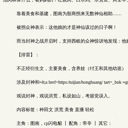
靠着美食和基建，图南为殷商拐来无数神仙相助……
被拐众神表示：这他娘的才是神仙该过的日子啊！
而当封神之战开启时，支持西岐的众神惊讶地发现：他
【排雷】：
不正经衍生文，主要美食，含养娃（纣王和其他幼崽）
涉及封神和≈lt;a href=https:/tuijian/honghuang/ ta
戏说封神，戏说洪荒，私设如山，考据党误入。
内容标签：种田文 洪荒 美食 直播 轻松
主角：图南，cp闪电貂 ┃ 配角：帝辛 ┃ 其它：