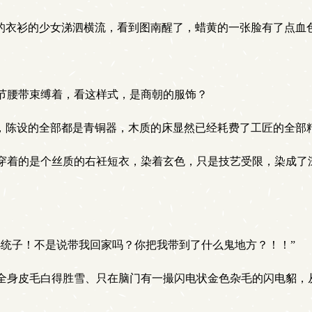
的衣衫的少女涕泗横流，看到图南醒了，蜡黄的一张脸有了点血
。
节腰带束缚着，看这样式，是商朝的服饰？
，陈设的全部都是青铜器，木质的床显然已经耗费了工匠的全部
着的是个丝质的右衽短衣，染着玄色，只是技艺受限，染成了
统子！不是说带我回家吗？你把我带到了什么鬼地方？！！”
身皮毛白得胜雪、只在脑门有一撮闪电状金色杂毛的闪电貂，从