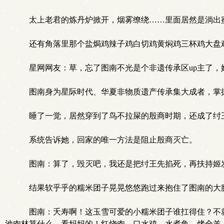
太上老君的炼丹炉掀开，烟雾缭绕……里面居然是淌出
还有角落里那个盐焗鸡辣子鸡白切鸡黄焖鸡三杯鸡大盘
星网网友：草，忘了图南不光是个非遗传承区up主了，
图南身为星际时代、华夏非物质遗产传承集大成者，掌
睡了一觉，居然穿到了鸟不拉屎的殷商时期，还成了纣
系统告诉她，回家的唯一方法是阻止殷商灭亡。
图南：算了，毁灭吧，我还是把纣王先掐死，再扶持姬
结果软乎乎的糯米团子晃晃悠悠跑过来抱住了图南的大腿
图南：夭寿啊！这玉雪可爱的小糯米团子谁扛得住？不就
池肉林算什么，看妈妈的！红烧肉、口水鸡、水煮鱼、烤全羊