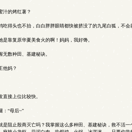
蜜汁的烤红薯？
鸡吃得头也不抬，白白胖胖眼睛都快被挤没了的九尾白狐，不会
她是靠复原华夏美食火的啊！妈妈，我好馋。
握无数种田、基建秘诀。
王他妈？
发直接上位比较快。
：“母后~”
是阻止殷商灭亡吗？我掌握这么多种田、基建秘诀，救不活一
、麻辣小龙虾、蒜泥白肉、盐焗鸡、火锅、冰淇淋……只要你学