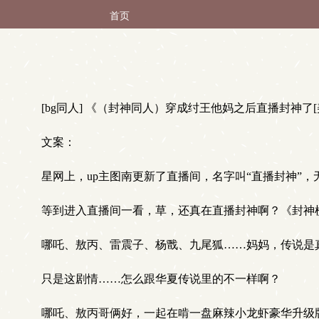
首页
[bg同人] 《（封神同人）穿成纣王他妈之后直播封神了
文案：
星网上，up主图南更新了直播间，名字叫“直播封神”，
等到进入直播间一看，草，还真在直播封神啊？《封神榜
哪吒、敖丙、雷震子、杨戬、九尾狐……妈妈，传说是
只是这剧情……怎么跟华夏传说里的不一样啊？
哪吒、敖丙哥俩好，一起在啃一盘麻辣小龙虾豪华升级