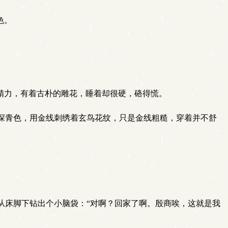
色。
精力，有着古朴的雕花，睡着却很硬，硌得慌。
深青色，用金线刺绣着玄鸟花纹，只是金线粗糙，穿着并不舒
床脚下钻出个小脑袋：“对啊？回家了啊。殷商唉，这就是我