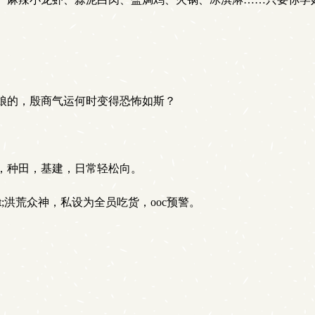
娘的，殷商气运何时变得恐怖如斯？
，种田，基建，日常轻松向。
rt=_bnk ≈gt;洪荒众神，私设为全员吃货，ooc预警。