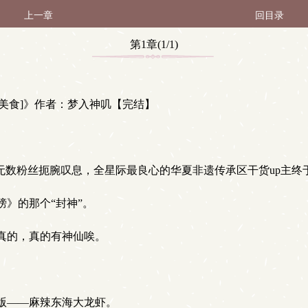
上一章
回目录
第1章(1/1)
[美食]》作者：梦入神叽【完结】
无数粉丝扼腕叹息，全星际最良心的华夏非遗传承区干货up主
》的那个“封神”。
真的，真的有神仙唉。
版——麻辣东海大龙虾。