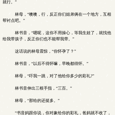
就行。”
林母，“噢噢，行，反正你们姐弟俩在一个地方，互相
帮衬点吧。”
林书音，“嗯呢，这你不用操心，等我生娃了，就找他
给我带孩子，反正你们也不能帮我带。”
这话说的林母震惊，“你怀孕了？”
林书音，“以后不得怀嘛，早晚都得怀。”
林母，“吓我一跳，对了他给你多少的彩礼?”
林书音伸出三根手指，“三百。”
林母，“那给的还挺多。”
“书音妈跟你说，你对象给你的彩礼，爸妈就不收了，