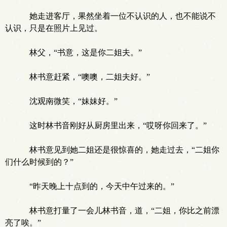
她走进客厅，果然坐着一位不认识的人，也不能说不
认识，只是在照片上见过。
林父，“书意，这是你二姐夫。”
林书意赶紧，“噢噢，二姐夫好。”
沈观南微笑，“妹妹好。”
这时林书音刚好从厨房里出来，“哎呀你回来了。”
林书意见到她二姐还是很惊喜的，她走过去，“二姐你
们什么时候到的？”
“昨天晚上十点到的，今天中午过来的。”
林书意打量了一会儿林书音，道，“二姐，你比之前漂
亮了唉。”