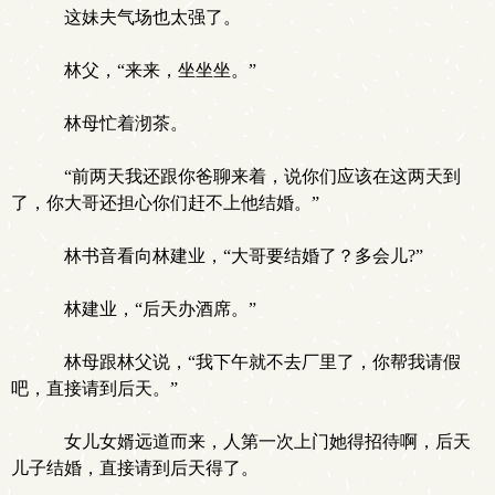
这妹夫气场也太强了。
林父，“来来，坐坐坐。”
林母忙着沏茶。
“前两天我还跟你爸聊来着，说你们应该在这两天到
了，你大哥还担心你们赶不上他结婚。”
林书音看向林建业，“大哥要结婚了？多会儿?”
林建业，“后天办酒席。”
林母跟林父说，“我下午就不去厂里了，你帮我请假
吧，直接请到后天。”
女儿女婿远道而来，人第一次上门她得招待啊，后天
儿子结婚，直接请到后天得了。