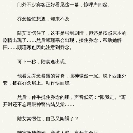
门外不少宾客正好看见这一幕，惊呼声四起。
乔念慌忙想遮，却来不及。
陆艾棠愣住了，这不是强制剧情，但还是按照原本的
剧情出现了……然后顾瑾寒会出现，搂住乔念，帮助她解
围……顾瑾寒也因此注意到乔念。
可下一秒，陆宸逸出现。
他看见乔念暴露的背脊，眼神骤然一沉。脱下西服外
套，披在乔念肩上。动作快而稳。
然后，伸手揽住乔念的腰，声音低沉：“跟我走。”离
开时还不忘用眼神警告陆艾棠……
陆艾棠愣住，自己又闯祸了？
陆宸逸搂着她，穿过人群，离开宴会厅。