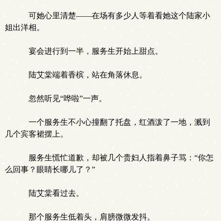
可她心里清楚——在场有多少人等着看她这个陆家小
姐出洋相。
宴会进行到一半，服务生开始上甜点。
陆艾棠端着香槟，站在角落休息。
忽然听见“哗啦”一声。
一个服务生不小心撞翻了托盘，红酒泼了一地，溅到
几个宾客裙摆上。
服务生慌忙道歉，却被几个贵妇人指着鼻子骂：“你怎
么回事？眼睛长哪儿了？”
陆艾棠看过去。
那个服务生低着头，肩膀微微发抖。