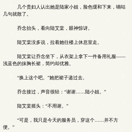
几个贵妇人认出她是陆家小姐，脸色缓和下来，嘀咕
几句就散了。
乔念抬头，看向陆艾棠，眼神惊讶。
陆艾棠没多说，拉着她往楼上休息室走。
陆艾棠让乔念坐下，从衣架上拿下一件备用礼服——
浅蓝色的抹胸长裙，简约却优雅。
“换上这个吧。”她把裙子递过去。
乔念接过，声音很轻：“谢谢……陆小姐。”
陆艾棠摇头：“不用谢。”
“可是，我只是今天的服务员，穿这个……并不方
便。”