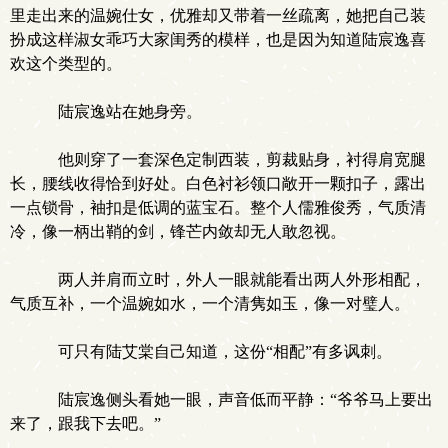
里走出来的温婉仕女，优雅却又带着一丝疏离，她把自己装
扮成这样淑女乖巧大家闺秀的模样，也是因为知道陆宸逸喜
欢这个类型的。
陆宸逸站在她身旁。
他则穿了一套深色定制西装，剪裁贴身，衬得肩宽腿
长，腰线收得恰到好处。白色衬衫领口敞开一颗扣子，露出
一点锁骨，袖扣是低调的蓝宝石。整个人儒雅俊秀，气质清
冷，像一柄出鞘的剑，锋芒内敛却无人敢忽视。
两人并肩而立时，外人一眼就能看出两人外形相配，
气质互补，一个温婉如水，一个清隽如玉，像一对璧人。
可只有陆艾棠自己知道，这份“相配”有多讽刺。
陆宸逸侧头看她一眼，声音低而平静：“爷爷马上要出
来了，跟我下去吧。”