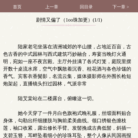
首页
上一章
回目录
下一章 >
剧情又偏了（1oo珠加更）(1/1)
陆家老宅坐落在清洲城郊的半山腰，占地近百亩，古
色古香的中式园林与西式建筑巧妙融合，寿宴当晚灯火通
明，宛如一座不夜宫殿。主厅外挂满了各式灯笼，庭院里摆
开数十桌流水席，空气中飘散着沉香、桂花酒与各色珍馐的
香气。宾客衣香鬓影，名流云集，媒体摄影师在外围长枪短
炮架起，直播镜头扫过园林，气派非常
陆艾棠站在二楼露台，俯瞰这一切。
她今天穿了一件月白色旗袍式晚礼服，丝缎面料贴合
身体，勾勒出纤细腰肢与胸前柔美曲线。领口绣银色缠枝
莲，袖口收紧，露出修长手臂。发髻挽成古典低髻，斜插一
支碧玉簪，耳畔坠着细小的珍珠耳坠，整个人像从民国画报