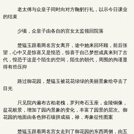
老太傅与众皇子同时向对方鞠躬行礼，以示今日课业
的结束
少顷，众皇子由各自的宫女太监领回院落
楚韫玉跟着两名宫女离开，途中她来回环顾，前后张
望，心中又是惊喜又是惶恐，惊喜于自己梦想成真来到了古
代，惶恐于这是个陌生的空间，陌生的朝代，周围的拘谨显
得有些压抑
路过御花园，楚韫玉被花花绿绿的美丽景象给夺去了
目光
只见院内遍布古柏老槐，罗列奇石玉座，金陵铜像，
盆花桩景，增加了园内景象的变化，丰富了园景的层次。御
花园的地面由各色卵石镶拼成福，禄，寿象征性图案
楚韫玉跟着两名宫女走到了御花园的东西两侧，由五