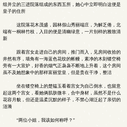
组并立的三进院落组成的东西五所，她心中立即明白这便是
皇子的住所
这院落花木茂盛，园林假山秀丽端庄，为解乏倦，北
端有一桐林竹枝，入目的便是清幽绿意，一片别样的雅致清
新
跟着宫女走进自己的房间，推门而入，见房间收拾的
井然有序，墙角有一海蓝色花纹的帐幔，素净的木刻镂空椅
旁有一大宣炉，好香的烟气正袅袅不断地上升着，这个房间
虽不及她想象中的那样富丽堂皇，但是贵在干净，整洁
坐在镂空椅上的楚韫玉看着宫女为自己倒水，也留意
起这两个宫女，看她俩肌肤微丰，合中身材，虽然不是什么
花容月貌，但还是温柔沉默的样子，不禁心湖泛起了亲切的
涟漪
“两位小姐，我该如何称呼？”