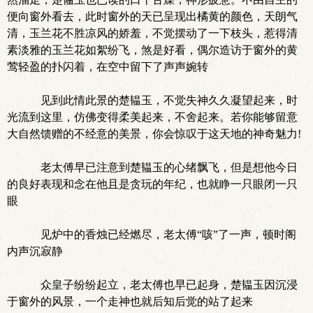
便向窗外看去，此时窗外的天已呈现出橘黄的颜色，天朗气
清，玉兰花不胜凉风的娇羞，不觉摆动了一下枝头，惹得清
素淡雅的玉兰花如絮纷飞，煞是好看，偶尔造访于窗外的黄
莺轻盈的扑闪着，在空中留下了声声婉转
见到此情此景的楚韫玉，不觉失神久久凝望起来，时
光流到这里，仿佛变得柔美起来，不舍起来。若你能够留意
大自然馈赠的不经意的美景，你会惊叹于这天地的神奇魅力!
老太傅早已注意到楚韫玉的心绪飘飞，但是想他今日
的良好表现和念在他且是贪玩的年纪，也就睁一只眼闭一只
眼
见炉中的香烛已经燃尽，老太傅“咳”了一声，顿时阁
内声沉寂静
众皇子纷纷起立，老太傅也早已起身，楚韫玉因沉浸
于窗外的风景，一个走神也就后知后觉的站了起来