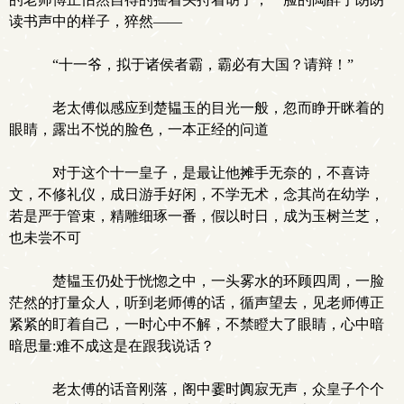
读书声中的样子，猝然——
“十一爷，拟于诸侯者霸，霸必有大国？请辩！”
老太傅似感应到楚韫玉的目光一般，忽而睁开眯着的
眼睛，露出不悦的脸色，一本正经的问道
对于这个十一皇子，是最让他摊手无奈的，不喜诗
文，不修礼仪，成日游手好闲，不学无术，念其尚在幼学，
若是严于管束，精雕细琢一番，假以时日，成为玉树兰芝，
也未尝不可
楚韫玉仍处于恍惚之中，一头雾水的环顾四周，一脸
茫然的打量众人，听到老师傅的话，循声望去，见老师傅正
紧紧的盯着自己，一时心中不解，不禁瞪大了眼睛，心中暗
暗思量:难不成这是在跟我说话？
老太傅的话音刚落，阁中霎时阗寂无声，众皇子个个