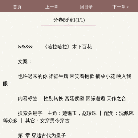
首页
上一章
回目录
下一章 >
分卷阅读1(1/1)
&&&& 《哈拉哈拉》木下百花
文案：
也许迟来的你 裙裾生熠 带笑着抱歉 摘朵小花 眏入我
眼
内容标签： 性别转换 宫廷侯爵 因缘邂逅 天作之合
搜索关键字：主角：楚韫玉，赵珍珠 ┃ 配角：沈佩琬
等众多 ┃ 其它：女穿男今穿古
第1章 穿越古代为皇子