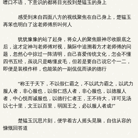
噤口不语，下意识的都将目光投到楚韫玉的身上
感受到来自四面八方的视线聚焦在自己身上，楚韫玉
再笨也明白了这老师傅所叫何人
犹犹豫豫的站了起身，将众人的聚焦眼神尽收眼底之
后，这才定神与老师傅对视，脑际中追溯着方才老师傅的问
题，忽然心中掠过一阵清明，自己喜爱传统文化，怎会不懂
四书五经，虽说只是略懂皮毛，但若是要自己说它个一二，
即便是装模作样，也能装的一副侃侃而谈的德行
“称王于天下，不以假仁霸之，不以武力霸之，以武力
服人者，非心服也，以假仁惑人者，非心服也，以德服人
者，中心悦而诚服也，以德行仁者王，王不待大，详可见汤
以七十里，文王以百里，弱国王之，必以服人者成!”
楚韫玉沉思片刻，便学着古人摇头晃脑，自信从容的
慷慨回答道