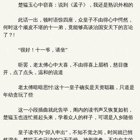
楚韫玉心中窃喜：说到《孟子》，我还是熟识外相的
此话一出，顿时语惊四座，众皇子不由得心中愕然，
何时这个顽皮不堪的十一弟，竟能够高谈治国安天下的言论
了？!
“很好！十一爷，请坐”
听罢，老太傅心中大喜，不由得喜上眉梢，慈目微
开，点了点头，温和的说道
老太傅暗暗思忖:这十一皇子确实是天资聪颖，只道是
年幼贪玩了些
这一小段插曲就此告毕，阁内的读书声又恢复如初，
楚韫玉也连忙摇起头来，学着众人的样子，可谓是入乡随俗
皇子读书为“卯入申出”，不知不觉之间，时间就已悄
然溜走，楚韫玉也已读的口干舌燥，神形疲惫。不由自主的