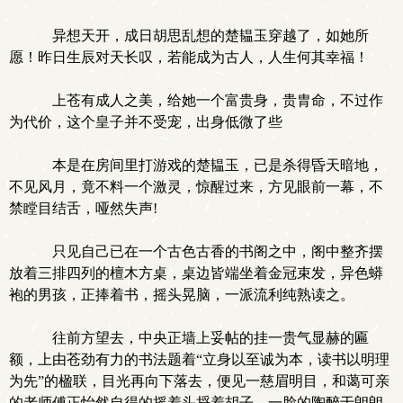
异想天开，成日胡思乱想的楚韫玉穿越了，如她所
愿！昨日生辰对天长叹，若能成为古人，人生何其幸福！
上苍有成人之美，给她一个富贵身，贵胄命，不过作
为代价，这个皇子并不受宠，出身低微了些
本是在房间里打游戏的楚韫玉，已是杀得昏天暗地，
不见风月，竟不料一个激灵，惊醒过来，方见眼前一幕，不
禁瞠目结舌，哑然失声!
只见自己已在一个古色古香的书阁之中，阁中整齐摆
放着三排四列的檀木方桌，桌边皆端坐着金冠束发，异色蟒
袍的男孩，正捧着书，摇头晃脑，一派流利纯熟读之。
往前方望去，中央正墙上妥帖的挂一贵气显赫的匾
额，上由苍劲有力的书法题着“立身以至诚为本，读书以明理
为先”的楹联，目光再向下落去，便见一慈眉明目，和蔼可亲
的老师傅正怡然自得的摇着头捋着胡子，一脸的陶醉于朗朗