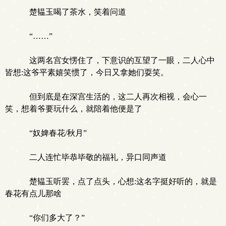
楚韫玉喝了茶水，笑着问道
“……”
这两名宫女愣住了，下意识的互望了一眼，二人心中
皆想:这爷平素嬉笑惯了，今日又拿她们耍笑。
但到底是在深宫生活的，这二人再次相视，会心一
笑，想着爷要玩什么，就陪着他便是了
“奴婢春花/秋月”
二人连忙毕恭毕敬的福礼，异口同声道
楚韫玉听罢，点了点头，心想:这名字挺好听的，就是
春花有点儿那啥
“你们多大了？”