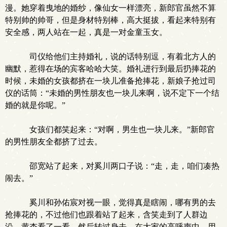
漫。她穿着曳地的婚纱，像仙女一样漂亮，新郎官虽然不算
特别帅的帅哥，但是身材特别棒，高大挺拔，看起来特别有
安全感，两人站在一起，真是一对金童玉女。
司仪给他们主持婚礼，说的话特别逗，有着北方人的
幽默，惹得在场的宾客哈哈大笑。婚礼进行到最后扔捧花的
时候，未婚的女孩都挤在一块儿准备抢捧花，新娘子抢过司
仪的话筒：“未婚的男性朋友也一块儿来啊，说不定下一个结
婚的就是你呢。”
女孩们都笑起来：“对啊，男生也一块儿来。”新郎官
的男性朋友全都挤了过去。
邵宽站了起来，对奚川两口子说：“走，走，咱们凑热
闹去。”
奚川和孙佑宸对视一眼，觉得真是瞎闹，哪有男的去
抢捧花的，不过他们也跟着站了起来，含笑走到了人群边
沿。黄杏看了一看，然后转过身去，在大家的高呼声中，用