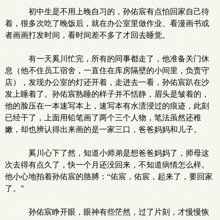
初中生是不用上晚自习的，孙佑宸有点怕回家自己待
着，很多次吃了晚饭后，就在办公室里做作业、看漫画书或
者画画打发时间，看时间差不多了才回去睡觉。
有一天奚川忙完，所有的同事都走了，他准备关门休
息（他不住员工宿舍，一直住在库房隔壁的小间里，负责守
店），发现办公室的灯还开着，走进去一看，孙佑宸趴在沙
发上睡着了。孙佑宸熟睡的样子并不恬静，眉头是皱着的，
他的脸压在一本速写本上，速写本有水渍浸过的痕迹，此刻
已经干了，上面用铅笔画了两个三个人物，笔法虽然还稚
嫩，却也辨认得出来画的是一家三口，爸爸妈妈和儿子。
奚川心下了然，知道小师弟是想爸爸妈妈了，师母这
次去得有点久了，快一个月还没回来，不知道病情怎么样。
他小心地拍着孙佑宸的胳膊：“佑宸，佑宸，起来了，要回家
了。”
孙佑宸睁开眼，眼神有些茫然，过了片刻，才慢慢恢