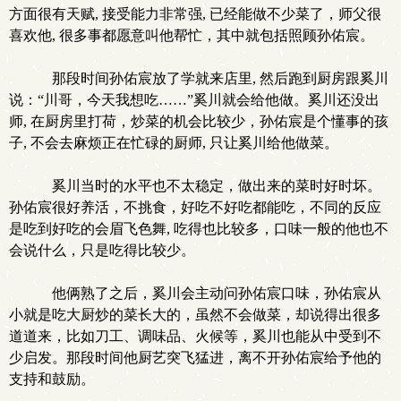
方面很有天赋, 接受能力非常强, 已经能做不少菜了，师父很
喜欢他, 很多事都愿意叫他帮忙，其中就包括照顾孙佑宸。
那段时间孙佑宸放了学就来店里, 然后跑到厨房跟奚川
说：“川哥，今天我想吃……”奚川就会给他做。奚川还没出
师, 在厨房里打荷，炒菜的机会比较少，孙佑宸是个懂事的孩
子, 不会去麻烦正在忙碌的厨师, 只让奚川给他做菜。
奚川当时的水平也不太稳定，做出来的菜时好时坏。
孙佑宸很好养活，不挑食，好吃不好吃都能吃，不同的反应
是吃到好吃的会眉飞色舞, 吃得也比较多，口味一般的他也不
会说什么，只是吃得比较少。
他俩熟了之后，奚川会主动问孙佑宸口味，孙佑宸从
小就是吃大厨炒的菜长大的，虽然不会做菜，却说得出很多
道道来，比如刀工、调味品、火候等，奚川也能从中受到不
.
少启发。那段时间他厨艺突飞猛进，离不开孙佑宸给予他的
支持和鼓励。