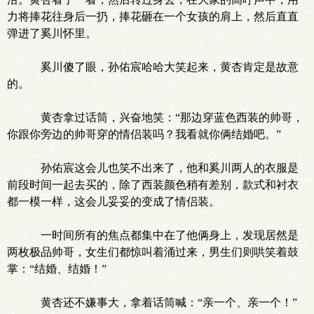
力将捧花往身后一扔，捧花砸在一个女孩的肩上，然后直直
弹进了奚川怀里。
奚川傻了眼，孙佑宸哈哈大笑起来，黄杏肯定是故意
的。
黄杏拿过话筒，兴奋地笑：“那边穿蓝色西装的帅哥，
你跟你旁边的帅哥穿的情侣装吗？我看就你俩结婚吧。”
孙佑宸这会儿也笑不出来了，他和奚川两人的衣服是
前段时间一起去买的，除了西装颜色稍有差别，款式和衬衣
都一模一样，这会儿妥妥的变成了情侣装。
一时间所有的焦点都集中在了他俩身上，发现居然是
两枚极品帅哥，女生们都惊叫着涌过来，男生们则哄笑着鼓
掌：“结婚、结婚！”
黄杏还不嫌事大，拿着话筒喊：“亲一个、亲一个！”