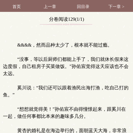
首页
上一章
回目录
下一章 >
分卷阅读129(1/1)
&&&&，然而品种太少了，根本就不能过瘾。
“没事，等以后厨师们都能上手了，我们就休长假来这
边度假，自己租房子买菜做饭。”孙佑宸觉得这天应该也不会
太远。
奚川说：“我们还可以跟着渔民出海打渔，吃自己打的
鱼。”
“想想就觉得美！”孙佑宸不由得憧憬起来，跟奚川在
一起，做任何事都比本来的趣味多几分。
黄杏的婚礼是在海边举行的，面朝蓝天大海，非常浪