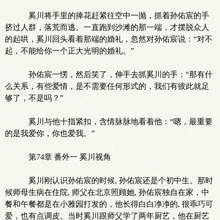
奚川将手里的捧花赶紧往空中一抛，抓着孙佑宸的手
挤过人群，落荒而逃。一直跑到沙滩的那一端，才摆脱众人
的起哄，奚川回头看着那端的婚礼，忽然对孙佑宸说：“对不
起，不能给你一个正大光明的婚礼。”
孙佑宸一愣，然后笑了，伸手去抓奚川的手：“那有什
么关系，有些爱情，是不需要任何形式的，我们有彼此就足
够了，不是吗？”
奚川与他十指紧扣，含情脉脉地看着他：“嗯，最重要
的是我爱你，你也爱我。”
第74章 番外一 奚川视角
奚川刚认识孙佑宸的时候, 孙佑宸还是个初中生。那时
候师母生病在住院, 师父在北京照顾她, 孙佑宸独自在家，中
餐和午餐都是在小雅园打发的，他长得白白净净的, 很乖巧可
爱，也有点调皮。当时奚川跟师父学了两年厨艺，他在厨艺