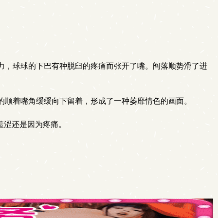
力，球球的下巴有种脱臼的疼痛而张开了嘴。阎落顺势滑了进
的顺着嘴角缓缓向下留着，形成了一种萎靡情色的画面。
羞涩还是因为疼痛。