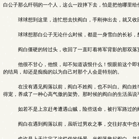
白公子那么纤弱的一个人，这么一跤摔下去，怕是把他哪里给
球球想到这里，连忙想去扶阎白，手刚伸出去，就又收
球球想那白公子无论什么时候，都是一身雪白的长衫，想
阎白僵硬的转过头，收回了一直盯着将军背影的那双落寞
他很不甘心，他恨，却不知道该恨什么！恨眼前这个即将
的结局，却还是痴痴的以为自己对那个人会是特别的。
在没有遇见阎落以前，阎白不姓阎，也不叫白。阎白姓李
得宠，养成了一种心高气傲的架势。那时候的阎白的生活虽说
如若不是上京赶考遭遇山贼，险些送命，被行军路过的
阎白在遇到阎落以前，虽听过男欢之事，交往好友中也
也许是上天注定了这烂俗的场景，当阎落救起阎白，并霸