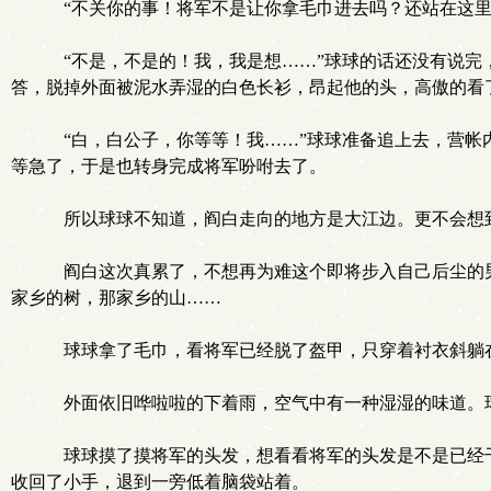
“不关你的事！将军不是让你拿毛巾进去吗？还站在这里
“不是，不是的！我，我是想……”球球的话还没有说完
答，脱掉外面被泥水弄湿的白色长衫，昂起他的头，高傲的看
“白，白公子，你等等！我……”球球准备追上去，营帐内
等急了，于是也转身完成将军吩咐去了。
所以球球不知道，阎白走向的地方是大江边。更不会想
阎白这次真累了，不想再为难这个即将步入自己后尘的男
家乡的树，那家乡的山……
球球拿了毛巾，看将军已经脱了盔甲，只穿着衬衣斜躺
外面依旧哗啦啦的下着雨，空气中有一种湿湿的味道。球
球球摸了摸将军的头发，想看看将军的头发是不是已经干
收回了小手，退到一旁低着脑袋站着。