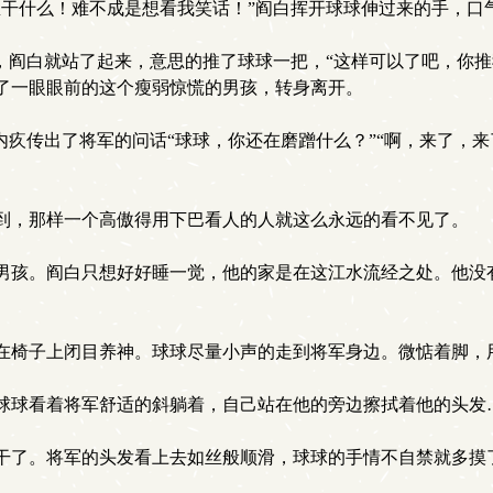
干什么！难不成是想看我笑话！”阎白挥开球球伸过来的手，口
，阎白就站了起来，意思的推了球球一把，“这样可以了吧，你推
了一眼眼前的这个瘦弱惊慌的男孩，转身离开。
疚传出了将军的问话“球球，你还在磨蹭什么？”“啊，来了，
到，那样一个高傲得用下巴看人的人就这么永远的看不见了。
孩。阎白只想好好睡一觉，他的家是在这江水流经之处。他没
在椅子上闭目养神。球球尽量小声的走到将军身边。微惦着脚，
球看着将军舒适的斜躺着，自己站在他的旁边擦拭着他的头发
了。将军的头发看上去如丝般顺滑，球球的手情不自禁就多摸了