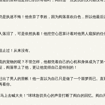
是执迷不悔！他舍弃了李姓，因为阎落喜欢白色，所以他最后
落泪了，可是依然执着！他挖空心思算计着对他男人窥探的任
阻止过！从来没有。
的宠物的呢？不管怎样，他都凭着自己的心机和身体成为了第
征，阎落带上了他，更让他觉得自己是特别的！
出了男人的营帐！他一直以为自己只是做了一个噩梦而已。直
再看你。
马上去喊大夫！”球球急切关心的声音打断了阎白的回忆。阎白