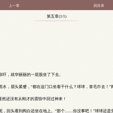
上一章
回目录
第五章(1/1)
惊吓，就华丽丽的一屁股坐了下去。
水，眉头紧蹙，“都在这门口坐着干什么？球球，拿毛巾去！”
显然还没有从刚才的震惊中回过神来！
，回头看到阎白还坐在地上。“那个……你没事吧！”球球还是