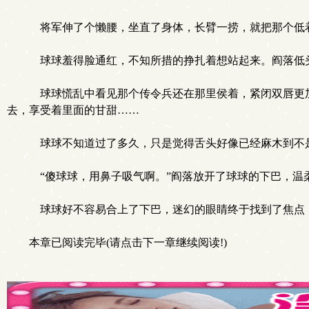
将军伸了个懒腰，坐直了身体，长臂一捞，就把那个低
球球羞得脸通红，不知所措的挣扎着想站起来。阎落低
球球慌乱中看见那个传令兵还在那里侯着，紧闭双唇更加
去，享受着里面的甘甜……
球球不知道过了多久，只是觉得舌头好像已经麻木到不是
“傻球球，用鼻子吸气啊。”阎落放开了球球的下巴，温
球球好不容易合上了下巴，迷幻的眼睛终于找到了焦点
本章已阅读完毕(请点击下一章继续阅读!)