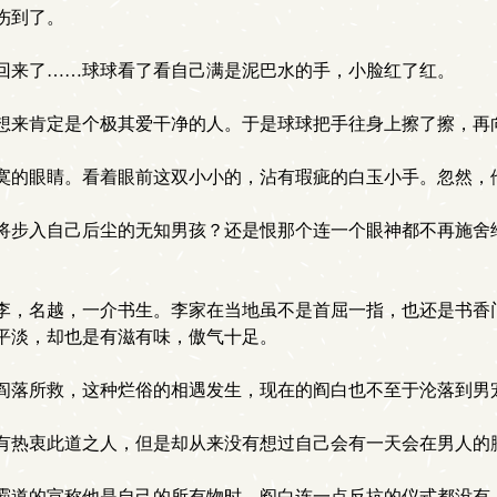
伤到了。
回来了……球球看了看自己满是泥巴水的手，小脸红了红。
来肯定是个极其爱干净的人。于是球球把手往身上擦了擦，再向
的眼睛。看着眼前这双小小的，沾有瑕疵的白玉小手。忽然，
步入自己后尘的无知男孩？还是恨那个连一个眼神都不再施舍
，名越，一介书生。李家在当地虽不是首屈一指，也还是书香
平淡，却也是有滋有味，傲气十足。
阎落所救，这种烂俗的相遇发生，现在的阎白也不至于沦落到男
有热衷此道之人，但是却从来没有想过自己会有一天会在男人的
道的宣称他是自己的所有物时，阎白连一点反抗的仪式都没有