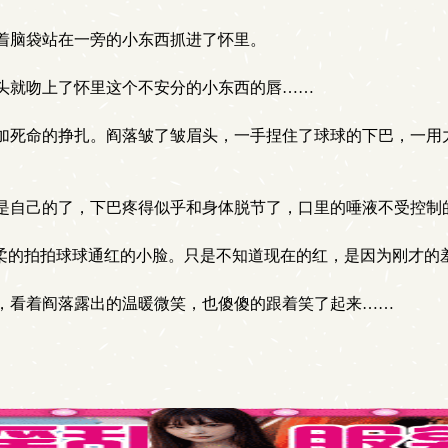
着脑袋站在一旁的小东西抓进了怀里。
头就吻上了怀里这个不安分的小东西的唇……
死命的挣扎。阎落皱了皱眉头，一手捏住了球球的下巴，一用
自己的了，下巴疼得似乎和身体脱节了，口里的唾液不受控制
柔的拍拍球球通红的小脸。只是不知道现在的红，是因为刚才的
，看着阎落露出的温暖微笑，也傻傻的跟着笑了起来……