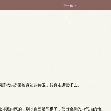
下一章 >
阎落把头盔丢给身边的侍卫，转身走进营帐去。
觉得挺内疚的，刚才自己是气极了，使出全身的力气推的他。