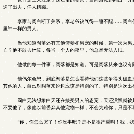
送了出去，任人糟蹋。
李家与阎白断了关系，李老爷被气得一睡不醒……阎白仍
里神一样的男人。
当他知道阎落还有其他侍妾和男宠的时候，第一次为男人
亡？他不敢去计算，每当一个人的夜里，他总是无法入眠。
他做的每一件事，阎落都是知道。可是阎落从来也没有
他偶尔会想，到底阎落是怎么看待他们这些争得头破血流
其他的人，自己对阎落来说也应该是特别的了。特别是这次出
阎白无法想象白天还在接受男人的恩宠，天还没黑就被赶
不要他了，像他以前丢弃其他宠物一样，不会为难你，只是不
“你，你怎么哭了！你没事吧？是不是很严重啊！我，我