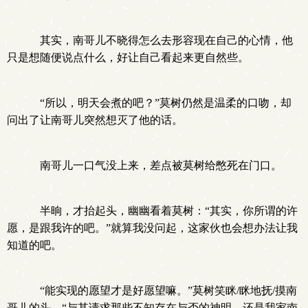
其实，南哥儿不晓得怎么去形容现在自己的心情，他
只是想随便说点什么，好让自己看起来更自然些。
“所以，明天会煮的吧？”莫树仍然是温柔的口吻，却
问出了让南哥儿突然想灭了他的话。
南哥儿一口气没上来，差点被莫树给憋死在门口。
半晌，才抬起头，幽幽看着莫树：“其实，你所谓的许
愿，是跟我许的吧。”就算我没问起，这家伙也会想办法让我
知道的吧。
“能实现的愿望才是好愿望嘛。”莫树笑眯/眯地抚/摸南
哥儿的头，“与其请求那些不知存在与否的神明，还是我家南