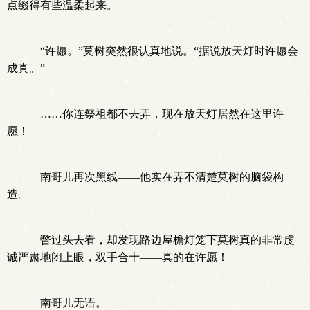
点缀得有些温柔起来。
“许愿。”莫树突然很认真地说。“据说放天灯时许愿会
成真。”
……你连祭祖都不去弄，现在放天灯居然在这里许
愿！
南哥儿再次黑线——他实在弄不清楚莫树的脑袋构
造。
瞥过头去看，却发现路边屋檐灯笼下莫树真的非常虔
诚严肃地闭上眼，双手合十——真的在许愿！
南哥儿无语。