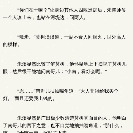
“你们在干嘛？”让身边其他人四散巡逻后，朱溪师爷
一个人凑上来，也站在河堤边，问两人。
“散步。”莫树淡淡道，一副不食人间烟火，世外高人
的模样。
朱溪显然比较了解莫树，他怀疑地上下扫视了莫树几
眼，然后很干脆地问南哥儿：“小南，看灯会呢。”
“恩……”南哥儿抽抽嘴角道，“大人非得给我买个
灯。”而且还要我出钱的。
朱溪显然是广田极少数清楚莫树真面目的人，他明白
了南哥儿的言下之意，也不自觉地抽抽嘴角道，“那什么，
咳……”干咳一声，沉默了下来。