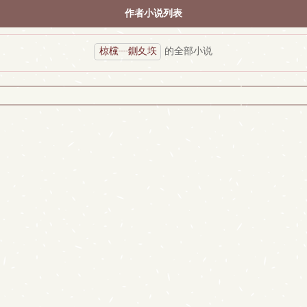
作者小说列表
椋欓┈鍘夊垁
的全部小说