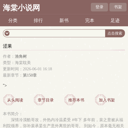
海棠小说网
登录
书架
分类
排行
新书
完本
足迹
涩果
作者：
渔角树
类型：海棠耽美
更新时间：2026-06-01 16:18
最新章节：
第150章
">
从头阅读
章节目录
推荐本书
加入书架
本书简介：
深情冷漠酷哥攻，外热内冷温柔受 #年下 多年前，裴之昱被从福
利院领养，弥补裴承妟生产意外离世的哥哥。 到如今，原本毫无相关