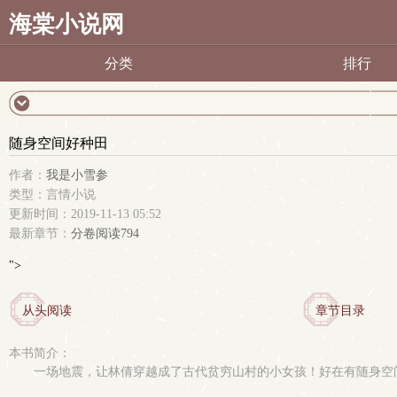
海棠小说网
分类
排行
随身空间好种田
作者：
我是小雪参
类型：言情小说
更新时间：2019-11-13 05:52
最新章节：
分卷阅读794
">
从头阅读
章节目录
本书简介：
一场地震，让林倩穿越成了古代贫穷山村的小女孩！好在有随身空间，这一世她要过