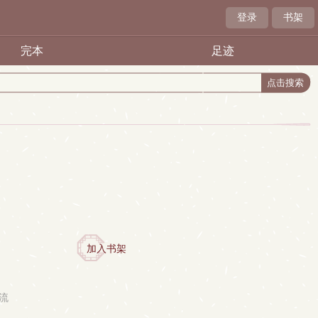
登录
书架
完本
足迹
加入书架
