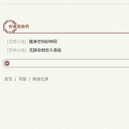
作者其他书
[言情小说]
随身空间好种田
[言情小说]
无限存档宫斗系统
首页
|
书架
|
阅读记录