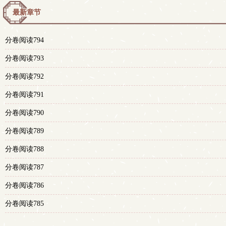
最新章节
分卷阅读794
分卷阅读793
分卷阅读792
分卷阅读791
分卷阅读790
分卷阅读789
分卷阅读788
分卷阅读787
分卷阅读786
分卷阅读785