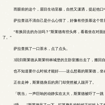
而眼前的这个，眉目生动至极，自然又潇洒，提起他口
萨拉查说不清自己是什么心情了，好像有些羡慕这个世
“有换回去的办法吗？”斯莱德有些头疼，看着坐在对面
了。”
萨拉查抿了一口茶水，点了点头。
3回归斯莱德从斯莱特林城堡的主卧室搬出去了，搬回自
也不知道要什么时候才能好——这么想着的斯莱德，坐
正在走神，斯莱德身后的房门却突然被人踹开了。
「咣当」一声巨响的动静实在太大，斯莱德被吓了一跳
“唔——”斯莱德呆了一下，打算挣扎的时候正好对上了