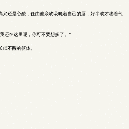
高兴还是心酸，任由他亲吻吸吮着自己的唇，好半晌才喘着气
我还在这里呢，你可不要想多了。”
长眠不醒的躯体。