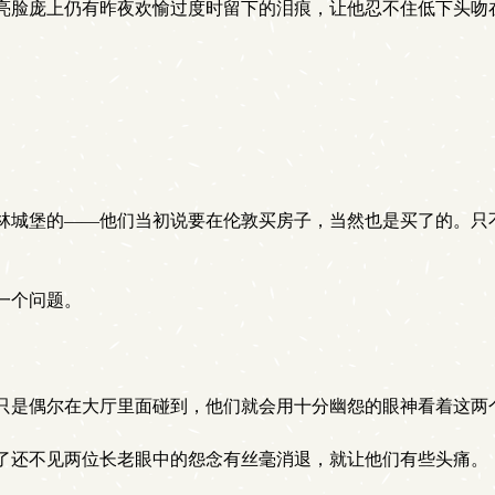
亮脸庞上仍有昨夜欢愉过度时留下的泪痕，让他忍不住低下头吻
城堡的——他们当初说要在伦敦买房子，当然也是买了的。只
一个问题。
只是偶尔在大厅里面碰到，他们就会用十分幽怨的眼神看着这两
了还不见两位长老眼中的怨念有丝毫消退，就让他们有些头痛。