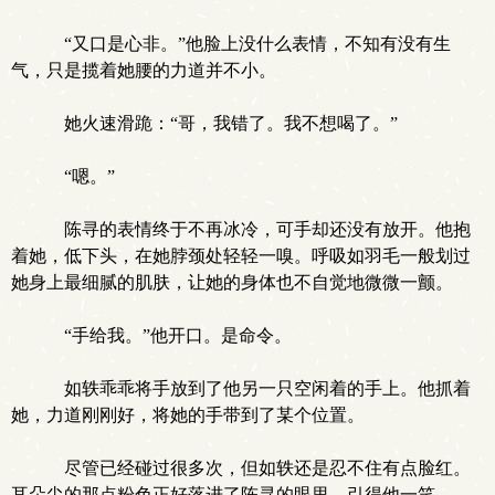
“又口是心非。”他脸上没什么表情，不知有没有生
气，只是揽着她腰的力道并不小。
她火速滑跪：“哥，我错了。我不想喝了。”
“嗯。”
陈寻的表情终于不再冰冷，可手却还没有放开。他抱
着她，低下头，在她脖颈处轻轻一嗅。呼吸如羽毛一般划过
她身上最细腻的肌肤，让她的身体也不自觉地微微一颤。
“手给我。”他开口。是命令。
如轶乖乖将手放到了他另一只空闲着的手上。他抓着
她，力道刚刚好，将她的手带到了某个位置。
尽管已经碰过很多次，但如轶还是忍不住有点脸红。
耳朵尖的那点粉色正好落进了陈寻的眼里，引得他一笑。