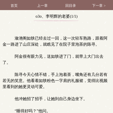
首页
上一章
回目录
下一章 >
o3o、李明辉的老婆(1/1)
潋滟阁如轶已经去过一回，这一次轻车熟路，跟着阿
金一路进了山庄深处，就瞧见了在院子里泡茶的陈寻。
阿金很有眼力见，送如轶进了门，就带上大门出去
了。
陈寻今天心情不错，手上泡着茶，嘴角还有几分若有
若无的笑意。他看着如轶粉色一字肩的礼服裙，觉得比视频
里看到的她更灵动可爱。
他冲她招了招手，让她到自己身边坐下。
“睡得好吗？”他问。