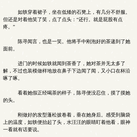
如轶穿着裙子，坐在低矮的石凳上，有几分不舒服。
但还是对着他笑了笑，点了点头：“还行。就是屁股有点
疼。”
陈寻闻言，也是一笑。他将手中刚泡好的茶递到了她
面前。
进门的时候如轶就闻到茶香了，她对茶并无太多了
解，不过也装模做样地放在鼻子下边闻了闻，又小口在杯沿
啄了啄。
看着她假正经喝茶的样子，陈寻便没忍住，摸了摸她
的头。
刚做好的发型蓬松披卷着，垂在她身后。感受到脑袋
上的温度，如轶便抬起了头，水汪汪的眼睛盯着他看，眼神
一看就有话要说。