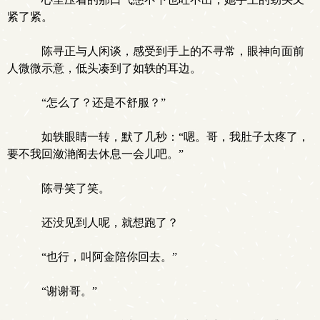
紧了紧。
陈寻正与人闲谈，感受到手上的不寻常，眼神向面前
人微微示意，低头凑到了如轶的耳边。
“怎么了？还是不舒服？”
如轶眼睛一转，默了几秒：“嗯。哥，我肚子太疼了，
要不我回潋滟阁去休息一会儿吧。”
陈寻笑了笑。
还没见到人呢，就想跑了？
“也行，叫阿金陪你回去。”
“谢谢哥。”