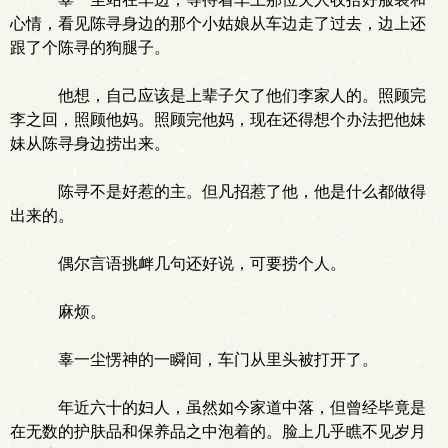
心情，看见陈寻身边的那个小姑娘从车边走了过去，边上还
跟了个陈寻的狗腿子。
他想，自己应该是上辈子欠了他们李家人的。照顾完
李之回，照顾他妈。照顾完他妈，现在还得想个办法把他妹
妹从陈寻身边捞出来。
陈寻不是好惹的主。但凡招惹了他，他是什么都做得
出来的。
偶尔言语挑衅几句还好说，可要捞个人。
麻烦。
辜一尘愣神的一瞬间，车门从里头被打开了。
年近六十的妇人，虽然如今家道中落，但曾经毕竟是
在无数的护肤品和保养品之中泡着的。脸上几乎瞧不见岁月