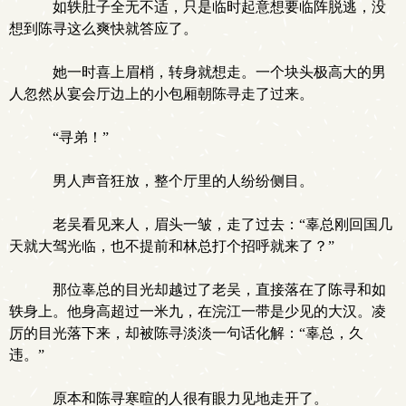
如轶肚子全无不适，只是临时起意想要临阵脱逃，没
想到陈寻这么爽快就答应了。
她一时喜上眉梢，转身就想走。一个块头极高大的男
人忽然从宴会厅边上的小包厢朝陈寻走了过来。
“寻弟！”
男人声音狂放，整个厅里的人纷纷侧目。
老吴看见来人，眉头一皱，走了过去：“辜总刚回国几
天就大驾光临，也不提前和林总打个招呼就来了？”
那位辜总的目光却越过了老吴，直接落在了陈寻和如
轶身上。他身高超过一米九，在浣江一带是少见的大汉。凌
厉的目光落下来，却被陈寻淡淡一句话化解：“辜总，久
违。”
原本和陈寻寒暄的人很有眼力见地走开了。