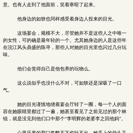
意。也有人走到了他面前，笑着寒暄了起来。
他身边的如轶也同样感受着身边人投来的目光。
这场宴会，规模不大，尽管她并不是这些人之中唯一
的女性，可的确是最年轻的一个。尤其她身边的人是这些年
在浣江风头鼎盛的陈寻，那些人对她的目光里也闪过几分玩
味。
他们会觉得自己是他包养的玩物么。
这么说似乎也没什么不对，可如轶还是深吸了一口
气。
她的目光谨慎地绕着宴会厅转了一圈，每一个人的面
容在她眼睛里都过了一遍，她甚至看见了之前见过的那个林
锐，就是没见到他们口中那个“李明辉的老婆李之回他妈”。
心里压着的那口气憋不下也吐不出，她手上的劲头又