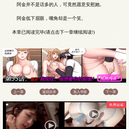
阿金并不是话多的人，可竟然愿意安慰她。
阿金低下眉眼，嘴角却是一个笑。
本章已阅读完毕(请点击下一章继续阅读!)
上一章
返回目录
加入书签
下一章