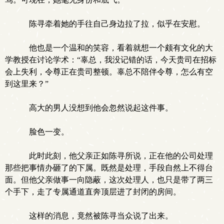
陈寻牵着她的手往自己身边拉了拉，似乎在安慰。
他也是一个温和的笑容，看着就想一个颇有文化的大
学教授在讨论学术：“辜总，我没记错的话，今天贵司在招标
会上失利，令尊正在贵司整顿。辜总不陪伴令尊，怎么有空
到这里来？”
高大的男人没想到他会忽然说起这件事。
脸色一变。
此时此刻，他父亲正如陈寻所说，正在他的公司处理
那些把事情办砸了的下属。既然是处理，手段自然上不得台
面。但他父亲做事一向隐蔽，这次处理人，也只是带了两三
个手下，走了专属通道直奔顶层进了封闭的房间。
这样的消息，竟然被陈寻当众说了出来。