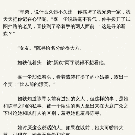
“寻弟，说什么久违不久违，你搞垮了我兄弟一家，我
天天把你记在心里呢。”辜一尘说话毫不客气，伸手拨开了试
图挡路的老吴，直接到了牵着手的两人面前，“这是寻弟新
欢？”
“女友。”陈寻给名分给得大方。
如轶低着头，被“新欢”两字说得不想看他。
辜一尘却低着头，看着盛装打扮了的小姑娘，露出一
个笑：“比以前的漂亮。”
如轶知道陈寻以前有过别的女人，但这样的事，是她
和陈寻之间的私事。被一个陌生的男人拿出来在大庭广众之
下讨论她和以前人的区别，羞辱她也羞辱陈寻。
她讨厌这么说话的人。如果在以前，她大可骄矜大
骂。可现在，她毫无身份和底气。