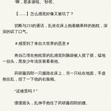
‘啊，那多谢啦。’秒答。
【……】怎么感觉好像又被坑了？
切断与233的通话，乱坐在床上抱着糖果样的抱枕，深
深的叹了口气。
＃感受到了来自大世界的恶意＃
将自己埋在抱枕里的乱感觉到脑袋被人摸了摸，猛地
一抬头，黑发少年浅笑着看着他。
药研藤四郎一只腿跪在床上，另一只站在地面，手虚
抱住乱，捏了一下他的右脸颊。
“还难受吗？”
缓缓摇头，乱伸手抱住了药研藤四郎的腰。