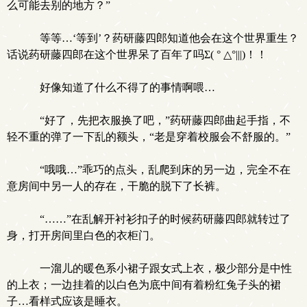
么可能去别的地方？”
等等…‘等到’？药研藤四郎知道他会在这个世界重生？
话说药研藤四郎在这个世界呆了百年了吗Σ( ° △°|||)！！
好像知道了什么不得了的事情啊喂…
“好了，先把衣服换了吧，”药研藤四郎曲起手指，不
轻不重的弹了一下乱的额头，“老是穿着校服会不舒服的。”
“哦哦…”乖巧的点头，乱爬到床的另一边，完全不在
意房间中另一人的存在，干脆的脱下了长裤。
“……”在乱解开衬衫扣子的时候药研藤四郎就转过了
身，打开房间里白色的衣柜门。
一溜儿的暖色系小裙子跟女式上衣，极少部分是中性
的上衣；一边挂着的以白色为底中间有着粉红兔子头的裙
子…看样式应该是睡衣。