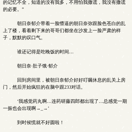
的记忆不全，知道的没有我多，不用怕我撒谎，我没有撒谎
的必要。”
朝日奈郁介带着一脸懵逼的朝日奈弥跟脸色苍白的乱
上了楼，看着剩下来的哥哥们都坐在沙发上一脸严肃的样
子，默默的叹口气。
谁还记得是吃晚饭的时间…
朝日奈·肚子饿·郁介
回到房间里，被朝日奈郁介好好叮嘱休息的乱关上房
门，然后开始疯狂的在脑中跟233对话。
‘我感觉药丸啊…连药研藤四郎都出现了…总感觉一期
一振也会出现啊→_→’
到时候慌就不好圆啦！