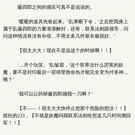
藤四郎之间的感应可真不是说说的。
‘暖暖的道具先收起来。’乱果断下令，‘之后把我身上
属于乱藤四郎的力量渐渐解封，还有，联系法则跟领导，问
问这种情况有没有补偿…不用太多几件新衣服就好。’
【宿主大大！现在不是说这个的时候啊！！】
‘…开个玩笑。’乱皱眉，‘这个世界没什么厉害的妖
魔，要不是封印最后一层得受致命伤才能完全变为付丧神…
咦？’
‘我可以让药研藤四郎捅我一刀啊？’
【不——！宿主大大快停止您那个危险的想法！！】
抓狂的233，【不就是妖魔吗我联系法则给您送几只时间溯回
军！！】