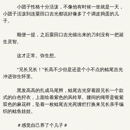
小团子性格十分活泼，不像他有时候一坐就是一天，
小团子活泼到连粟田口吉光都说好像多了个调皮捣蛋的儿
子。
顺便一提，之后粟田口吉光锻出来的刀剑没有一把诞
生灵智。
这才正常。弥生想。
“兄长兄长！”长高不少但是还是个小不点的鲶尾吉光
冲进弥生怀里。
黑发高高的扎成马尾辫，鲶尾吉光穿着跟兄长一个款
式的白色狩衣，上面绘着紫色的风铃草。腰间的绳带是银紫
双色的麻花样，坠着一枚鲶尾吉光死缠烂打换来兄长亲手编
织的鲶鱼娃娃。
＃感觉自己养了个儿子＃