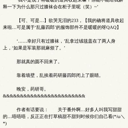
释一下为什么那只过膝袜会在柜子里呢（笑）~’
【可、可是…】欲哭无泪的233，【我的确将道具收起
来啦…可是属于‘乱藤四郎’的服饰部件不是暖暖的呀QAQ】
‘……幸好只有过膝袜，’乱拿过绒毯盖在了两人身
上，‘如果是军装那就麻烦了。’
那就真的圆不回来了。
靠着墙壁，乱挨着药研藤四郎闭上了眼睛。
晚安，药研哥。
&&&&&&&&&&&&&&&&&&&&&&&&
作者有话要说： 关于番外啊…好多人叫我写甜甜
的…唔唔唔，反正正在打草稿甜不甜到时候你们自己看(*/ω＼
*)