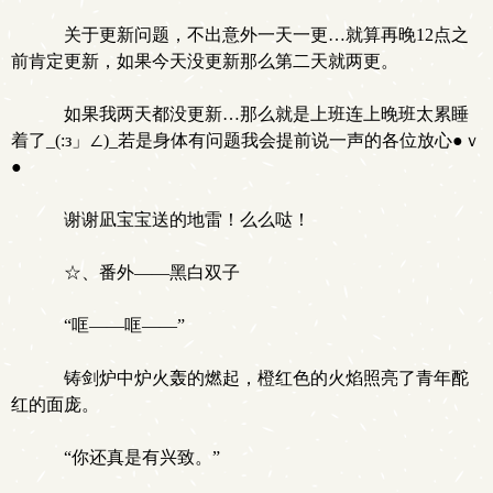
关于更新问题，不出意外一天一更…就算再晚12点之
前肯定更新，如果今天没更新那么第二天就两更。
如果我两天都没更新…那么就是上班连上晚班太累睡
着了_(:з」∠)_若是身体有问题我会提前说一声的各位放心●ｖ
●
谢谢凪宝宝送的地雷！么么哒！
☆、番外——黑白双子
“哐——哐——”
铸剑炉中炉火轰的燃起，橙红色的火焰照亮了青年酡
红的面庞。
“你还真是有兴致。”