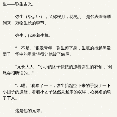
生——弥生吉光。
弥生（やよい），又称桜月，花见月，是代表着春季
到来，万物生长的季节。
弥生，代表着生机。
“…不是。”银发青年…弥生蹲下身，生疏的抱起黑发
团子，怀中的重量轻得让他皱了皱眉。
“兄长大人…”小小的团子怯怯的抓着弥生的衣领，“鲶
尾会很听话的…”
“…嗯。”犹豫了一下，弥生抬起空下来的手摸了一下
小团子的脑袋，看着小团子猛然亮起来的双眸，心莫名的软
了下来。
这是他的兄弟。