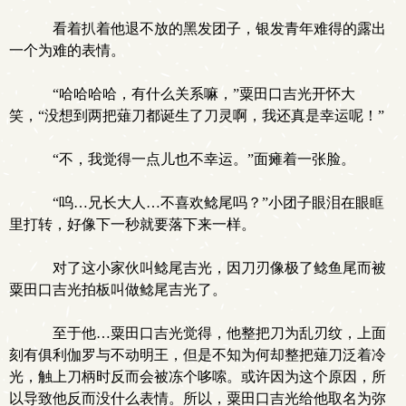
看着扒着他退不放的黑发团子，银发青年难得的露出
一个为难的表情。
“哈哈哈哈，有什么关系嘛，”粟田口吉光开怀大
笑，“没想到两把薙刀都诞生了刀灵啊，我还真是幸运呢！”
“不，我觉得一点儿也不幸运。”面瘫着一张脸。
“呜…兄长大人…不喜欢鲶尾吗？”小团子眼泪在眼眶
里打转，好像下一秒就要落下来一样。
对了这小家伙叫鲶尾吉光，因刀刃像极了鲶鱼尾而被
粟田口吉光拍板叫做鲶尾吉光了。
至于他…粟田口吉光觉得，他整把刀为乱刃纹，上面
刻有俱利伽罗与不动明王，但是不知为何却整把薙刀泛着冷
光，触上刀柄时反而会被冻个哆嗦。或许因为这个原因，所
以导致他反而没什么表情。所以，粟田口吉光给他取名为弥