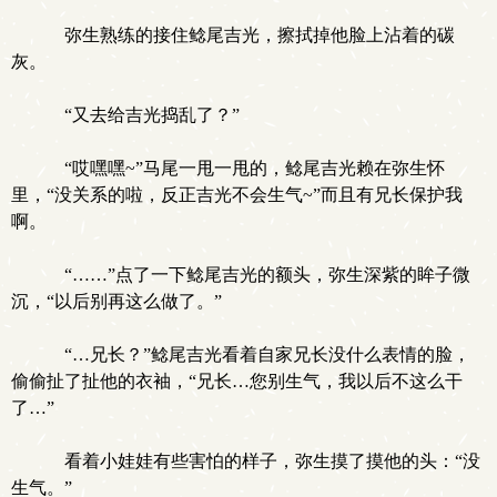
弥生熟练的接住鲶尾吉光，擦拭掉他脸上沾着的碳
灰。
“又去给吉光捣乱了？”
“哎嘿嘿~”马尾一甩一甩的，鲶尾吉光赖在弥生怀
里，“没关系的啦，反正吉光不会生气~”而且有兄长保护我
啊。
“……”点了一下鲶尾吉光的额头，弥生深紫的眸子微
沉，“以后别再这么做了。”
“…兄长？”鲶尾吉光看着自家兄长没什么表情的脸，
偷偷扯了扯他的衣袖，“兄长…您别生气，我以后不这么干
了…”
看着小娃娃有些害怕的样子，弥生摸了摸他的头：“没
生气。”