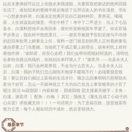
以后夫妻俩就可以过上你挑水来我浇园，夫妻双双把家还的悠闲田园
生活了。谁知招来的赘婿半路反悔抓了位拜访友人的书生顶替。书生
一心想参加科举，白溪决定他离开后自己就种种田、养养花、喝喝
茶，人生就该如此惬意。书生中榜了！考中了二甲进士，当上了七品
县令。白溪料想他不会再回来，便对外宣称他英年早逝了。你去官场
平步青云，我在村中悠然度日。——谢奕寻被授予官职后便马不停蹄
的赶回来欲带上娇妻去上任，谁料一进门就见别的男人正对着娇妻毛
遂自荐要上门当赘婿。当他死了不成正要上前理论，就有村民上前对
着他作揖，“谢郎君，你安心走吧！我们会帮你照顾好阿溪的，清明也
会多给你烧点纸钱的，你就别出来吓唬人了！”谢奕寻——当县令夫人
以前，白溪：我只会种菜养花，不会当什么官夫人。当县令夫人以
后，白溪：我的子民们怎么能吃不饱穿不暖呢不行！必须要脱贫致
富！要让百姓们都过上富裕的生活才行。咦怎么回事明明只想帮助夫
君当个好官，怎么一不留神就立了大功自己也当上掌管粮草的小官了
呢注:双洁 he甜甜甜！内容标签： 阴差阳错 甜文搜索关键字：主角：
白溪，谢奕寻 ┃ 配角：白晚 ┃ 其它：预收文《重生后成了小叔子的
心尖宠》求收藏支持！！！一句话简介：为了造福百姓，脱贫致富而
努力立意：每个人都在经历中成长，然后变得强大。
最新章节