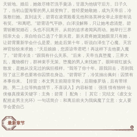
天斩地。婚后，她敛尽锋芒洗手羹汤，甘愿为他镇守后方。日子久
了，当初山盟海誓的男人就变狗了。曾经爱她敬她，成为天帝后，冷
落敷衍她。直到这天，碧霄在凌霄殿看见他和洛英神女举止亲密有说
有笑。“和离吧。”碧霄语气平静。白泽没解释，只让她考虑清楚。碧
霄斩断契婚石，头也不回离开。从前的追求者闻风而动。她举行三界
招亲大会，亲自给自己选了个新夫君。新夫君疼她宠她眼里只有她，
让碧霄重新学会什么是爱。她走后第十年，听说白泽生了心魔。天宫
神官纷纷来求她：“天后娘娘，您原谅帝君吧！再这样下去他要入魔
了。”碧霄冷淡：“跟我有什么关系。”后来，天帝当真堕魔，三界大
乱，魔物横行，群神束手无策。堕魔的男人来找她了。眼眸猩红披头
散发，是她从没见过的疯狂模样。“我等了你十年。跟我回去，否则我
毁了这三界也要将你囚禁在身边。”碧霄听了，冷笑抽出佩剑：囚禁有
本事你来。【排雷：本文男主前期非常狗，后期修罗场，且有带球
跑、男二上位等狗血情节，不喜误入】内容标签： 强强 情有独钟 仙
侠修真搜索关键字：主角：碧霄 ┃ 配角： ┃ 其它：完结文《虐文女
配抢走男主光环》一句话简介：和离后前夫为我疯魔了立意：女人要
学会爱自己
最新章节
更