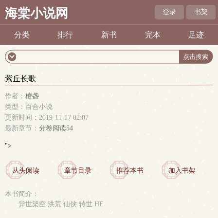
海棠小说网
登录
书架
分类
排行
新书
完本
足迹
紫丘长歌
作者：
檀盏
类型：百合小说
更新时间：2019-11-17 02:07
最新章节：
分卷阅读54
">
从头阅读
章节目录
推荐本书
加入书架
本书简介：
异世架空 洪荒 仙侠 转世 HE