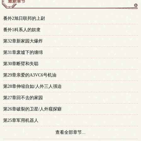
最新章节
更
番外2旭日联邦的上尉
多
番外1科系人的奴隶
第32章新家园大爆炸
第31章废墟下的缠绵
第30章断臂和失聪
第29章亲爱的A3VC6号机油
第28章伸缩自如/人外三人强迫
第27章回不去的家园
第26章破裂的卫星/人外窥探癖
第25章军用机器人
查看全部章节...