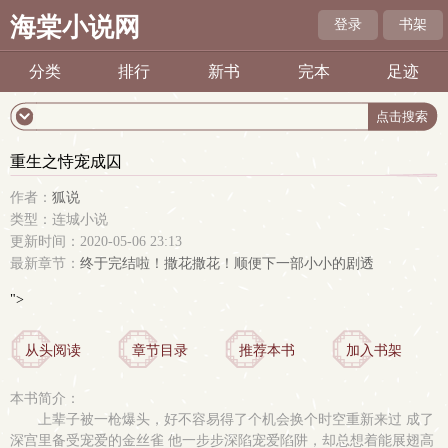
海棠小说网
登录
书架
分类
排行
新书
完本
足迹
重生之恃宠成囚
作者：
狐说
类型：连城小说
更新时间：2020-05-06 23:13
最新章节：
终于完结啦！撒花撒花！顺便下一部小小的剧透
">
从头阅读
章节目录
推荐本书
加入书架
本书简介：
上辈子被一枪爆头，好不容易得了个机会换个时空重新来过 成了
深宫里备受宠爱的金丝雀 他一步步深陷宠爱陷阱，却总想着能展翅高