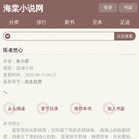
海棠小说网
登录
书架
分类
排行
新书
完本
足迹
医者悠心
作者：
朱小苏
类型：连城小说
更新时间：2020-04-15 04:57
最新章节：
此生此世
">
从头阅读
章节目录
推荐本书
加入书架
本书简介：
盛世里的光影错落，交织成了谁的含情脉脉。 战场上的旌旗猎
猎，演奏出了谁的雄心勃勃。 是谁斩尽群雄，驰骋而来，目光矍铄。